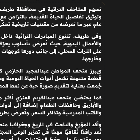
تسهم المتاحف التراثية في محافظة طريف ب
عام، عبر ما تعرضه من مقتنيات تاريخية تحكي
وفي طريف، تتنوع المبادرات التراثية داخل
والأعمال اليدوية، حيث تُعرض بأسلوب يعرّف
على التراث المحلي، إلى جانب دورها كوجهات
وخارجها
.
قطعة متنوعة تشمل أدوات الحياة اليومية ومق
جُمعت بعناية لتقديم صورة حية عن نمط المع
والأباريق وحافظات الطعام، إضافة إلى أدوا
والكتب المدرسية وتذاكر السفر، وتُعرض بطري
وأكد المؤرخ والباحث في تاريخ وجغرافيا منط
تُعد رافدًا ثقافيًا مهمًا في تعزيز الوعي الم
يعد مقتصرًا على حفظ المقتنيات، بل أصبح ي