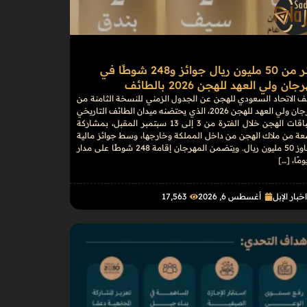
أكثر من 50 مليون ريال جوائز و248 شوطًا في
ان ولي العهد للهجن 2026 بالطائف
 الاتحاد السعودي للهجن عن الجدول الزمني للنسخة الثامنة من
مهرجان ولي العهد للهجن 2026، الذي يحتضنه ميدان الطائف التاريخي
لسباقات الهجن خلال الفترة من 3 إلى 13 سبتمبر المقبل، بمشاركة
عة من ملاك الهجن من داخل المملكة وخارجها، وسط جوائز مالية
تتجاوز 50 مليون ريال. ويتضمن المهرجان إقامة 248 شوطًا على مدار
خبار الإبل
أغسطس 6, 2026
17٬563