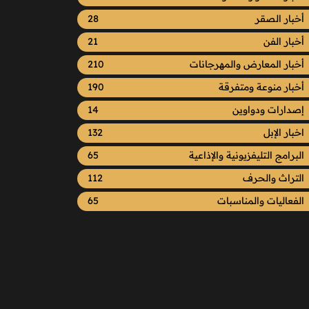
أخبار الصقر
28
أخبار الفن
21
أخبار المعارض والمهرجانات
210
أخبار منوعة ومتفرقة
190
إصدارات ودواوين
14
اخبار الإبل
132
البرامج التليفزيونية والإذاعية
65
التراث والحرف
112
الفعاليات والمناسبات
65