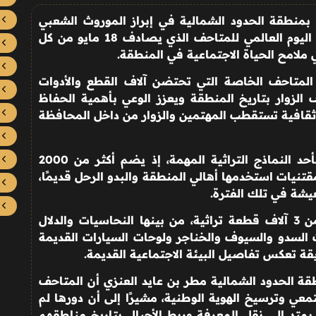
منطقة الحدود الشمالية في إبراز الموروث الشعبي
وتوثيق تفاصيل الحياة القديمة، بالتزامن مع اليوم العالمي للمتاحف الذي يصادف 18 مايو من كل
 ملامح الحياة الاجتماعية في المنطقة
.
 المتاحف الخاصة التي تحتضن آلاف القطع والأدوات
 الزوار بتاريخ المنطقة ويعزز الوعي بأهمية الحفاظ
 ثقافية تستقطب المهتمين والزوار من داخل المحافظة
ويبرز متحف المواطن عبدالمجيد الحازمي كأحد النماذج التراثية المهمة، إذ يضم أكثر من 2000
تنيات استخدمها أهالي المنطقة والبدو الرحل قديمًا،
يشة في تلك الفترة
.
كما يحتضن متحف عبدالكريم العنزي أكثر من 3 آلاف قطعة تراثية، من بينها النحاسيات والدلال
ت السدو والسيوف والخناجر ولوحات السيارات القديمة
قة تعكس تفاصيل البيئة الاجتماعية القديمة
.
قة الحدود الشمالية مطر بن عايد العنزي أن المتاحف
جتمعي وترسيخ الهوية الوطنية، مشيرًا إلى أن دورها لم
متد إلى نقل المعرفة وربط الأجيال بتاريخ مناطقهم