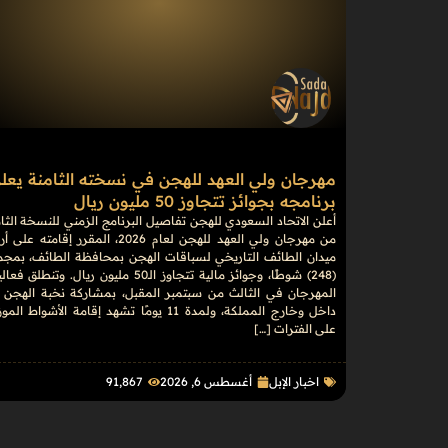
مهرجان ولي العهد للهجن في نسخته الثامنة يعل
برنامجه بجوائز تتجاوز 50 مليون ريال
أعلن الاتحاد السعودي للهجن تفاصيل البرنامج الزمني للنسخة الثا
من مهرجان ولي العهد للهجن لعام 2026، المقرر إقامته 
ميدان الطائف التاريخي لسباقات الهجن بمحافظة الطائف، بمجم
(248) شوطًا، وجوائز مالية تتجاوز الـ50 مليون ريال. وتنطلق 
المهرجان في الثالث من سبتمبر المقبل، بمشاركة نخبة الهجن 
داخل وخارج المملكة، ولمدة 11 يومًا تشهد إقامة الأشواط ال
على الفترات […]
اخبار الإبل
أغسطس 6, 2026
91٬867