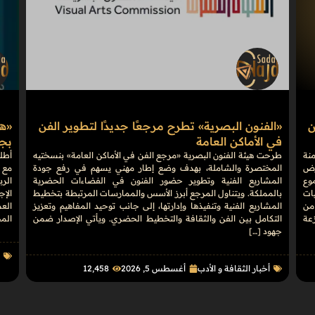
ن
«الفنون البصرية» تطرح مرجعًا جديدًا لتطوير الفن
في الأماكن العامة
بجوائ
منة
طرحت هيئة الفنون البصرية «مرجع الفن في الأماكن العامة» بنسختيه
على أرض
المختصرة والشاملة، بهدف وضع إطار مهني يسهم في رفع جودة
مع 
وع
المشاريع الفنية وتطوير حضور الفنون في الفضاءات الحضرية
الرب
فعاليات
بالمملكة. ويتناول المرجع أبرز الأسس والممارسات المرتبطة بتخطيط
الإج
من
المشاريع الفنية وتنفيذها وإدارتها، إلى جانب توحيد المفاهيم وتعزيز
موزعة
التكامل بين الفن والثقافة والتخطيط الحضري. ويأتي الإصدار ضمن
الم
جهود […]
أ
أخبار الثقافة و الأدب
أغسطس 5, 2026
12٬458