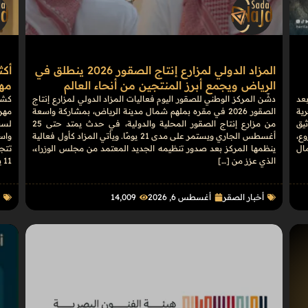
المزاد الدولي لمزارع إنتاج الصقور 2026 ينطلق في
الرياض ويجمع أبرز المنتجين من أنحاء العالم
مهرج
بعد
دشّن المركز الوطني للصقور اليوم فعاليات المزاد الدولي لمزارع إنتاج
كشف
رية
الصقور 2026 في مقره بملهم شمال مدينة الرياض، بمشاركة واسعة
يق
من مزارع إنتاج الصقور المحلية والدولية، في حدث يمتد حتى 25
وع،
أغسطس الجاري ويستمر على مدى 21 يومًا. ويأتي المزاد كأول فعالية
واس
مال
ينظمها المركز بعد صدور تنظيمه الجديد المعتمد من مجلس الوزراء،
الذي عزز من […]
11 يومًا، […]
أخبار الصقر
أغسطس 6, 2026
14٬009
ا