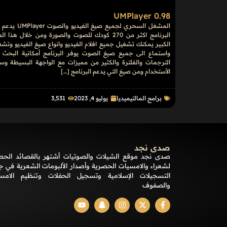
UMPlayer 0.98
المشغل السحري لجميع صيغ الفيديو والصوت
البرنامج اكثر من 270 كودك للصوت والصورة ومن خلال هذا ا
الكبير يمكنك تشغيل جميع افلام الفيديو وانواع صيغ الفيديو وتش
واستماع الى جميع صيغ الصوت يوفر البرنامج أمكانية البحث 
الترجمات والفلترة والكثير من مميزات مع الواجهة البسيطة وس
الأستخدام ومن صيغ التي يدعم البرنامج […]
برامج المالتيميديا
يوليو 4, 2023
3٬531
صدى نجد
صدى نجد موقع الشيلات والصوتيات أشتهر بالقصائد الحص
لشعراء والامسيات الحصرية وأصدار الألبومات الشعرية في ج
التسجيلات الإسلامية وتسجيل الحفلات وتنظيم الامس
والصفوف