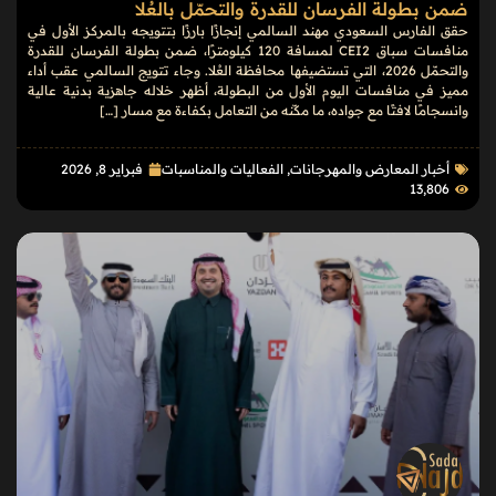
ضمن بطولة الفرسان للقدرة والتحمّل بالعُلا
حقق الفارس السعودي مهند السالمي إنجازًا بارزًا بتتويجه بالمركز الأول في
منافسات سباق CEI2 لمسافة 120 كيلومترًا، ضمن بطولة الفرسان للقدرة
والتحمّل 2026، التي تستضيفها محافظة العُلا. وجاء تتويج السالمي عقب أداء
مميز في منافسات اليوم الأول من البطولة، أظهر خلاله جاهزية بدنية عالية
وانسجامًا لافتًا مع جواده، ما مكّنه من التعامل بكفاءة مع مسار […]
أخبار المعارض والمهرجانات
,
الفعاليات والمناسبات
فبراير 8, 2026
13٬806