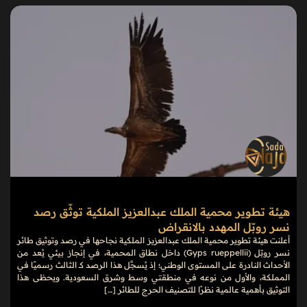
هيئة تطوير محمية الملك عبدالعزيز الملكية توثّق رصد
نسر روبّل المهدد بالانقراض
أعلنت هيئة تطوير محمية الملك عبدالعزيز الملكية نجاحها في رصد وتوثيق طائر
نسر روبّل (Gyps rueppellii) داخل نطاق المحمية، في إنجاز بيئي يُعد من
الأحداث النادرة على المستوى الوطني؛ إذ يُسجَّل هذا الرصد كـ الثالث رسميًا في
المملكة، والأول من نوعه في منطقتي وسط وشرق السعودية. ويحظى هذا
التوثيق بأهمية عالمية نظرًا للتصنيف الحرج للطائر […]