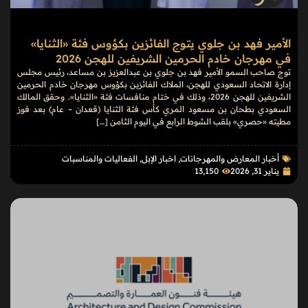
الأمير فهد بن جلوي يتوج الفائزين بكؤوس فئة «الثنايا»
في مهرجان خادم الحرمين الشريفين للهجن 2026
توج صاحب السمو الأمير فهد بن جلوي بن عبدالعزيز بن مساعد، رئيس مجلس
إدارة الاتحاد السعودي للهجن، الملاك الفائزين بكؤوس مهرجان خادم الحرمين
الشريفين للهجن 2026، وذلك في ختام منافسات فئة «الثنايا». وحقق المالك
السعودي بطحان بن مسعود المري كأس فئة الثنايا (قعدان – عام) بعد فوز
مطيته «حصري» بلقب الشوط الرابع في اليوم الثامن […]
أخبار المعارض والمهرجانات
,
اخبار الإبل
,
الفعاليات والمناسبات
يناير 31, 2026
13٬150