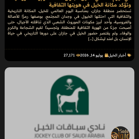
وتؤكد مكانة الخيل في هويتها الثقافية
تستحضر منطقة جازان، بمناسبة اليوم العالمي للخيل، المكانة التاريخية
والثقافية التي احتلتها الخيول في وجدان المجتمع، بوصفها رمزًا للأصالة
والفروسية، وأحد أبرز مكونات الموروث الشعبي الذي تناقلته الأجيال، حتى
أصبحت جزءًا من الهوية الثقافية للمنطقة، وتجسيدًا لقيم الشجاعة والكرم
والوفاء. ولم يقتصر حضور الخيل في جازان على دورها التاريخي في حياة
الإنسان، بل امتد ليشكل […]
أخبار الخيل
يوليو 14, 2026
27٬171