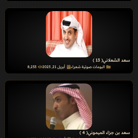
سعد الشعلاني
( 13 )
البومات صوتية شعراء
أبريل 21, 2023
8٬233
سعد بن جزاء الميموني
( 4 )