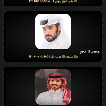
شيلات
يوليو 11, 2026
195٬812
محمد ال نجم
شيلات
يوليو 11, 2026
154٬946