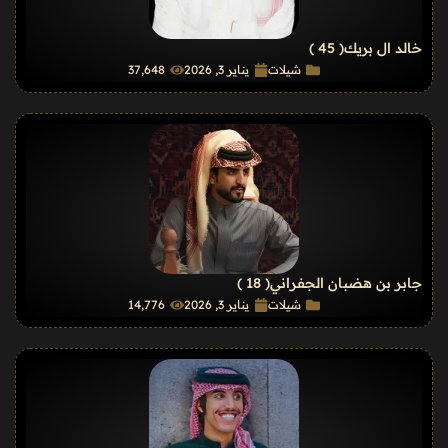
خالد ال بريك
( 45 )
شيلات
يناير 3, 2026
37٬648
جابر بن هضبان الجفراني
( 18 )
شيلات
يناير 3, 2026
14٬776