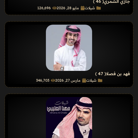
جازي الشمري
( 46 )
شيلات
مايو 28, 2026
126٬696
فهد بن فصلا
( 47 )
شيلات
مارس 27, 2026
346٬703