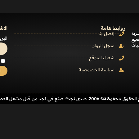
روابط هامة
الاش
رية
إتصل بنا
البري
ميع
يات
سجل الزوار
شعراء الموقع
سياسة الخصوصية
حفوظة© 2006. صدى نجد®. صنع في نجد من قبل مشعل العصيمي