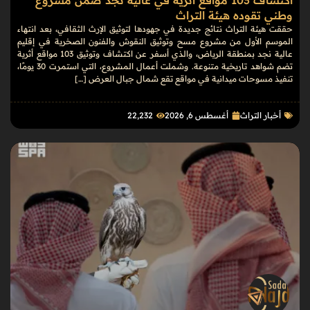
اكتشاف 103 مواقع أثرية في عالية نجد ضمن مشروع
وطني تقوده هيئة التراث
حققت هيئة التراث نتائج جديدة في جهودها لتوثيق الإرث الثقافي، بعد انتهاء
الموسم الأول من مشروع مسح وتوثيق النقوش والفنون الصخرية في إقليم
عالية نجد بمنطقة الرياض، والذي أسفر عن اكتشاف وتوثيق 103 مواقع أثرية
تضم شواهد تاريخية متنوعة. وشملت أعمال المشروع، التي استمرت 30 يومًا،
تنفيذ مسوحات ميدانية في مواقع تقع شمال جبال العرض […]
أخبار التراث
أغسطس 6, 2026
22٬232