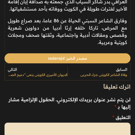
العراقي بدر شاكر السياب الذي جمعته به صداقة إبان إقامة
الأخير لفترات طويلة في الكويت ووفاته بأحد مستشفياتها.
وفارق الشاعر السبتي الحياة عن 86 عاما، بعد صراع طويل
مع المرض، تاركا خلفه إرثا أدبيا من دواوين شعرية
وقصص ومقالات أدبية واجتماعية، وثقتها صحف ومجلات
كويتية وعربية.
مصدر الخبر: sadanajd
السابق
التالي
وفاة الشاعر الكويتي جزاء الحربي
الديوان الأميري الكويتي ينعى “دعيج الصباح” والجثمان يوارى في الثرى عصراً
اترك تعليقاً
لن يتم نشر عنوان بريدك الإلكتروني.
الحقول الإلزامية مشار
إليها بـ
*
التعليق
*