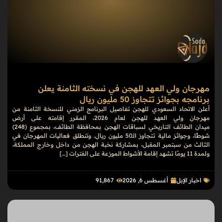
مهرجان ولي العهد للهجن في نسخته الثامنة يعلن
برنامجه بجوائز تتجاوز 50 مليون ريال
أعلن الاتحاد السعودي للهجن تفاصيل البرنامج الزمني للنسخة الثامنة من
مهرجان ولي العهد للهجن لعام 2026، المقرر إقامته على أرض
ميدان الطائف التاريخي لسباقات الهجن بمحافظة الطائف، بمجموع (248)
شوطًا، وجوائز مالية تتجاوز الـ50 مليون ريال. وتنطلق فعاليات المهرجان في
الثالث من سبتمبر المقبل، بمشاركة نخبة الهجن من داخل وخارج المملكة،
ولمدة 11 يومًا تشهد إقامة الأشواط الموزعة على الفترات […]
اخبار الإبل
أغسطس 6, 2026
91٬867