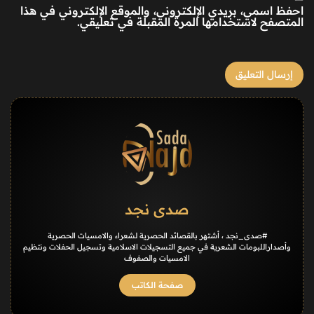
احفظ اسمي، بريدي الإلكتروني، والموقع الإلكتروني في هذا
المتصفح لاستخدامها المرة المقبلة في تعليقي.
صدى نجد
#صدى_نجد ، أشتهر بالقصائد الحصرية لشعراء والامسيات الحصرية
وأصداراللبومات الشعرية في جميع التسجيلات الاسلامية وتسجيل الحفلات ونتظيم
الامسيات والصفوف
صفحة الكاتب