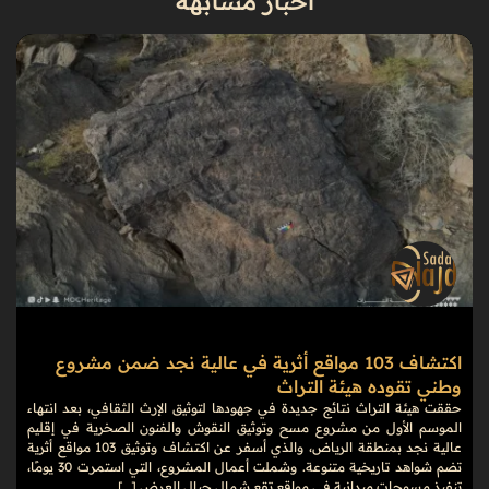
أخبار مشابهة
اكتشاف 103 مواقع أثرية في عالية نجد ضمن مشروع
وطني تقوده هيئة التراث
حققت هيئة التراث نتائج جديدة في جهودها لتوثيق الإرث الثقافي، بعد انتهاء
الموسم الأول من مشروع مسح وتوثيق النقوش والفنون الصخرية في إقليم
عالية نجد بمنطقة الرياض، والذي أسفر عن اكتشاف وتوثيق 103 مواقع أثرية
تضم شواهد تاريخية متنوعة. وشملت أعمال المشروع، التي استمرت 30 يومًا،
تنفيذ مسوحات ميدانية في مواقع تقع شمال جبال العرض […]