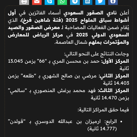
أعلن
نادي الصقور السعودي
أسماء الفائزين في
أول
أشواط سباق الملواح 2025 (فئة شاهين فرخ)
، الذي
يُقام ضمن الفعاليات المصاحبة لـ
معرض الصقور والصيد
السعودي الدولي 2025
في
مركز الرياض للمعارض
والمؤتمرات بملهم
شمال العاصمة.
وجاءت النتائج على النحو التالي:
المركز الأول:
حمد بن محسن المري بـ “66” بزمن 13.045
ثانية
المركز الثاني:
مرضي بن صالح الشهري بـ “طلعه” بزمن
14.403 ثانية
المركز الثالث:
فهد محمد برغش المنصوري بـ “سالمي”
بزمن 14.470 ثانية
فيما حقق المراكز التالية:
الرابع: ارميزان بن عبدالله الدوسري بـ “قولدن”
(14.777 ثانية)