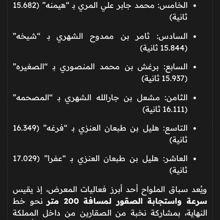
الخامس: محمد جابر علي المري بـ “هيمنه” (15.682
ثانية)
السادس: ثامر بن ممدوح الشهري بـ “شيخه”
(15.844 ثانية)
السابع: برغش بن محمد المنصوري بـ “الصغيره”
(15.937 ثانية)
الثامن: مشعل بن جارالله الشهري بـ “المصحمه”
(16.111 ثانية)
التاسع: هليل بن طبعان العنزي بـ “فرغه” (16.349
ثانية)
العاشر: هليل بن طبعان العنزي بـ “عفرا” (17.029
ثانية)
ويُعد سباق الملواح أحد أبرز فعاليات المعرض، إذ يقيس
سرعة واستجابة الصقور لمسافة 200 متر
نحو خط
النهاية، بمشاركة نخبة من الصقارين من داخل المملكة