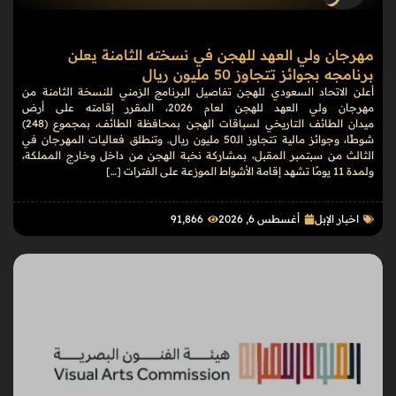
مهرجان ولي العهد للهجن في نسخته الثامنة يعلن
برنامجه بجوائز تتجاوز 50 مليون ريال
أعلن الاتحاد السعودي للهجن تفاصيل البرنامج الزمني للنسخة الثامنة من
مهرجان ولي العهد للهجن لعام 2026، المقرر إقامته على أرض
ميدان الطائف التاريخي لسباقات الهجن بمحافظة الطائف، بمجموع (248)
شوطًا، وجوائز مالية تتجاوز الـ50 مليون ريال. وتنطلق فعاليات المهرجان في
الثالث من سبتمبر المقبل، بمشاركة نخبة الهجن من داخل وخارج المملكة،
ولمدة 11 يومًا تشهد إقامة الأشواط الموزعة على الفترات […]
اخبار الإبل
أغسطس 6, 2026
91٬866