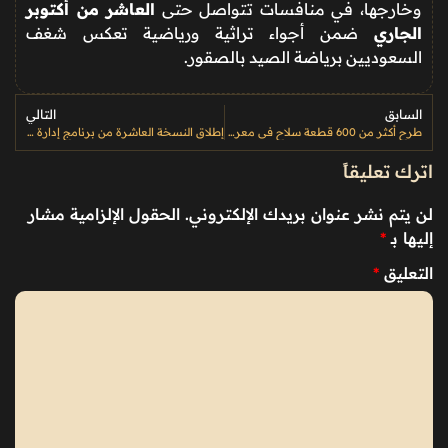
وخارجها، في منافسات تتواصل حتى
العاشر من أكتوبر
الجاري
ضمن أجواء تراثية ورياضية تعكس شغف
السعوديين برياضة الصيد بالصقور.
السابق
التالي
طرح أكثر من 600 قطعة سلاح في معرض الصقور والصيد السعودي الدولي 2025 بالرياض
إطلاق النسخة العاشرة من برنامج إدارة الوثائق والمحفوظات
اترك تعليقاً
لن يتم نشر عنوان بريدك الإلكتروني.
الحقول الإلزامية مشار
إليها بـ
*
التعليق
*