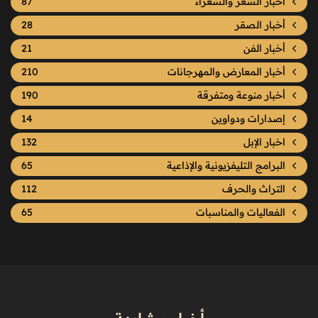
أخبار الشعر والشعراء
87
أخبار الصقر
28
أخبار الفن
21
أخبار المعارض والمهرجانات
210
أخبار منوعة ومتفرقة
190
إصدارات ودواوين
14
اخبار الإبل
132
البرامج التليفزيونية والإذاعية
65
التراث والحرف
112
الفعاليات والمناسبات
65