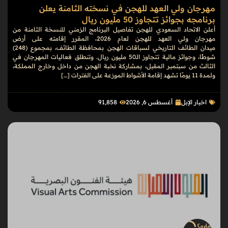
مهرجان ولي العهد للهجن في نسخته الثامنة يعلن
برنامجه بجوائز تتجاوز 50 مليون ريال
أعلن الاتحاد السعودي للهجن تفاصيل البرنامج الزمني للنسخة الثامنة من
مهرجان ولي العهد للهجن لعام 2026، المقرر إقامته على أرض
ميدان الطائف التاريخي لسباقات الهجن بمحافظة الطائف، بمجموع (248)
شوطًا، وجوائز مالية تتجاوز الـ50 مليون ريال. وتنطلق فعاليات المهرجان في
الثالث من سبتمبر المقبل، بمشاركة نخبة الهجن من داخل وخارج المملكة،
ولمدة 11 يومًا تشهد إقامة الأشواط الموزعة على الفترات […]
اخبار الإبل
أغسطس 6, 2026
91٬858