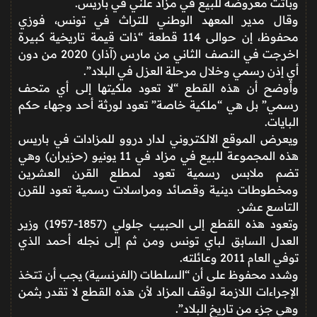
وباتت معروضة للبيع في مزاد علني في باريس.
وقال مدير المعهد الوطني للتراث في تونس، فوزي
محفوظ، إن حوالى 114 قطعة “ذات قيمة تاريخية كبيرة
اخرجت في النصف الثاني من مارس (آذار) 2020 من دون
أي إذن رسمي وخلال مرحلة العزل في البلاد”.
وأوضح أن هذه القطع “لا تعود ملكيتها إلى أي متحف
رسمي” بل هي “ملكية خاصة” تعود لورثة أحد وجهاء حكم
البايات.
ويعرض الموقع الالكتروني لدار دروو للمزادات في باريس
هذه المجموعة للبيع في مزاد في 11 يونيو (حزيران) وهي
تضم ملابس رسمية تعود لمطلع القرن العشرين
ومخطوطات دينية وقصائد ومراسلات رسمية تعود للقرن
التاسع عشر.
وتعود هذه القطع إلى الحبيب جلولي (1857-1957) وزير
العدل السابق لباي تونس ومن ثم إلى نجله أحمد الذي
توفي العام 2011 وعائلته.
وشدد محفوظ على أن “السلطات (الفرنسية) يجب أن تتخذ
الإجراءات اللازمة لوقف المزاد لأن هذه القطع لا تقدر بثمن
وهي جزء من تاريخ البلاد”.