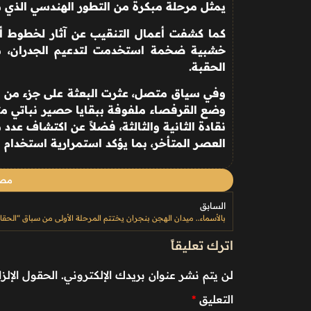
يمثل مرحلة مبكرة من التطور الهندسي الذي مهد
كما كشفت أعمال التنقيب عن آثار لخطوط أك
خشبية ضخمة استخدمت لتدعيم الجدران، ما
الحقبة
.
وفي سياق متصل، عثرت البعثة على جزء من ج
وضع القرفصاء ملفوفة ببقايا حصير نباتي متح
نقادة الثانية والثالثة، فضلاً عن اكتشاف عدد 
العصر المتأخر، بما يؤكد استمرارية استخدام 
مصد
السابق
اترك تعليقاً
لن يتم نشر عنوان بريدك الإلكتروني.
الحقول الإلزا
التعليق
*