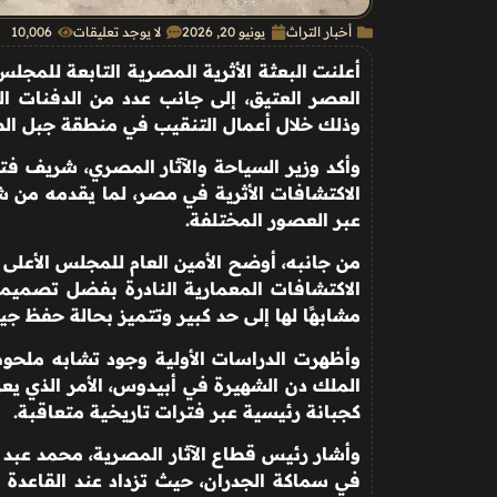
أخبار التراث
يونيو 20, 2026
لا يوجد تعليقات
10٬006
أعلنت البعثة الأثرية المصرية التابعة للمجلس
العصر العتيق، إلى جانب عدد من الدفنات ال
وذلك خلال أعمال التنقيب في منطقة جبل الط
وأكد وزير السياحة والآثار المصري، شريف ف
الاكتشافات الأثرية في مصر، لما يقدمه من 
عبر العصور المختلفة
.
من جانبه، أوضح الأمين العام للمجلس الأعلى لل
الاكتشافات المعمارية النادرة بفضل تصميمها 
مشابهًا لها إلى حد كبير وتتميز بحالة حفظ جي
وأظهرت الدراسات الأولية وجود تشابه ملحو
الملك دن الشهيرة في أبيدوس، الأمر الذي يعز
كجبانة رئيسية عبر فترات تاريخية متعاقبة
.
وأشار رئيس قطاع الآثار المصرية، محمد عبد ال
في سماكة الجدران، حيث تزداد عند القاعدة 