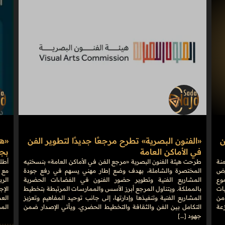
ن
«الفنون البصرية» تطرح مرجعًا جديدًا لتطوير الفن
في الأماكن العامة
بجوائ
منة
طرحت هيئة الفنون البصرية «مرجع الفن في الأماكن العامة» بنسختيه
على أرض
المختصرة والشاملة، بهدف وضع إطار مهني يسهم في رفع جودة
مع 
وع
المشاريع الفنية وتطوير حضور الفنون في الفضاءات الحضرية
الرب
فعاليات
بالمملكة. ويتناول المرجع أبرز الأسس والممارسات المرتبطة بتخطيط
الإج
من
المشاريع الفنية وتنفيذها وإدارتها، إلى جانب توحيد المفاهيم وتعزيز
موزعة
التكامل بين الفن والثقافة والتخطيط الحضري. ويأتي الإصدار ضمن
الم
جهود […]