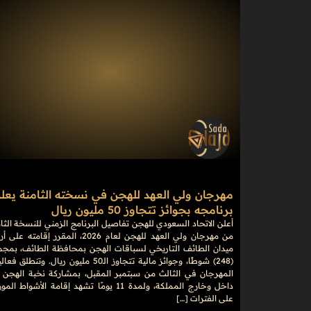
مهرجان ولي العهد للهجن في نسخته الثامنة يعل
برنامجه بجوائز تتجاوز 50 مليون ريال
أعلن الاتحاد السعودي للهجن تفاصيل البرنامج الزمني للنسخة الثا
من مهرجان ولي العهد للهجن لعام 2026، المقرر إقامته 
ميدان الطائف التاريخي لسباقات الهجن بمحافظة الطائف، بمجم
(248) شوطًا، وجوائز مالية تتجاوز الـ50 مليون ريال. وتنطلق 
المهرجان في الثالث من سبتمبر المقبل، بمشاركة نخبة الهجن 
داخل وخارج المملكة، ولمدة 11 يومًا تشهد إقامة الأشواط ال
على الفترات […]