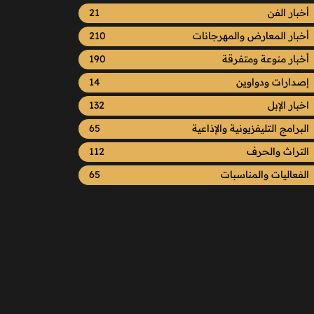
أخبار الفن
21
أخبار المعارض والمهرجانات
210
أخبار منوعة ومتفرقة
190
إصدارات ودواوين
14
اخبار الإبل
132
البرامج التليفزيونية والإذاعية
65
التراث والحرف
112
الفعاليات والمناسبات
65