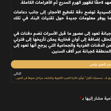
 لاحقًا لظهور الهرم المدرج ثم الأهرامات الكاملة
.
سيدية توضح دقة تقطيع الأحجار، إلى جانب دعامات
 يوفر معلومات جديدة حول تقنيات البناء في تلك
بانة تعود إلى عصور ما قبل الأسرات تضم دفنات في
لل، إضافة إلى أوانٍ فخارية يمكن تأريخها إلى فترتي
من الدفنات الفردية والجماعية التي يرجح أنها تعود إلى
المنطقة كجبانة عبر آلاف السنين
.
ر الخبر: واس
التالي
بالأسماء.. ميدان الهجن بنجران يختتم المرحلة الأولى من سباق “الحقايق فما فوق” بـ14 شوطًا
مسميات الإبل” توثّق ذاكرة العرب اللغوية وتكشف مراحل نموها في الموروث الثقافي
مية مشار إليها بـ
*