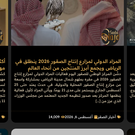
المزاد الدولي لمزارع إنتاج الصقور 2026 ينطلق في
الرياض ويجمع أبرز المنتجين من أنحاء العالم
مهرج
بعد
دشّن المركز الوطني للصقور اليوم فعاليات المزاد الدولي لمزارع إنتاج
كشف
رية
الصقور 2026 في مقره بملهم شمال مدينة الرياض، بمشاركة واسعة
يق
من مزارع إنتاج الصقور المحلية والدولية، في حدث يمتد حتى 25
وع،
أغسطس الجاري ويستمر على مدى 21 يومًا. ويأتي المزاد كأول فعالية
واس
مال
ينظمها المركز بعد صدور تنظيمه الجديد المعتمد من مجلس الوزراء،
الذي عزز من […]
11 يومًا، […]
أخبار الصقر
أغسطس 6, 2026
14٬009
ا