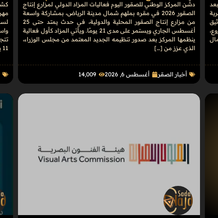
بعد
دشّن المركز الوطني للصقور اليوم فعاليات المزاد الدولي لمزارع إنتاج
كشف
رية
الصقور 2026 في مقره بملهم شمال مدينة الرياض، بمشاركة واسعة
يق
من مزارع إنتاج الصقور المحلية والدولية، في حدث يمتد حتى 25
وع،
أغسطس الجاري ويستمر على مدى 21 يومًا. ويأتي المزاد كأول فعالية
واس
مال
ينظمها المركز بعد صدور تنظيمه الجديد المعتمد من مجلس الوزراء،
الذي عزز من […]
11 يومًا، […]
أخبار الصقر
أغسطس 6, 2026
14٬009
ا