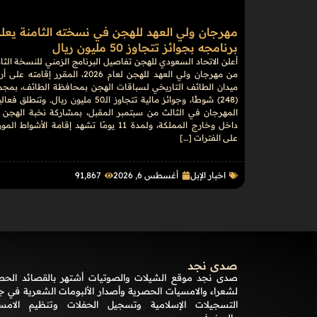
مهرجان ولي العهد للهجن في نسخته الثامنة يعل
برنامجه بجوائز تتجاوز 50 مليون ريال
أعلن الاتحاد السعودي للهجن تفاصيل البرنامج الزمني للنسخة الثا
من مهرجان ولي العهد للهجن لعام 2026، المقرر إقامته 
ميدان الطائف التاريخي لسباقات الهجن بمحافظة الطائف، بمجم
(248) شوطًا، وجوائز مالية تتجاوز الـ50 مليون ريال. وتنطلق 
المهرجان في الثالث من سبتمبر المقبل، بمشاركة نخبة الهجن 
داخل وخارج المملكة، ولمدة 11 يومًا تشهد إقامة الأشواط ال
على الفترات […]
اخبار الإبل
أغسطس 6, 2026
91٬867
صدى نجد
صدى نجد موقع الشيلات والصوتيات أشتهر بالقصائد الحص
لشعراء والامسيات الحصرية وأصدار الألبومات الشعرية في ج
التسجيلات الإسلامية وتسجيل الحفلات وتنظيم الامس