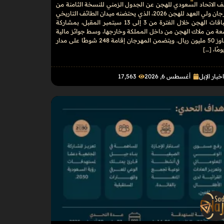
 الاتحاد السعودي للهجن عن الجدول الزمني للنسخة الثامنة من
مهرجان ولي العهد للهجن 2026، الذي يحتضنه ميدان الطائف التاريخي
لسباقات الهجن خلال الفترة من 3 إلى 13 سبتمبر المقبل، بمشاركة
عة من ملاك الهجن من داخل المملكة وخارجها، وسط جوائز مالية
تتجاوز 50 مليون ريال. ويتضمن المهرجان إقامة 248 شوطًا على مدار
خبار الإبل
أغسطس 6, 2026
17٬563