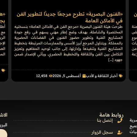
ن
«الفنون البصرية» تطرح مرجعًا جديدًا لتطوير الفن
في الأماكن العامة
بجوائ
منة
طرحت هيئة الفنون البصرية «مرجع الفن في الأماكن العامة» بنسختيه
على أرض
المختصرة والشاملة، بهدف وضع إطار مهني يسهم في رفع جودة
مع 
وع
المشاريع الفنية وتطوير حضور الفنون في الفضاءات الحضرية
الرب
فعاليات
بالمملكة. ويتناول المرجع أبرز الأسس والممارسات المرتبطة بتخطيط
الإج
من
المشاريع الفنية وتنفيذها وإدارتها، إلى جانب توحيد المفاهيم وتعزيز
موزعة
التكامل بين الفن والثقافة والتخطيط الحضري. ويأتي الإصدار ضمن
الم
جهود […]
أ
أخبار الثقافة و الأدب
أغسطس 5, 2026
12٬458
روابط هامة
الاش
رية
إتصل بنا
البري
ميع
يات
سجل الزوار