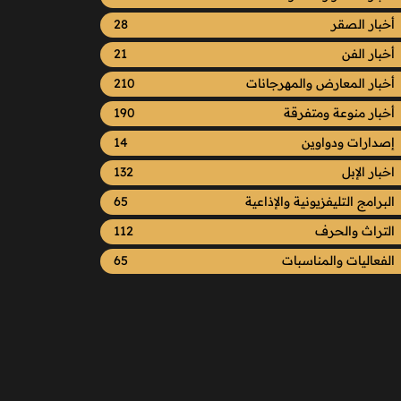
أخبار الصقر
28
أخبار الفن
21
أخبار المعارض والمهرجانات
210
أخبار منوعة ومتفرقة
190
إصدارات ودواوين
14
اخبار الإبل
132
البرامج التليفزيونية والإذاعية
65
التراث والحرف
112
الفعاليات والمناسبات
65