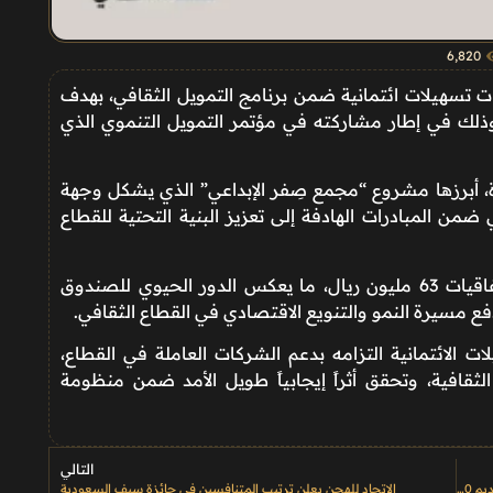
6٬820
 تسهيلات ائتمانية ضمن برنامج التمويل الثقافي، بهدف
ذلك في إطار مشاركته في مؤتمر التمويل التنموي الذي
ة، أبرزها مشروع “مجمع صِفر الإبداعي” الذي يشكل وجهة
ضمن المبادرات الهادفة إلى تعزيز البنية التحتية للقطاع
وتجاوزت قيمة التمويلات المقدمة عبر هذه الاتفاقيات 63 مليون ريال، ما يعكس الدور الحيوي للصندوق
فع مسيرة النمو والتنويع الاقتصادي في القطاع الثقافي.
 الائتمانية التزامه بدعم الشركات العاملة في القطاع،
لثقافية، وتحقق أثراً إيجابياً طويل الأمد ضمن منظومة
التالي
فهد بن حثلين يعلن تدشين ميدان الوبال والمزاد في تحديث سنام وتقديم 50 ألف سنام لكل لاعب
الاتحاد للهجن يعلن ترتيب المتنافسين في جائزة سيف السعودية