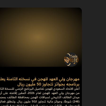
مهرجان ولي العهد للهجن في نسخته الثامنة يعل
برنامجه بجوائز تتجاوز 50 مليون ريال
أعلن الاتحاد السعودي للهجن تفاصيل البرنامج الزمني للنسخة الثا
من مهرجان ولي العهد للهجن لعام 2026، المقرر إقامته 
ميدان الطائف التاريخي لسباقات الهجن بمحافظة الطائف، بمجم
(248) شوطًا، وجوائز مالية تتجاوز الـ50 مليون ريال. وتنطلق 
المهرجان في الثالث من سبتمبر المقبل، بمشاركة نخبة الهجن 