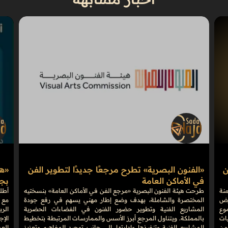
ن
«الفنون البصرية» تطرح مرجعًا جديدًا لتطوير الفن
في الأماكن العامة
بجوائ
منة
طرحت هيئة الفنون البصرية «مرجع الفن في الأماكن العامة» بنسختيه
على أرض
المختصرة والشاملة، بهدف وضع إطار مهني يسهم في رفع جودة
مع 
وع
المشاريع الفنية وتطوير حضور الفنون في الفضاءات الحضرية
الرب
فعاليات
بالمملكة. ويتناول المرجع أبرز الأسس والممارسات المرتبطة بتخطيط
الإج
من
المشاريع الفنية وتنفيذها وإدارتها، إلى جانب توحيد المفاهيم وتعزيز