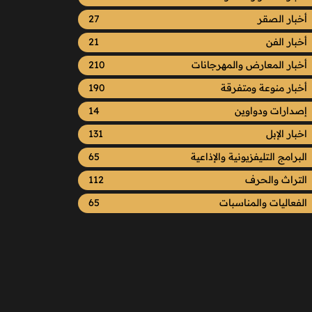
أخبار الصقر
27
أخبار الفن
21
أخبار المعارض والمهرجانات
210
أخبار منوعة ومتفرقة
190
إصدارات ودواوين
14
اخبار الإبل
131
البرامج التليفزيونية والإذاعية
65
التراث والحرف
112
الفعاليات والمناسبات
65