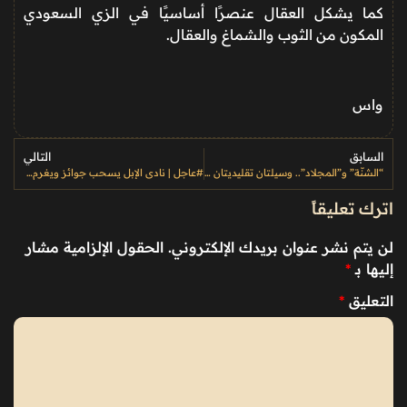
كما يشكل العقال عنصرًا أساسيًا في الزي السعودي
المكون من الثوب والشماغ والعقال.
واس
السابق
التالي
“الشنّة” و”المجلاد”.. وسيلتان تقليديتان لحفظ التمور في العُلا
#عاجل | نادي الإبل يسحب جوائز ويغرم مخالفين بـ 3 ملايين ريال بمهرجان الملك عبدالعزيز
اترك تعليقاً
لن يتم نشر عنوان بريدك الإلكتروني.
الحقول الإلزامية مشار
إليها بـ
*
التعليق
*