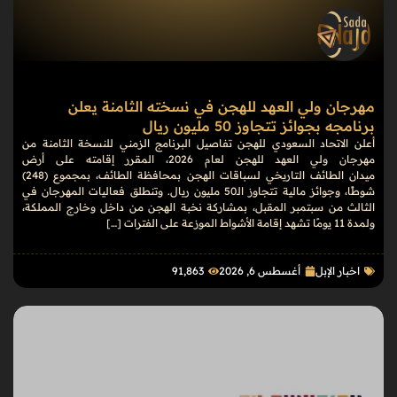
مهرجان ولي العهد للهجن في نسخته الثامنة يعلن
برنامجه بجوائز تتجاوز 50 مليون ريال
أعلن الاتحاد السعودي للهجن تفاصيل البرنامج الزمني للنسخة الثامنة من
مهرجان ولي العهد للهجن لعام 2026، المقرر إقامته على أرض
ميدان الطائف التاريخي لسباقات الهجن بمحافظة الطائف، بمجموع (248)
شوطًا، وجوائز مالية تتجاوز الـ50 مليون ريال. وتنطلق فعاليات المهرجان في
الثالث من سبتمبر المقبل، بمشاركة نخبة الهجن من داخل وخارج المملكة،
ولمدة 11 يومًا تشهد إقامة الأشواط الموزعة على الفترات […]
اخبار الإبل
أغسطس 6, 2026
91٬863