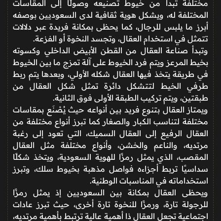
مختلفة تبدأ من خيوط تصنيعه وصولًا إلى المقاسات
المختلفة له، ويشكل هوية ثقافية لدى السعوديين بوصفه
أبرز ما يلبس للرجال، كما يحظى بمكانة فريدة عبر دلالات
تتمثل في استخدام العقال، وتجسد النخوة أو الفزعة.
وتبدأ صناعة العقال من القطن الأبيض الداخلي وكسوته
بخيط المرعز ويتم فرد الخيوط على آلة تمزج ما بين الخيوط
في طريقة يتخذ فيها العقال شكله الأولي، وبعدها يتم ربط
طرفي الخيط لتتشكل دائرة تمثل شكل العقال من
طبقتين، ويتم تركيب الطبقة الأولى فوق الثانية.
ويمتاز العقال بتنوع فريد بين أنواعه حيث يُصْنَع بمقاسات
مختلفة لتناسب الكبار والصغار كما تبرز أنواع مختلفة من
العقال الرفيع إلى العقال السميك، التي تعود إلى رغبة
مرتديه، والناعم والخشن، وأنواع مختلفة مثل العقال
المقصب، الذي يمثل رمزًا للهوية السعودية، ويتخذ شكلًا
سداسيًا تربط أجزاءه فواصل مذهبة بخيوط سلك، وتبرز
استخداماته في المناسبات الوطنية.
ويحظى العقال بمكانة بين السعوديين إذ يمثل رمزًا
للرجولة تارة، ورمزًا للنخوة تارة أخرى، حيث تبرز عادات
اجتماعية تجعل العقال ذا أهمية عالية ترتبط بأهمية مرتديه،