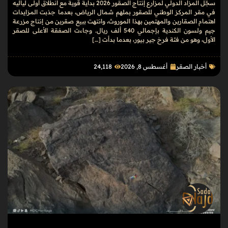
سجّل المزاد الدولي لمزارع إنتاج الصقور 2026 بداية قوية مع انطلاق أولى لياليه
في مقر المركز الوطني للصقور بملهم شمال الرياض، بعدما جذبت المزايدات
اهتمام الصقارين والمهتمين بهذا الموروث، وانتهت ببيع صقرين من إنتاج مزرعة
جيم ولسون الكندية بإجمالي 540 ألف ريال. وجاءت الصفقة الأعلى للصقر
الأول، وهو من فئة فرخ جير بيور، بعدما بدأت […]
أخبار الصقر
أغسطس 8, 2026
24٬118