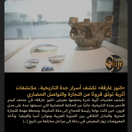
«كنوز غارقة» تكشف أسرار جدة التاريخية.. مكتشفات
أثرية توثق قرونًا من التجارة والتواصل الحضاري
تكشف مقتنيات أثرية نادرة يحتضنها معرض «كنوز غارقة» في متحف البحر
الأحمر بجدة التاريخية، جانبًا من الحكاية الحضارية التي نسجتها جدة على مدى
قرون، حين كانت بوابة رئيسة للحجاج إلى مكة المكرمة، ومحطة مهمة للتجارة
البحرية والتبادل الثقافي بين الجزيرة العربية وموانئ آسيا وأفريقيا. وتأخذ
المعروضات زوار المعرض في رحلة إلى مراحل مختلفة من تاريخ […]