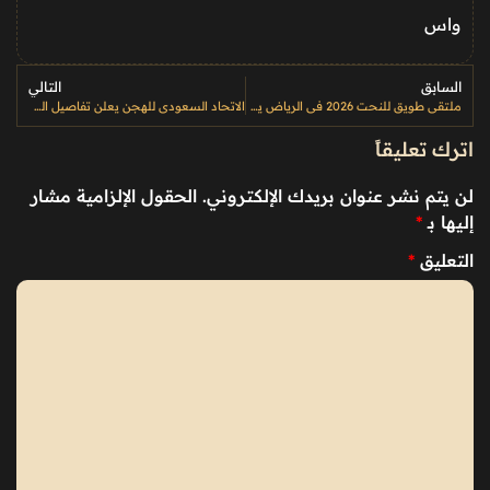
واس
السابق
التالي
ملتقى طويق للنحت 2026 في الرياض يحوّل الفن إلى عنصر دائم في المشهد الحضري
الاتحاد السعودي للهجن يعلن تفاصيل السباق الخامس من #سباقات_الميادين 2025-2026
اترك تعليقاً
لن يتم نشر عنوان بريدك الإلكتروني.
الحقول الإلزامية مشار
إليها بـ
*
التعليق
*