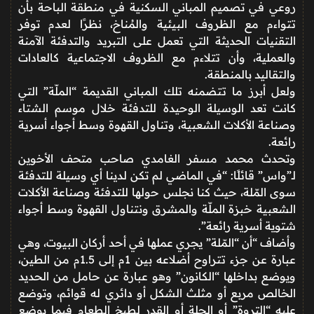
روعي في تصميم المباني السكنية في منطقة الباحة بأن
تتواءم مع الظروف البيئية والمُناخ، نظرًا لعدم توفر
التقنيات الحديثة التي تعمل على التبريد والتدفئة الآمنة
والعملية، وأن تتلاءم مع الظروف الاجتماعية كالعادات
والتقاليد بالمنطقة.
ولعل أبرز ما تتضمنه تلك المباني القديمة “الملّة” التي
كانت تعد الوسيلة الوحيدة للتدفئة خلال موسم الشتاء
وصناعة الأكلات الشعبية، وتناول القهوة وسط أجواء أسرية
رائعة.
وتحدث محمد مسفر الغامدي صاحب متحف الأخوين
لـ”واس” قائلًا: “في الماضي لم تكن لدينا أي وسيلة للتدفئة
سوى المّلة، حيث كنا نجلس حولها للتدفئة وصناعة الأكلات
الشعبية خبزة الملّة والمشرق ونتناول القهوة وسط أجواء
شتوية أسرية رائعة”.
وأضاف “أن “المّلة” يجري عملها في أحد أركان البيوت، وهي
عبارة عن جزء تتراوح أضلاعه بين 1م إلى 1.5م من الطين،
ويوضع بداخلها “الكانون” وهو عبارة عن حامل من الحديد
الخالص مربع أو مثلث الشكل أو دائري له قوائم، وتوضع
عليه “التروة” أو الحلة أو القدر لطبخ الطعام فيما يوضع