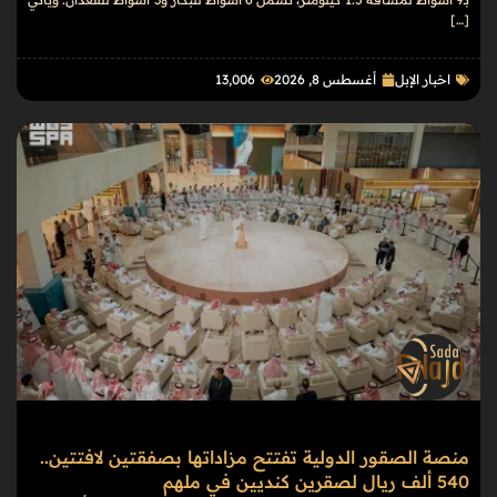
[…]
اخبار الإبل
أغسطس 8, 2026
13٬006
منصة الصقور الدولية تفتتح مزاداتها بصفقتين لافتتين..
540 ألف ريال لصقرين كنديين في ملهم