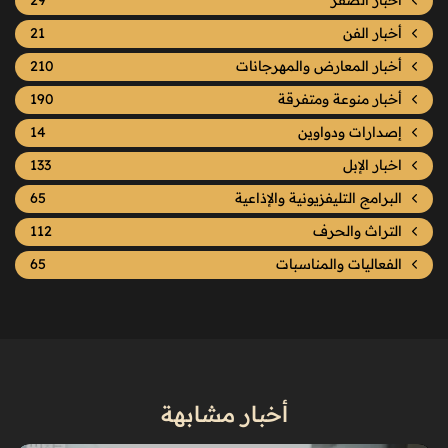
أخبار الفن
21
أخبار المعارض والمهرجانات
210
أخبار منوعة ومتفرقة
190
إصدارات ودواوين
14
اخبار الإبل
133
البرامج التليفزيونية والإذاعية
65
التراث والحرف
112
الفعاليات والمناسبات
65
أخبار مشابهة