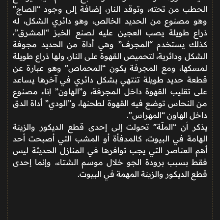
الحطب من تحته، وتوقد النار، إضافة إلى وجود “الصاج”
وهو مصنوع من الحديد الخالص، وهو دائري الشكل، له
ذراع طويلة يصب العجين عليه لصنع الخبز “المشرق”،
كذلك يستخدم “المجرف” وهي أداة من الحديد مجوفة
الشكل ودائرية، لتحميص القهوة على النار، ولها ذراع طويلة
لمسكها، ومع المجرفة يكون “المحماص” وهو عبارة عن
قطعة حديد طويلة تنتهي بشكل دائري في آخرها يساعد
على تقليب القهوة داخل المجرفة، و”الهاون” إناء مصنوع
من النحاس توضع فيه القهوة لطحنها، و”الودي” أداة الدق
داخل الهاون “المهراس”.
يذكر أن “الملّة” تحولت إلى إحدى قطع الديكور والزينة
الهامة في البيوت، كالمدفأة أو المشب التي أصبحت أحد
أهم العناصر التي يجب توافرها في المنازل الحديثة ليس
فقط بسبب برودة الجو خلال موسم الشتاء، وإنما إحدى
قطع الديكور والزينة المهمة في البيوت.