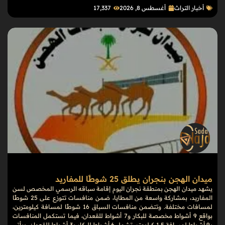
أخبار التراث
أغسطس 8, 2026
17٬337
ميدان الهجن بنجران يطلق 25 شوطًا للمفاريد
يشهد ميدان الهجن بمنطقة نجران اليوم إقامة سباقه الرسمي المخصص لسن
المفاريد، بمشاركة واسعة من المطايا، ضمن منافسات تتوزع على 25 شوطًا
لمسافات مختلفة. وتتضمن منافسات السباق 16 شوطًا لمسافة كيلومترين،
بواقع 9 أشواط مخصصة للبكار و7 أشواط للقعدان، فيما تستكمل المنافسات
بـ9 أشواط لمسافة 1.5 كيلومتر، تشمل 6 أشواط للبكار و3 أشواط للقعدان. ويأتي