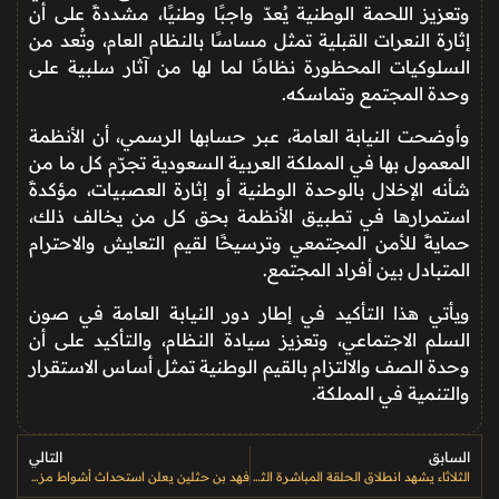
وتعزيز اللحمة الوطنية يُعدّ واجبًا وطنيًا، مشددةً على أن
إثارة النعرات القبلية تمثل مساسًا بالنظام العام، وتُعد من
السلوكيات المحظورة نظامًا لما لها من آثار سلبية على
وحدة المجتمع وتماسكه.
وأوضحت النيابة العامة، عبر حسابها الرسمي، أن الأنظمة
المعمول بها في المملكة العربية السعودية تجرّم كل ما من
شأنه الإخلال بالوحدة الوطنية أو إثارة العصبيات، مؤكدةً
استمرارها في تطبيق الأنظمة بحق كل من يخالف ذلك،
حمايةً للأمن المجتمعي وترسيخًا لقيم التعايش والاحترام
المتبادل بين أفراد المجتمع.
ويأتي هذا التأكيد في إطار دور النيابة العامة في صون
السلم الاجتماعي، وتعزيز سيادة النظام، والتأكيد على أن
وحدة الصف والالتزام بالقيم الوطنية تمثل أساس الاستقرار
والتنمية في المملكة.
السابق
التالي
الثلاثاء يشهد انطلاق الحلقة المباشرة الثامنة من «شاعر المليون 12»
فهد بن حثلين يعلن استحداث أشواط مزاين لفئة الفردي مفاريد في ثلاثة مهرجانات كبرى