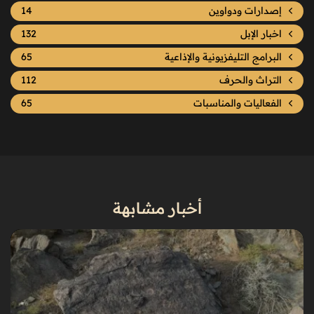
إصدارات ودواوين
14
اخبار الإبل
132
البرامج التليفزيونية والإذاعية
65
التراث والحرف
112
الفعاليات والمناسبات
65
أخبار مشابهة