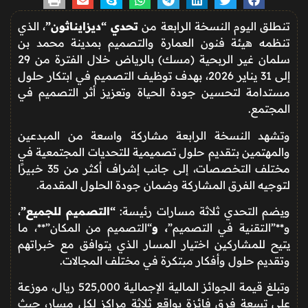
تنطلق اليوم النسخة الرابعة من
تحدي “ديزايناثون”
، الذي
تنظمه هيئة فنون العمارة والتصميم بمدينة محمد بن
سلمان غير الربحية (مسك) بالرياض خلال الفترة من 29
إلى 31 يناير 2026، بهدف توظيف التصميم في ابتكار حلول
مستدامة لتحسين جودة الحياة وتعزيز أثر التصميم في
المجتمع.
وتشهد النسخة الرابعة مشاركة واسعة من المبدعين
والمهتمين بتقديم حلول تصميمية للتحديات المجتمعية في
مختلف التخصصات، إلى جانب إشراف أكثر من 35 خبيرًا
لتوجيه الفرق المشاركة وضمان جودة الحلول المقدمة.
ويضم التحدي ثلاثة مسارات رئيسة:
“التصميم للجميع”
،
و**”التقنية في التصميم”
، و
“التصميم من المكان”**، ما
يتيح للمشاركين اختيار المسار الذي يتوافق مع خبراتهم
وتقديم حلول وأفكار مبتكرة في مختلف المجالات.
وتبلغ قيمة الجوائز المالية الإجمالية 525,000 ريال، موزعة
على تسعة فرق فائزة بواقع ثلاثة مراكز لكل مسار، حيث