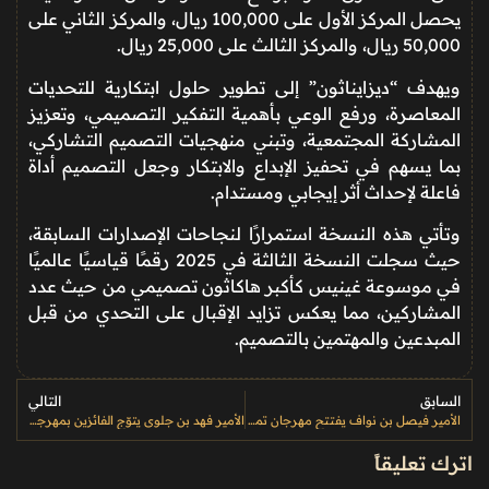
يحصل المركز الأول على 100,000 ريال، والمركز الثاني على
50,000 ريال، والمركز الثالث على 25,000 ريال.
ويهدف “ديزايناثون” إلى تطوير حلول ابتكارية للتحديات
المعاصرة، ورفع الوعي بأهمية التفكير التصميمي، وتعزيز
المشاركة المجتمعية، وتبني منهجيات التصميم التشاركي،
بما يسهم في تحفيز الإبداع والابتكار وجعل التصميم أداة
فاعلة لإحداث أثر إيجابي ومستدام.
وتأتي هذه النسخة استمرارًا لنجاحات الإصدارات السابقة،
حيث سجلت النسخة الثالثة في 2025 رقمًا قياسيًا عالميًا
في موسوعة غينيس كأكبر هاكاثون تصميمي من حيث عدد
المشاركين، مما يعكس تزايد الإقبال على التحدي من قبل
المبدعين والمهتمين بالتصميم.
السابق
التالي
الأمير فيصل بن نواف يفتتح مهرجان تمور الجوف 2026 ويؤكد دعم القيادة للنشاط الزراعي والسياحي بالمنطقة
الأمير فهد بن جلوي يتوّج الفائزين بمهرجان خادم الحرمين الشريفين للهجن 2026 في منافسات “الجذاع” و”المزاين”
اترك تعليقاً