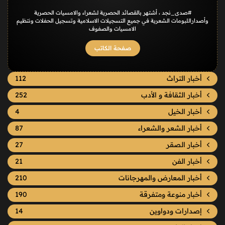
#صدى_نجد ، أشتهر بالقصائد الحصرية لشعراء والامسيات الحصرية
وأصداراللبومات الشعرية في جميع التسجيلات الاسلامية وتسجيل الحفلات ونتظيم
الامسيات والصفوف
صفحة الكاتب
أخبار التراث
112
أخبار الثقافة و الأدب
252
أخبار الخيل
4
أخبار الشعر والشعراء
87
أخبار الصقر
27
أخبار الفن
21
أخبار المعارض والمهرجانات
210
أخبار منوعة ومتفرقة
190
إصدارات ودواوين
14