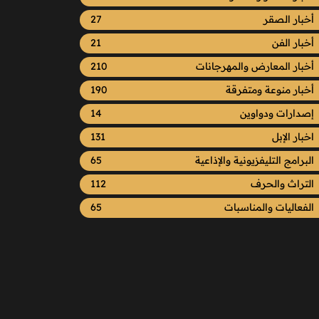
أخبار الصقر
27
أخبار الفن
21
أخبار المعارض والمهرجانات
210
أخبار منوعة ومتفرقة
190
إصدارات ودواوين
14
اخبار الإبل
131
البرامج التليفزيونية والإذاعية
65
التراث والحرف
112
الفعاليات والمناسبات
65