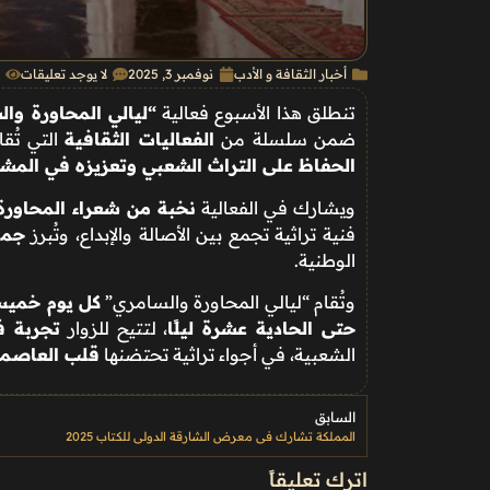
أخبار الثقافة و الأدب
نوفمبر 3, 2025
لا يوجد تعليقات
تنطلق هذا الأسبوع فعالية
“ليالي المحاورة وا
ضمن سلسلة من
الفعاليات الثقافية
التي تُقا
الحفاظ على التراث الشعبي وتعزيزه في المشه
ويشارك في الفعالية
نخبة من شعراء المحاورة
فنية تراثية تجمع بين الأصالة والإبداع، وتُبرز
جما
الوطنية.
وتُقام “ليالي المحاورة والسامري”
كل يوم خميس وجمع
حتى الحادية عشرة ليلًا
، لتتيح للزوار
تجربة ف
الشعبية، في أجواء تراثية تحتضنها
قلب العاصمة
السابق
المملكة تشارك في معرض الشارقة الدولي للكتاب 2025
اترك تعليقاً