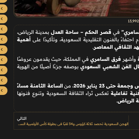
13٬992
لسامري”
في
قصر الحكم – ساحة العدل
بمدينة الرياض،
م احتفاءً بالفنون التقليدية السعودية، وتأكيدًا على
أهمية
د الثقافي المعاصر
.
وأشهر
فرق السامري
في المملكة، حيث يقدمون عروضًا
ل الفن الشعبي السعودي
بوصفه جزءًا أصيلًا من الهوية
ة حتى 23 يناير 2026
، من
الساعة الثامنة مساءً
نية تفاعلية
تعكس ثراء الثقافة السعودية وتنوع فنونها
 الرياض
.
التالي
الهجن السعودية تحصد ثلاثة كؤوس و34 لقبًا في بطولة كأس الأولمبية السعودية للهجن 2025 برماح