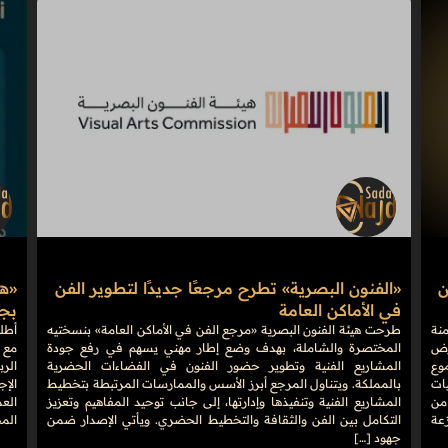
ن
«الفنون البصرية» تطرح مرجعًا جديدًا لتطوير الفن
في الأماكن العامة
بجوائ
منة
طرحت هيئة الفنون البصرية «مرجع الفن في الأماكن العامة» بنسختيه
على أرض
المختصرة والشاملة، بهدف وضع إطار مهني يسهم في رفع جودة
مع 
وع
المشاريع الفنية وتطوير حضور الفنون في الفضاءات الحضرية
الرب
فعاليات
بالمملكة. ويتناول المرجع أبرز الأسس والممارسات المرتبطة بتخطيط
الإج
من
المشاريع الفنية وتنفيذها وإدارتها، إلى جانب توحيد المفاهيم وتعزيز
موزعة
التكامل بين الفن والثقافة والتخطيط الحضري. ويأتي الإصدار ضمن
الم
جهود […]