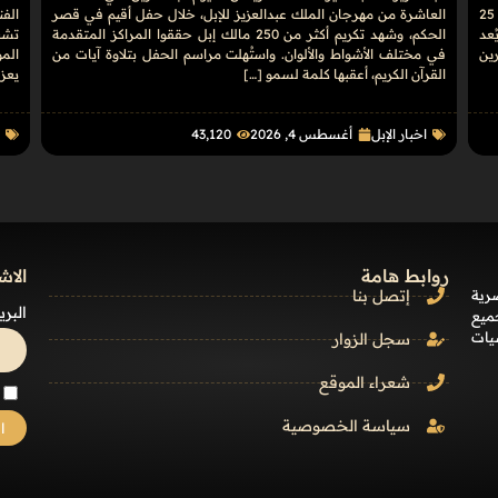
فعاليات المزاد الدولي لمزارع إنتاج الصقور 2026، وتستمر حتى 25
العاشرة من مهرجان الملك عبدالعزيز للإبل، خلال حفل أقيم في قصر
عد
الحكم، وشهد تكريم أكثر من 250 مالك إبل حققوا المراكز المتقدمة
تشغ
رين
في مختلف الأشواط والألوان. واستُهلت مراسم الحفل بتلاوة آيات من
المو
القرآن الكريم، أعقبها كلمة لسمو […]
يعزز
اخبار الإبل
أغسطس 4, 2026
43٬120
أ
روابط هامة
الاش
رية
إتصل بنا
البري
ميع
يات
سجل الزوار
شعراء الموقع
سياسة الخصوصية