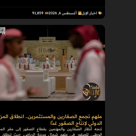
اخبار الإبل
أغسطس 6, 2026
91٬859
ملهم تجمع الصقارين والمستثمرين.. انطلاق المزا
الدولي لإنتاج الصقور غدًا
تتجه أنظار الصقارين والمهتمين بقطاع الصقور إلى مقر المر
الوطني للصقور في ملهم شمال مدينة الرياض، حيث تنطلق غد