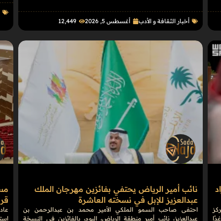
أ
أخبار الثقافة و الأدب
أغسطس 5, 2026
12٬449
د
نائب أمير الرياض يحتفي بفائزين مهرجان الملك
مسر
عبدالعزيز للإبل في نسخته العاشرة
قري
كز
احتفى صاحب السمو الملكي الأمير محمد بن عبدالرحمن بن
عاد 
ًا
عبدالعزيز، نائب أمير منطقة الرياض، اليوم، بالفائزين في النسخة
استك