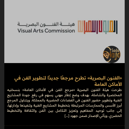
«الفنون البصرية» تطرح مرجعًا جديدًا لتطوير الفن في
الأماكن العامة
طرحت هيئة الفنون البصرية «مرجع الفن في الأماكن العامة» بنسختيه
المختصرة والشاملة، بهدف وضع إطار مهني يسهم في رفع جودة المشاريع
الفنية وتطوير حضور الفنون في الفضاءات الحضرية بالمملكة. ويتناول المرجع
أبرز الأسس والممارسات المرتبطة بتخطيط المشاريع الفنية وتنفيذها وإدارتها،
إلى جانب توحيد المفاهيم وتعزيز التكامل بين الفن والثقافة والتخطيط
الحضري. ويأتي الإصدار ضمن جهود […]