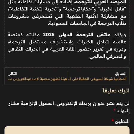
المرصد العربي للترجمة
، إضافة إلى مسارات تفاعلية مثل
“قابل الخبراء” و”حكايا ترجمية” و”تجربة التقنية التفاعلية”،
مع مشاركة الأندية الطلابية التي تستعرض مشروعات
طلاب الترجمة في الجامعات السعودية.
ويؤكد
ملتقى الترجمة الدولي 2025
مكانته كمنصة
عالمية لتبادل الخبرات واستشراف مستقبل الترجمة،
ودوره في تعزيز حضور اللغة العربية في الحراك الثقافي
والمعرفي العالمي.
السابق
التالي
المحامية شيخة السبيعي: الحفاظ على المواقع التاريخية التزام قانوني مُلزِم وليس خيارًا
هيئة تطوير محمية الإمام عبدالعزيز بن محمد تختتم مشاركتها في كأس الأولمبية السعودية للهجن 2025
اترك تعليقاً
لن يتم نشر عنوان بريدك الإلكتروني.
الحقول الإلزامية مشار
إليها بـ
*
التعليق
*