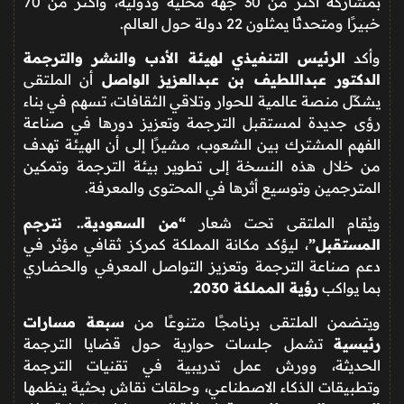
بمشاركة أكثر من 30 جهة محلية ودولية، وأكثر من 70
خبيرًا ومتحدثًا يمثلون 22 دولة حول العالم.
وأكد
الرئيس التنفيذي لهيئة الأدب والنشر والترجمة
الدكتور عبداللطيف بن عبدالعزيز الواصل
أن الملتقى
يشكّل منصة عالمية للحوار وتلاقي الثقافات، تسهم في بناء
رؤى جديدة لمستقبل الترجمة وتعزيز دورها في صناعة
الفهم المشترك بين الشعوب، مشيرًا إلى أن الهيئة تهدف
من خلال هذه النسخة إلى تطوير بيئة الترجمة وتمكين
المترجمين وتوسيع أثرها في المحتوى والمعرفة.
ويُقام الملتقى تحت شعار
“من السعودية.. نترجم
المستقبل”
، ليؤكد مكانة المملكة كمركز ثقافي مؤثر في
دعم صناعة الترجمة وتعزيز التواصل المعرفي والحضاري
بما يواكب
رؤية المملكة 2030
.
ويتضمن الملتقى برنامجًا متنوعًا من
سبعة مسارات
رئيسية
تشمل جلسات حوارية حول قضايا الترجمة
الحديثة، وورش عمل تدريبية في تقنيات الترجمة
وتطبيقات الذكاء الاصطناعي، وحلقات نقاش بحثية ينظمها