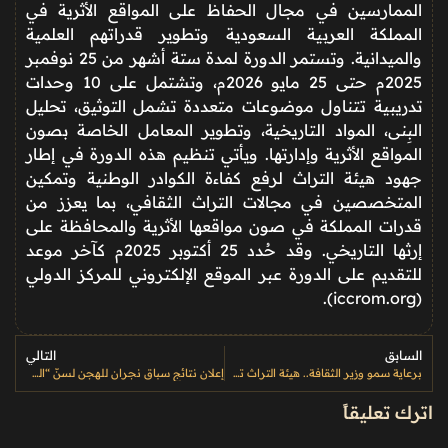
الممارسين في مجال الحفاظ على المواقع الأثرية في
المملكة العربية السعودية وتطوير قدراتهم العلمية
والميدانية. وتستمر الدورة لمدة ستة أشهر من 25 نوفمبر
2025م حتى 25 مايو 2026م، وتشتمل على 10 وحدات
تدريبية تتناول موضوعات متعددة تشمل التوثيق، تحليل
البِنى، المواد التاريخية، وتطوير المعامل الخاصة بصون
المواقع الأثرية وإدارتها. ويأتي تنظيم هذه الدورة في إطار
جهود هيئة التراث لرفع كفاءة الكوادر الوطنية وتمكين
المتخصصين في مجالات التراث الثقافي، بما يعزز من
قدرات المملكة في صون مواقعها الأثرية والمحافظة على
إرثها التاريخي. وقد حُدد 25 أكتوبر 2025م كآخر موعد
للتقديم على الدورة عبر الموقع الإلكتروني للمركز الدولي
(iccrom.org).
السابق
التالي
برعاية سمو وزير الثقافة.. هيئة التراث تطلق النسخة الثالثة من “الأسبوع السعودي الدولي للحرف اليدوية
إعلان نتائج سباق نجران للهجن لسنّ “الجذاع فما فوق” بمشاركة نخبة الملاك والمتسابقين
اترك تعليقاً