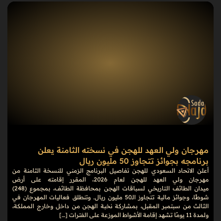
مهرجان ولي العهد للهجن في نسخته الثامنة يعلن
برنامجه بجوائز تتجاوز 50 مليون ريال
أعلن الاتحاد السعودي للهجن تفاصيل البرنامج الزمني للنسخة الثامنة من
مهرجان ولي العهد للهجن لعام 2026، المقرر إقامته على أرض
ميدان الطائف التاريخي لسباقات الهجن بمحافظة الطائف، بمجموع (248)
شوطًا، وجوائز مالية تتجاوز الـ50 مليون ريال. وتنطلق فعاليات المهرجان في
الثالث من سبتمبر المقبل، بمشاركة نخبة الهجن من داخل وخارج المملكة،
ولمدة 11 يومًا تشهد إقامة الأشواط الموزعة على الفترات […]