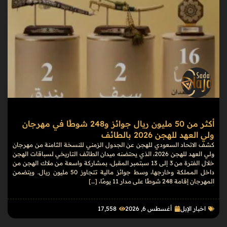
أكثر من 50 مليون ريال جوائز و248 شوطًا في مهرجان
ولي العهد للهجن 2026 بالطائف
كشف الاتحاد السعودي للهجن عن الجدول الزمني للنسخة الثامنة من مهرجان
ولي العهد للهجن 2026، الذي يحتضنه ميدان الطائف التاريخي لسباقات الهجن
خلال الفترة من 3 إلى 13 سبتمبر المقبل، بمشاركة واسعة من ملاك الهجن من
داخل المملكة وخارجها، وسط جوائز مالية تتجاوز 50 مليون ريال. ويتضمن
المهرجان إقامة 248 شوطًا على مدار 11 يومًا، […]
اخبار الإبل
أغسطس 6, 2026
17٬558