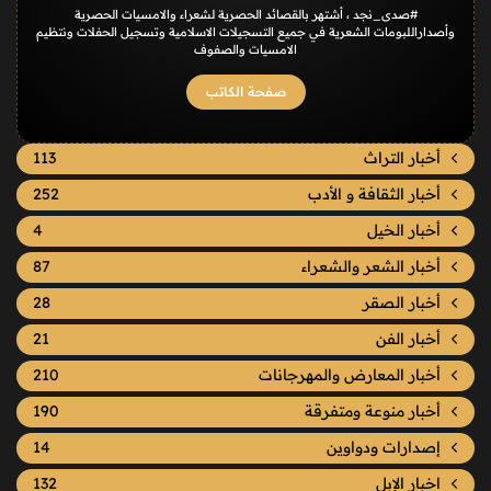
#صدى_نجد ، أشتهر بالقصائد الحصرية لشعراء والامسيات الحصرية
وأصداراللبومات الشعرية في جميع التسجيلات الاسلامية وتسجيل الحفلات ونتظيم
الامسيات والصفوف
صفحة الكاتب
أخبار التراث
113
أخبار الثقافة و الأدب
252
أخبار الخيل
4
أخبار الشعر والشعراء
87
أخبار الصقر
28
أخبار الفن
21
أخبار المعارض والمهرجانات
210
أخبار منوعة ومتفرقة
190
إصدارات ودواوين
14
اخبار الإبل
132