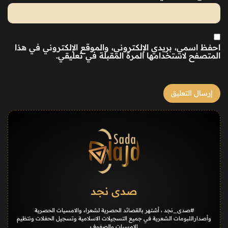
احفظ اسمي، بريدي الإلكتروني، والموقع الإلكتروني في هذا
المتصفح لاستخدامها المرة المقبلة في تعليقي.
صدى نجد
#صدى_نجد ، أشتهر بالقصائد الحصرية لشعراء والامسيات الحصرية
وأصداراللبومات الشعرية في جميع التسجيلات الاسلامية وتسجيل الحفلات ونتظيم
الامسيات والصفوف