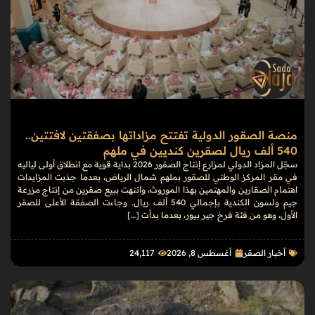
منصة الصقور الدولية تفتتح مزاداتها بصفقتين لافتتين..
540 ألف ريال لصقرين كنديين في ملهم
سجّل المزاد الدولي لمزارع إنتاج الصقور 2026 بداية قوية مع انطلاق أولى لياليه
في مقر المركز الوطني للصقور بملهم شمال الرياض، بعدما جذبت المزايدات
اهتمام الصقارين والمهتمين بهذا الموروث، وانتهت ببيع صقرين من إنتاج مزرعة
جيم ولسون الكندية بإجمالي 540 ألف ريال. وجاءت الصفقة الأعلى للصقر
الأول، وهو من فئة فرخ جير بيور، بعدما بدأت […]
أخبار الصقر
أغسطس 8, 2026
24٬117