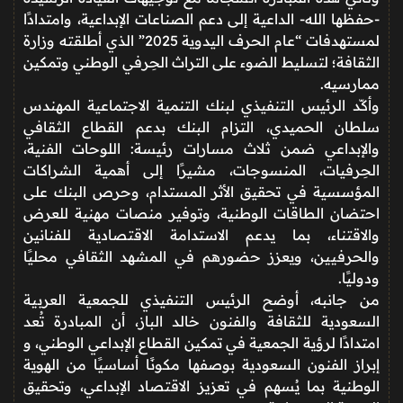
-حفظها الله- الداعية إلى دعم الصناعات الإبداعية، وامتدادًا
لمستهدفات “عام الحرف اليدوية 2025” الذي أطلقته وزارة
الثقافة؛ لتسليط الضوء على التراث الحِرفي الوطني وتمكين
ممارسيه.
وأكّد الرئيس التنفيذي لبنك التنمية الاجتماعية المهندس
سلطان الحميدي، التزام البنك بدعم القطاع الثقافي
والإبداعي ضمن ثلاث مسارات رئيسة: اللوحات الفنية،
الحِرفيات، المنسوجات، مشيرًا إلى أهمية الشراكات
المؤسسية في تحقيق الأثر المستدام، وحرص البنك على
احتضان الطاقات الوطنية، وتوفير منصات مهنية للعرض
والاقتناء، بما يدعم الاستدامة الاقتصادية للفنانين
والحرفيين، ويعزز حضورهم في المشهد الثقافي محليًا
ودوليًا.
من جانبه، أوضح الرئيس التنفيذي للجمعية العربية
السعودية للثقافة والفنون خالد الباز، أن المبادرة تُعد
امتدادًا لرؤية الجمعية في تمكين القطاع الإبداعي الوطني، و
إبراز الفنون السعودية بوصفها مكونًا أساسيًا من الهوية
الوطنية بما يُسهم في تعزيز الاقتصاد الإبداعي، وتحقيق