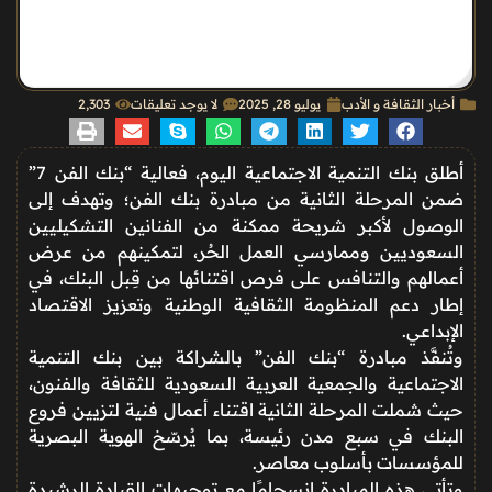
أخبار الثقافة و الأدب
يوليو 28, 2025
لا يوجد تعليقات
2٬303
أطلق بنك التنمية الاجتماعية اليوم، فعالية “بنك الفن 7”
ضمن المرحلة الثانية من مبادرة بنك الفن؛ وتهدف إلى
الوصول لأكبر شريحة ممكنة من الفنانين التشكيليين
السعوديين وممارسي العمل الحُر، لتمكينهم من عرض
أعمالهم والتنافس على فرص اقتنائها من قِبل البنك، في
إطار دعم المنظومة الثقافية الوطنية وتعزيز الاقتصاد
الإبداعي.
وتُنفَّذ مبادرة “بنك الفن” بالشراكة بين بنك التنمية
الاجتماعية والجمعية العربية السعودية للثقافة والفنون،
حيث شملت المرحلة الثانية اقتناء أعمال فنية لتزيين فروع
البنك في سبع مدن رئيسة، بما يُرسّخ الهوية البصرية
للمؤسسات بأسلوب معاصر.
وتأتي هذه المبادرة انسجامًا مع توجيهات القيادة الرشيدة