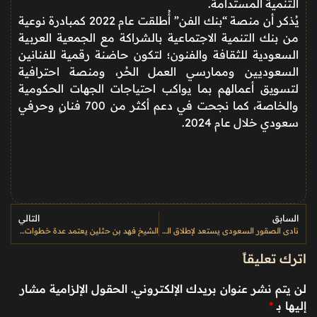
التنمية المستدامة.
يُذكر أن منصة “بنك الفن” أُطلقت عام 2022 كمبادرة نوعية
من بنك التنمية الاجتماعية بالشراكة مع الجمعية العربية
السعودية للثقافة والفنون؛ لتكون حاضنة رقمية للفنانين
السعوديين وممارسي العمل الحُر، ومنصة احترافية
لتسويق أعمالهم بما يواكب احتياجات الجهات الحكومية
والخاصة، كما نجحت في دعم أكثر من 700 فنانٍ وحرفي
سعودي خلال عام 2024.
السابق
التالي
نادي الصقور السعودي يستعد لإطلاق المزاد الدولي للصقور في أغسطس 2025
الشيخ فهد بن حثلين يعتمد عدة خطوات تطويرية في النسخة العاشرة من مهرجان الملك عبدالعزيز للإبل
اترك تعليقاً
لن يتم نشر عنوان بريدك الإلكتروني.
الحقول الإلزامية مشار
إليها بـ
*