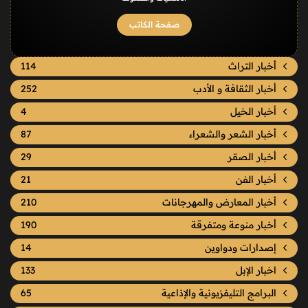
صفحة الكاتب
أخبار التراث
114
أخبار الثقافة و الأدب
252
أخبار الخيل
4
أخبار الشعر والشعراء
87
أخبار الصقر
29
أخبار الفن
21
أخبار المعارض والمهرجانات
210
أخبار منوعة ومتفرقة
190
إصدارات ودواوين
14
اخبار الإبل
133
البرامج التليفزيونية والإذاعية
65