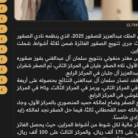
12٬758
تواصلت، مسابقة المزاين المقامة ضمن مهرجان الملك عبدالعزيز للصقور 2025، الذي ينظمه نادي الصقور
ث جرى تتويج الصقور الفائزة ضمن ثلاثة أشواط، شملت
ين.
س مغتر منغولي بتتويج سلمان آل عبدالغني بفوز صقوره
أول، تلاه الصقر عليان في المركز الثاني، ثم الصقر شقران
دالعزيز آل جلبان في المركز الرابع.
 تصدّر سلمان آل عبدالغني النتائج بحصوله على أربعة
مراكز عبر صقوره ملهم في المركز الأول، وعرب في المركز الثاني، ورمز في المركز الثالث، وH1 في المركز
وشي في المركز الرابع.
ج الصقر وضاح لمالكه حميد المنصوري بالمركز الأول، وجاء
لكه حمد القحطاني ثالثًا، فيما حل الصقر نجد لمالكه زايد
ادي خامسًا.
 مالية لكل شوط من أشواط المزاين، حيث يحصل الفائز
بالمركز الأول على 300 ألف ريال، والمركز الثاني على 175 ألف ريال، والمركز الثالث على 100 ألف ريال،