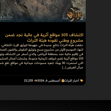
اكتشاف 103 مواقع أثرية في عالية نجد ضمن
مشروع وطني تقوده هيئة التراث
حققت هيئة التراث نتائج جديدة في جهودها لتوثيق الإرث الثقافي، 
انتهاء الموسم الأول من مشروع مسح وتوثيق النقوش والفنون الصخ
في إقليم عالية نجد بمنطقة الرياض، والذي أسفر عن اكتشاف وتوث
103 مواقع أثرية تضم شواهد تاريخية متنوعة. وشملت أعمال المشر
التي استمرت 30 يومًا، تنفيذ مسوحات ميدانية في مواقع تقع ش
جبال العرض […]
أخبار التراث
أغسطس 6, 2026
22٬235