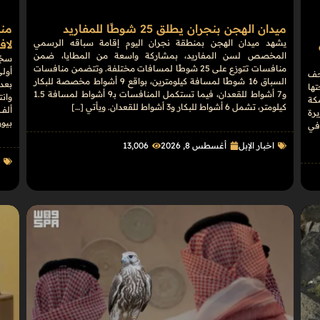
ميدان الهجن بنجران يطلق 25 شوطًا للمفاريد
منص
يشهد ميدان الهجن بمنطقة نجران اليوم إقامة سباقه الرسمي
لافتتين.. 540
المخصص لسن المفاريد، بمشاركة واسعة من المطايا، ضمن
منافسات تتوزع على 25 شوطًا لمسافات مختلفة. وتتضمن منافسات
أول
حف
السباق 16 شوطًا لمسافة كيلومترين، بواقع 9 أشواط مخصصة للبكار
بعد
تها
و7 أشواط للقعدان، فيما تستكمل المنافسات بـ9 أشواط لمسافة 1.5
كة
كيلومتر، تشمل 6 أشواط للبكار و3 أشواط للقعدان. ويأتي […]
ألف
يرة
بيور
في
اخبار الإبل
أغسطس 8, 2026
13٬006
أ