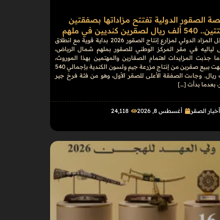
ة الصقور الدولية تفتتح مزاداتها بصفقتين
 ألف ريال لصقرين كنديين في ملهم
سجّل المزاد الدولي لمزارع إنتاج الصقور 2026 بداية قوية مع انطلاق
ى لياليه في مقر المركز الوطني للصقور بملهم شمال الرياض،
ما جذبت المزايدات اهتمام الصقارين والمهتمين بهذا الموروث،
وانتهت ببيع صقرين من إنتاج مزرعة جيم ولسون الكندية بإجمالي 540
 ريال. وجاءت الصفقة الأعلى للصقر الأول، وهو من فئة فرخ جير
، بعدما بدأت […]
خبار الصقر
أغسطس 8, 2026
24٬118