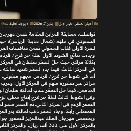
أخبار الصقر
,
اخبار الإبل
يناير 7, 2026
لا يوجد تعليقات
السعودي في مَلهم (شمال مدينة الرياض)، حي
للمرة الأولى فئات المنغولي ضمن منافسات المزا
وجاءت نتائج الشوط الأول لفئة حر فرخ/ قرنا
بثلاثة مراكز، حيث حلّ الصقر سلطان في المركز ال
في المركز الثالث، فيما جاء الصقر شديد لمالكه عب
أما في شوط حر فرخ/ قرناس مجهم منغولي، فقد
الخامس، فيما حل الصقر عقاب لمالكه سلمان البل
وفي الشوط الثالث لفئة حر فرخ إنتاج محلي، توّ
الصقر الزعم في المركز الثاني، ثم الصقر سمو لما
القحطاني رابعًا، وجاء الصقر ذهب لمالكه بدر العر
ويخصص مهرجان الملك عبدالعزيز للصقور جوائز