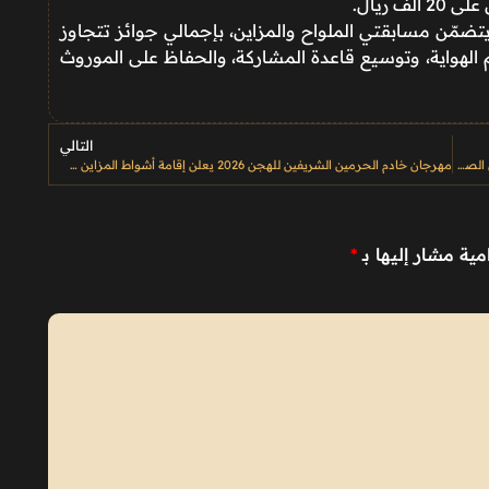
كر أن مهرجان الملك عبدالعزيز للصقور 2025 يتضمّن مسابقتي الملواح والمزاين، بإجمالي جوائز تتجاوز
الهواية، وتوسيع قاعدة المشاركة، والحفاظ على الموروث
التالي
تتويج 12 صقارًا بكؤوس الملك عبدالعزيز في «الملواح» ضمن مهرجان الصقور 2025 بمشاركة دولية واسعة
مهرجان خادم الحرمين الشريفين للهجن 2026 يعلن إقامة أشواط المزاين ضمن الفعاليات المصاحبة
مية مشار إليها بـ
*