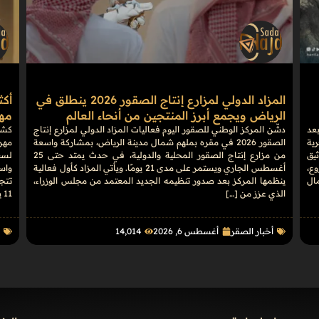
المزاد الدولي لمزارع إنتاج الصقور 2026 ينطلق في
الرياض ويجمع أبرز المنتجين من أنحاء العالم
مهرج
بعد
دشّن المركز الوطني للصقور اليوم فعاليات المزاد الدولي لمزارع إنتاج
كشف
رية
الصقور 2026 في مقره بملهم شمال مدينة الرياض، بمشاركة واسعة
يق
من مزارع إنتاج الصقور المحلية والدولية، في حدث يمتد حتى 25
وع،
أغسطس الجاري ويستمر على مدى 21 يومًا. ويأتي المزاد كأول فعالية
واس
مال
ينظمها المركز بعد صدور تنظيمه الجديد المعتمد من مجلس الوزراء،
الذي عزز من […]
11 يومًا، […]
أخبار الصقر
أغسطس 6, 2026
14٬014
ا