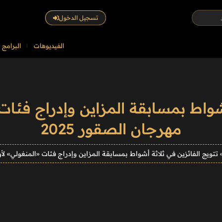
تسجيل الدخول
الفيديوهات
البرامج
أشواط بمسابقة المزاين وإدراج فئات
مهرجان الصقور 2025
تتويج الفائزين في ثلاثة أشواط بمسابقة المزاين وإدراج فئات «المنغولي» لأول