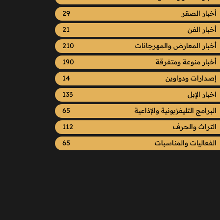
أخبار الصقر
29
أخبار الفن
21
أخبار المعارض والمهرجانات
210
أخبار منوعة ومتفرقة
190
إصدارات ودواوين
14
اخبار الإبل
133
البرامج التليفزيونية والإذاعية
65
التراث والحرف
112
الفعاليات والمناسبات
65