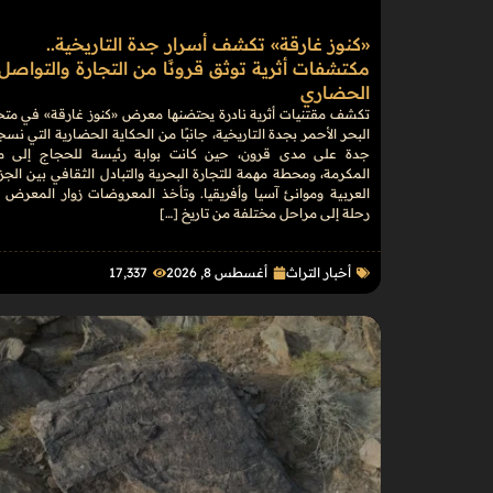
«كنوز غارقة» تكشف أسرار جدة التاريخية..
مكتشفات أثرية توثق قرونًا من التجارة والتواصل
الحضاري
تكشف مقتنيات أثرية نادرة يحتضنها معرض «كنوز غارقة» في مت
البحر الأحمر بجدة التاريخية، جانبًا من الحكاية الحضارية التي نسج
جدة على مدى قرون، حين كانت بوابة رئيسة للحجاج إلى م
المكرمة، ومحطة مهمة للتجارة البحرية والتبادل الثقافي بين الجز
العربية وموانئ آسيا وأفريقيا. وتأخذ المعروضات زوار المعرض 
رحلة إلى مراحل مختلفة من تاريخ […]
أخبار التراث
أغسطس 8, 2026
17٬337