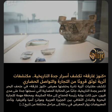
«كنوز غارقة» تكشف أسرار جدة التاريخية.. مكتشفات
أثرية توثق قرونًا من التجارة والتواصل الحضاري
تكشف مقتنيات أثرية نادرة يحتضنها معرض «كنوز غارقة» في متحف البحر
الأحمر بجدة التاريخية، جانبًا من الحكاية الحضارية التي نسجتها جدة على مدى
قرون، حين كانت بوابة رئيسة للحجاج إلى مكة المكرمة، ومحطة مهمة للتجارة
البحرية والتبادل الثقافي بين الجزيرة العربية وموانئ آسيا وأفريقيا. وتأخذ
المعروضات زوار المعرض في رحلة إلى مراحل مختلفة من تاريخ […]