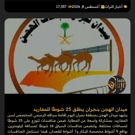
أخبار التراث
أغسطس 8, 2026
17٬337
ميدان الهجن بنجران يطلق 25 شوطًا للمفاريد
يشهد ميدان الهجن بمنطقة نجران اليوم إقامة سباقه الرسمي المخصص لسن
المفاريد، بمشاركة واسعة من المطايا، ضمن منافسات تتوزع على 25 شوطًا
لمسافات مختلفة. وتتضمن منافسات السباق 16 شوطًا لمسافة كيلومترين،
بواقع 9 أشواط مخصصة للبكار و7 أشواط للقعدان، فيما تستكمل المنافسات