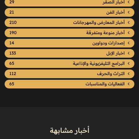
أخبار الصقر
29
أخبار الفن
21
أخبار المعارض والمهرجانات
210
أخبار منوعة ومتفرقة
190
إصدارات ودواوين
14
اخبار الإبل
133
البرامج التليفزيونية والإذاعية
65
التراث والحرف
112
الفعاليات والمناسبات
65
أخبار مشابهة