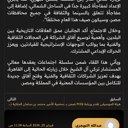
الإعداد لمفاجأة كبيرة جدًا في الساحل الشمالي، إضافة إلى
مفاجأة تتعلق بالسينما والثقافة في جميع محافظات
مصر، وسيكون صيف هذا العام مختلفًا”.
وخلال الاجتماع، أكد الجانبان عمق العلاقات التاريخية بين
البلدين، وأهمية توسيع آفاق الشراكة في المجالات الثقافية
والفنية بما يواكب التوجهات الإستراتيجية للقيادتين، ويعزز
الحراك الإبداعي المشترك.
ويأتي هذا اللقاء ضمن سلسلة اجتماعات يعقدها معالي
المستشار تركي آل الشيخ خلال زيارته الحالية إلى
القاهرة
،
بهدف تعزيز الشراكات الثقافية والفنية وفتح آفاق جديدة
للتكامل بين المؤسسات المعنية في المملكة ومصر.
السابق
التالي
هيئة الموسيقى تقدم ورشة MIQ ضمن برنامج بوصلة الموسيقى لتمكين الكفاءات وتطوير القطاع في المملكة
محمية الأمير محمد بن سلمان الملكية تحقق إنجازًا عالميًا بتتبع قطط الرمال عبر أطواق GPS
عبدالله التويجري
:
فبراير 25, 2026 الساعة 11:28 ص