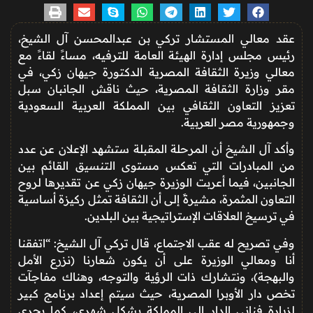
عقد معالي المستشار
تركي بن عبدالمحسن آل الشيخ
،
رئيس مجلس إدارة
الهيئة العامة للترفيه
، مساءً لقاءً مع
معالي وزيرة الثقافة المصرية الدكتورة
جيهان زكي
، في
مقر
وزارة الثقافة المصرية
، حيث ناقش الجانبان سبل
تعزيز التعاون الثقافي بين
المملكة العربية السعودية
و
جمهورية مصر العربية
.
وأكد آل الشيخ أن المرحلة المقبلة ستشهد الإعلان عن عدد
من المبادرات التي تعكس مستوى التنسيق القائم بين
الجانبين، فيما أعربت الوزيرة جيهان زكي عن تقديرها لروح
التعاون المثمرة، مشيرةً إلى أن الثقافة تمثل ركيزة أساسية
في ترسيخ العلاقات الإستراتيجية بين البلدين.
وفي تصريح له عقب الاجتماع، قال تركي آل الشيخ: “اتفقنا
أنا ومعالي الوزيرة على أن يكون شعارنا (نزرع الأمل
والبهجة)، ونتشارك ذات الرؤية والتوجه، وهناك مفاجآت
تخص
دار الأوبرا المصرية
، حيث سيتم إعداد برنامج كبير
لزيارة فناني الدار إلى المملكة بشكل شهري، كما يجري