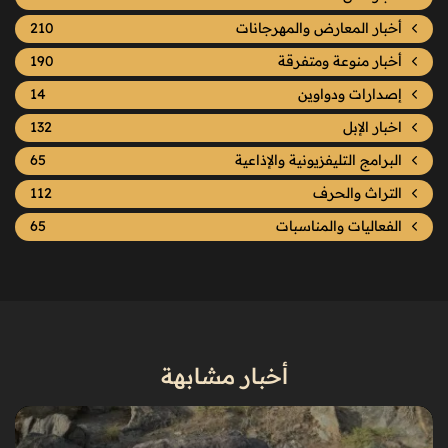
أخبار المعارض والمهرجانات
210
أخبار منوعة ومتفرقة
190
إصدارات ودواوين
14
اخبار الإبل
132
البرامج التليفزيونية والإذاعية
65
التراث والحرف
112
الفعاليات والمناسبات
65
أخبار مشابهة