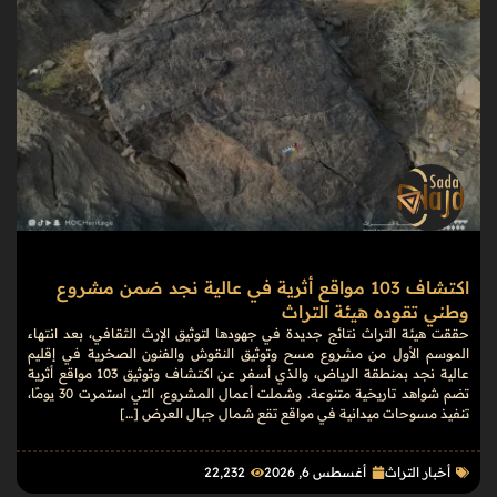
اكتشاف 103 مواقع أثرية في عالية نجد ضمن مشروع
وطني تقوده هيئة التراث
حققت هيئة التراث نتائج جديدة في جهودها لتوثيق الإرث الثقافي، بعد انتهاء
الموسم الأول من مشروع مسح وتوثيق النقوش والفنون الصخرية في إقليم
عالية نجد بمنطقة الرياض، والذي أسفر عن اكتشاف وتوثيق 103 مواقع أثرية
تضم شواهد تاريخية متنوعة. وشملت أعمال المشروع، التي استمرت 30 يومًا،
تنفيذ مسوحات ميدانية في مواقع تقع شمال جبال العرض […]
أخبار التراث
أغسطس 6, 2026
22٬232