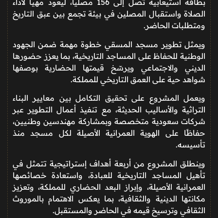
بطاقة استيعابية تصل إلى 156 مصلّيًا، ليعود مهيأً لأداء
الصلاة واستقبال المصلين في بيئة تجمع بين عبق التاريخ
ومتطلبات الحاضر.
ويمثل تطوير مسجد المسقي خطوة مهمة ضمن الجهود
الوطنية للحفاظ على المساجد التاريخية، بما يعزز حضورها
الديني والاجتماعي ويرسّخ قيمتها الحضارية بوصفها
شواهد حية على العمق التاريخي للمملكة.
ويعمل المشروع على تحقيق التكامل بين معايير البناء
التراثية والأساليب الحديثة، مع تنفيذ أعمال التطوير عبر
شركات سعودية متخصصة وبمشاركة مهندسين وطنيين،
حفاظًا على الهوية العمرانية الأصيلة لكل مسجد منذ
تأسيسه.
وينطلق المشروع من أربعة أهداف إستراتيجية تتمثل في
تأهيل المساجد التاريخية للعبادة، واستعادة خصائصها
العمرانية الأصيلة، وإبراز البعد الحضاري للمملكة، وتعزيز
مكانتها الدينية والثقافية، بما يعكس الاهتمام بالموروث
الثقافي وترسيخ قيمه في الحاضر والمستقبل.