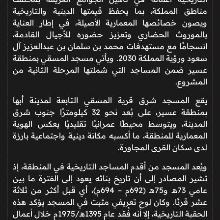
مناطق المملكة، بما يحفظ قيمتها الدينية والتاريخية
ويصون خصائصها المعمارية الأصيلة، في إطار العناية
بالموروث الحضاري وتعزيز حضوره للأجيال القادمة،
انسجامًا مع مستهدفات
محمد بن سلمان بن عبدالعزيز آل
سعود
ورؤية المملكة 2030. ويأتي مسجد المسقي بمنطقة
عسير ضمن المساجد التي شملتها المرحلة الثانية من
المشروع.
يقع المسجد شرق قرية المسقي التابعة لمدينة
أبها
بمنطقة
عسير
، على بُعد نحو 32 كيلومترًا جنوب شرق
المدينة، ويتوسط محيطًا عمرانيًا تقليديًا يعكس الهوية
المعمارية للمنطقة، ما أكسبه مكانة دينية واجتماعية بارزة
لدى سكان القرى المجاورة.
ويُعد المسجد من أقدم المساجد التاريخية في المنطقة، إذ
تشير المصادر إلى أن تاريخ بنائه يعود إلى الفترة ما بين
عامي 73هـ و75هـ (692م – 694م)، أي قبل أكثر من ثلاثة
عشر قرنًا. وكان لوح تعريفي مثبت في المسجد يؤكد هذه
الحقبة التاريخية، إلا أنه فُقد عام 1395هـ/1975م خلال أعمال