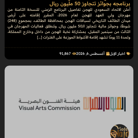
برنامجه بجوائز تتجاوز 50 مليون ريال
أعلن الاتحاد السعودي للهجن تفاصيل البرنامج الزمني للنسخة الثامنة من
مهرجان ولي العهد للهجن لعام 2026، المقرر إقامته على أرض
ميدان الطائف التاريخي لسباقات الهجن بمحافظة الطائف، بمجموع (248)
شوطًا، وجوائز مالية تتجاوز الـ50 مليون ريال. وتنطلق فعاليات المهرجان في
الثالث من سبتمبر المقبل، بمشاركة نخبة الهجن من داخل وخارج المملكة،
ولمدة 11 يومًا تشهد إقامة الأشواط الموزعة على الفترات […]
اخبار الإبل
أغسطس 6, 2026
91٬867