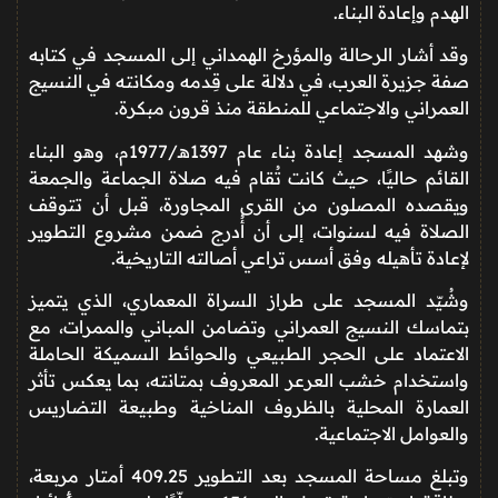
الهدم وإعادة البناء.
وقد أشار الرحالة والمؤرخ
الهمداني
إلى المسجد في كتابه
صفة جزيرة العرب
، في دلالة على قِدمه ومكانته في النسيج
العمراني والاجتماعي للمنطقة منذ قرون مبكرة.
وشهد المسجد إعادة بناء عام 1397هـ/1977م، وهو البناء
القائم حاليًا، حيث كانت تُقام فيه صلاة الجماعة والجمعة
ويقصده المصلون من القرى المجاورة، قبل أن تتوقف
الصلاة فيه لسنوات، إلى أن أُدرج ضمن مشروع التطوير
لإعادة تأهيله وفق أسس تراعي أصالته التاريخية.
وشُيّد المسجد على طراز السراة المعماري، الذي يتميز
بتماسك النسيج العمراني وتضامن المباني والممرات، مع
الاعتماد على الحجر الطبيعي والحوائط السميكة الحاملة
واستخدام خشب العرعر المعروف بمتانته، بما يعكس تأثر
العمارة المحلية بالظروف المناخية وطبيعة التضاريس
والعوامل الاجتماعية.
وتبلغ مساحة المسجد بعد التطوير 409.25 أمتار مربعة،