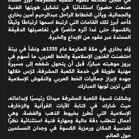
صنعت حضورًا استثنائيًا في تشكيل هويتها الفنية
والجمالية، ويأتي الخطاط الراحل عبدالرحيم أمين بخاري
كأحد أبرز تلك القامات التي ارتبط اسمها ارتباطًا وثيقًا
بالكسوة، حتى غدا أثره حاضرًا في تفاصيلها الدقيقة
الممتدة عبر عقود من الإبداع والخبرة
.
وُلد بخاري في مكة المكرمة عام 1335هـ، ونشأ في بيئة
احتضنت الفنون الإسلامية والخط العربي، ما أسهم في
بروز موهبته مبكرًا، قبل أن يتحول شغفه إلى مسيرة
مهنية طويلة في خدمة الكعبة المشرفة، كرّس خلالها
جهده لإبراز جماليات الخط العربي والنقوش الإسلامية
التي تزين ثوبها المبارك
.
وشكلت كسوة الكعبة المشرفة ميدانًا رئيسيًا لإبداعاته،
حيث شارك في كتابة الآيات القرآنية والزخارف
الإسلامية التي تُطرز بخيوط الذهب والفضة، وهي
أعمال تتطلب دقة عالية ومهارة فنية استثنائية نظرًا
لقدسية المكان ورمزية الكسوة في وجدان المسلمين
حول العالم
.