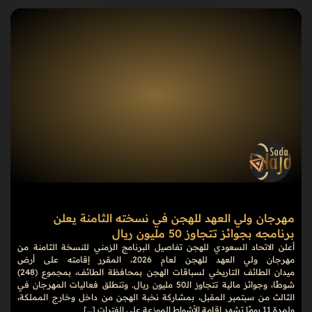
مهرجان ولي العهد للهجن في نسخته الثامنة يعلن
برنامجه بجوائز تتجاوز 50 مليون ريال
أعلن الاتحاد السعودي للهجن تفاصيل البرنامج الزمني للنسخة الثامنة من
مهرجان ولي العهد للهجن لعام 2026، المقرر إقامته على أرض
ميدان الطائف التاريخي لسباقات الهجن بمحافظة الطائف، بمجموع (248)
شوطًا، وجوائز مالية تتجاوز الـ50 مليون ريال. وتنطلق فعاليات المهرجان في
الثالث من سبتمبر المقبل، بمشاركة نخبة الهجن من داخل وخارج المملكة،
ولمدة 11 يومًا تشهد إقامة الأشواط الموزعة على الفترات […]