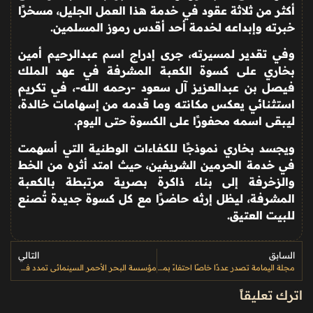
أكثر من ثلاثة عقود في خدمة هذا العمل الجليل، مسخرًا
خبرته وإبداعه لخدمة أحد أقدس رموز المسلمين
.
وفي تقدير لمسيرته، جرى إدراج اسم عبدالرحيم أمين
بخاري على كسوة الكعبة المشرفة في عهد الملك
فيصل بن عبدالعزيز آل سعود -رحمه الله-، في تكريم
استثنائي يعكس مكانته وما قدمه من إسهامات خالدة،
ليبقى اسمه محفورًا على الكسوة حتى اليوم
.
ويجسد بخاري نموذجًا للكفاءات الوطنية التي أسهمت
في خدمة الحرمين الشريفين، حيث امتد أثره من الخط
والزخرفة إلى بناء ذاكرة بصرية مرتبطة بالكعبة
المشرفة، ليظل إرثه حاضرًا مع كل كسوة جديدة تُصنع
للبيت العتيق
.
السابق
التالي
مجلة اليمامة تصدر عددًا خاصًا احتفاءً بمرور 75 عامًا على تأسيسها في الرياض
مؤسسة البحر الأحمر السينمائي تمدد فترة التقديم لتحدي “صناعة الأفلام خلال 48 ساعة”
اترك تعليقاً