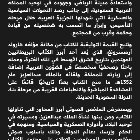
واستعادة مدينة الرياض، وجهوده في توحيد المملكة
العربية السعودية، إلى جانب رصد التحولات السياسية
والعسكرية التي شهدتها الجزيرة العربية خلال مرحلة
التأسيس، وإبراز ما اتسمت به شخصيته من قيادة
وحكمة وقرب من المجتمع
.
وتنبع القيمة التوثيقية للكتاب من مكانة مؤلفه هارولد
آرمسترونغ، الذي يُعد أحد أبرز الكتّاب البريطانيين
المهتمين بتاريخ الشرق الأوسط في تلك الفترة، وعمله
باحثًا وصحفيًا متخصصًا في الشؤون العربية، إضافة
إلى زيارته للمملكة ولقائه بالملك عبدالعزيز عام
1352هـ، ما منح الكتاب بعدًا تاريخيًا قائمًا على
المشاهدة المباشرة والانطباعات القريبة من مرحلة بناء
الدولة السعودية الحديثة
.
ويستعرض الملخص الصوتي أبرز المحاور التي تناولها
الكتاب، ومن بينها نشأة الملك عبدالعزيز، ومسيرته في
توحيد البلاد، وأدواره العسكرية والسياسية، ومنهجه في
الحكم وإرساء دعائم الدولة، وذلك بأسلوب صوتي
مختصر يتيح للمستمعين الاطلاع على محتوى الكتاب