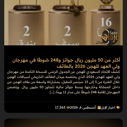
أكثر من 50 مليون ريال جوائز و248 شوطًا في مهرجان
ولي العهد للهجن 2026 بالطائف
كشف الاتحاد السعودي للهجن عن الجدول الزمني للنسخة الثامنة من مهرجان
ولي العهد للهجن 2026، الذي يحتضنه ميدان الطائف التاريخي لسباقات الهجن
خلال الفترة من 3 إلى 13 سبتمبر المقبل، بمشاركة واسعة من ملاك الهجن من
داخل المملكة وخارجها، وسط جوائز مالية تتجاوز 50 مليون ريال. ويتضمن
المهرجان إقامة 248 شوطًا على مدار 11 يومًا، […]
اخبار الإبل
أغسطس 6, 2026
17٬563