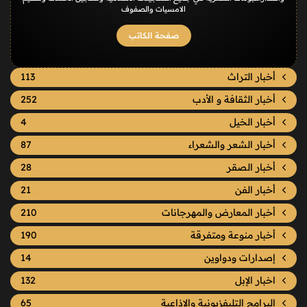
الامسيات والصفوف
صفحة الكاتب
أخبار التراث
113
أخبار الثقافة و الأدب
252
أخبار الخيل
4
أخبار الشعر والشعراء
87
أخبار الصقر
28
أخبار الفن
21
أخبار المعارض والمهرجانات
210
أخبار منوعة ومتفرقة
190
إصدارات ودواوين
14
اخبار الإبل
132
البرامج التليفزيونية والإذاعية
65