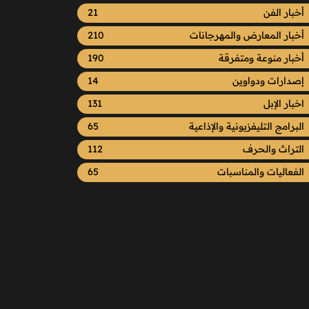
أخبار الفن
21
أخبار المعارض والمهرجانات
210
أخبار منوعة ومتفرقة
190
إصدارات ودواوين
14
اخبار الإبل
131
البرامج التليفزيونية والإذاعية
65
التراث والحرف
112
الفعاليات والمناسبات
65