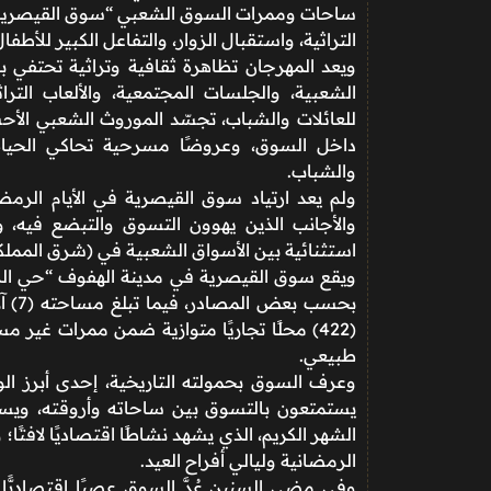
ساحات وممرات السوق الشعبي “سوق القيصرية” في 
التراثية، واستقبال الزوار، والتفاعل الكبير للأ
ويعد المهرجان تظاهرة ثقافية وتراثية تحتفي بإ
الشعبية، والجلسات المجتمعية، والألعاب التر
للعائلات والشباب، تجسّد الموروث الشعبي الأ
داخل السوق، وعروضًا مسرحية تحاكي الحياة
والشباب.
ولم يعد ارتياد سوق القيصرية في الأيام الرمض
والأجانب الذين يهوون التسوق والتبضع فيه، وا
استثنائية بين الأسواق الشعبية في (شرق المملك
(422) محلًا تجاريًا متوازية ضمن ممرات غ
طبيعي.
وعرف السوق بحمولته التاريخية، إحدى أبرز الوا
يستمتعون بالتسوق بين ساحاته وأروقته، ويس
الشهر الكريم، الذي يشهد نشاطًا اقتصاديًا لافتًا؛
الرمضانية وليالي أفراح العيد.
وفي مضي السنين عُدَّ السوق عصبًا اقتصاديًّا 