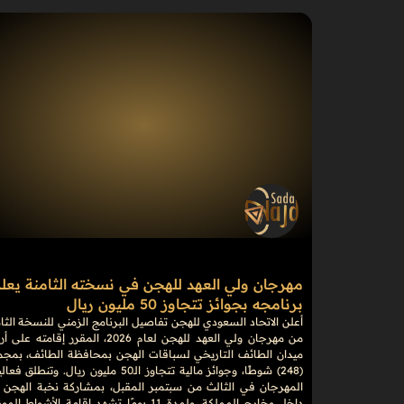
مهرجان ولي العهد للهجن في نسخته الثامنة يعل
برنامجه بجوائز تتجاوز 50 مليون ريال
أعلن الاتحاد السعودي للهجن تفاصيل البرنامج الزمني للنسخة الثا
من مهرجان ولي العهد للهجن لعام 2026، المقرر إقامته 
ميدان الطائف التاريخي لسباقات الهجن بمحافظة الطائف، بمجم
(248) شوطًا، وجوائز مالية تتجاوز الـ50 مليون ريال. وتنطلق 
المهرجان في الثالث من سبتمبر المقبل، بمشاركة نخبة الهجن 
داخل وخارج المملكة، ولمدة 11 يومًا تشهد إقامة الأشواط ال