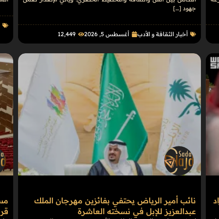
جهود […]
أ
أخبار الثقافة و الأدب
أغسطس 5, 2026
12٬449
د
نائب أمير الرياض يحتفي بفائزين مهرجان الملك
مسر
عبدالعزيز للإبل في نسخته العاشرة
قري