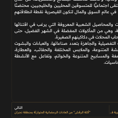
ى اجتماعيًّا للمتسوقين المحليين والخليجيين، محتضنًا
د في عالم السوق والمال لتكون القيصرية نقطة انطلاقتهم
والمحاصيل الشعبية المعروفة التي يرغب في اقتنائها
ية، وهي من المأكولات المفضلة في الشهر الفضيل، حتى
صحاب المحلات في دكاكينهم الصغيرة.
 التفصيلية والجاهزة بتعدد صناعاتها، والعباءات والبشوت
شة المتنوعة، والملابس المختلفة والحقائب، والعطارة،
مغة والمسابيح المتنوعة والخواتم، وتفاعل مع الأنشطة
حاسيات.
التالي
متحف البحر الأحمر يقدّم برنامجًا ثقافيًا تفاعليًا يستحضر الذاكرة البحرية في فبراير
“أكلة الرقش” من العادات الرمضانية المتوارثة بمنطقة نجران