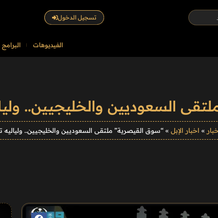
تسجيل الدخول
الفيديوهات
البرامج
تقى السعوديين والخليجيين.. وليال
خبار
»
اخبار الإبل
»
“سوق القيصرية” ملتقى السعوديين والخليجيين.. ولياليه ت