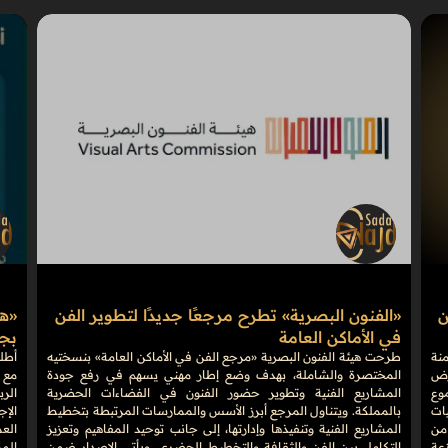
ن
«الفنون البصرية» تطرح مرجعًا جديدًا لتطوير الفن
في الأماكن العامة
بجوائ
منة
طرحت هيئة الفنون البصرية «مرجع الفن في الأماكن العامة» بنسختيه
على أرض
المختصرة والشاملة، بهدف وضع إطار مهني يسهم في رفع جودة
مع 
وع
المشاريع الفنية وتطوير حضور الفنون في الفضاءات الحضرية
الرب
فعاليات
بالمملكة. ويتناول المرجع أبرز الأسس والممارسات المرتبطة بتخطيط
الإج
من
المشاريع الفنية وتنفيذها وإدارتها، إلى جانب توحيد المفاهيم وتعزيز
موزعة
التكامل بين الفن والثقافة والتخطيط الحضري. ويأتي الإصدار ضمن
الم