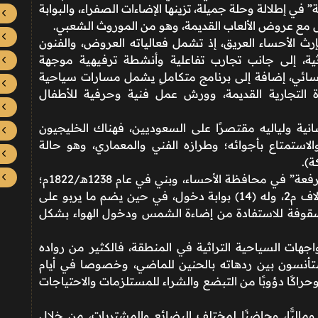
إطلالة وحلة جميلة، تزينها الإضاءات الصفراء، والبوابة
طفال مع عروض الألعاب القديمة، وهو من الموروث الشعبي.
رث الأحساء العريق، إذ تشمل فعالياته العروض، والفنون
اثية، إلى جانب تجارب تفاعلية وأنشطة ترفيهية موجهة
حسائي، إضافة إلى برنامج متكاملٍ يشمل مسارات سياحية
 التجارية القديمة، وورش عمل فنية وحرفية للأطفال
انية ولياليه مقتصرًا على السعوديين، فهناك الخليجيون
لاستمتاع بأجوائه؛ وطرازه الفني والمعماري، وهو حالة
ة).
ويقع سوق القيصرية في مدينة الهفوف “حي الرفعة” في محافظة الأحساء، وبني في عام 1238هـ/1822م؛
بحسب بعض المصادر، فيما تبلغ مساحته (7) آلاف م2، وله (14) بوابة دخول، في حين يضم ما يربو على
ير مسقوفة للاستفادة من إضاءة الشمس ودخول الهواء بشكل
جهات السياحية التراثية في المنطقة، فالكثير من رواده
تأنسون بين ردهاته بالحنين للماضي، وخصوصا في أيام
 وحراكًا دؤوبًا من التبضع والشراء للمستلزمات والاحتياجات
وماليًّا، وحاضنًا لمختلف البضائع والمشتريات، من خلال