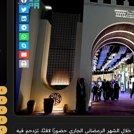
#
هد فعاليات مهرجان “ليالي القيصرية 2026” خلال الشهر الرمضاني الجاري حضورًا لافتًا، تزدحم فيه