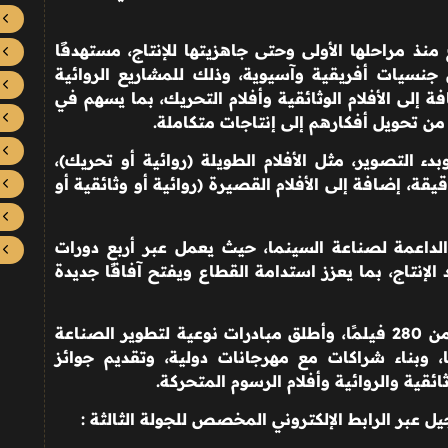
ذ مراحلها الأولى وحتى جاهزيتها للإنتاج، مستهدفًا
نسيات أفريقية وآسيوية، وذلك للمشاريع الروائية
قل مدتها عن 60 دقيقة، إضافة إلى الأفلام الوثائقية وأفلام التحريك، بما يسهم في
 من تحويل أفكارهم إلى إنتاجات متكاملة
.
دء التصوير، مثل الأفلام الطويلة (روائية أو تحريك)،
سلسلات التي تتراوح مدتها بين 25 و59 دقيقة، إضافة إلى الأفلام القصيرة (روائية أو وثائقية أو
الداعمة لصناعة السينما، حيث يعمل عبر أربع دورات
لإنتاج، بما يعزز استدامة القطاع ويفتح آفاقًا جديدة
ومنذ انطلاقه عام 2021، دعم الصندوق أكثر من 280 فيلمًا، وأطلق مبادرات نوعية لتطوير الصناعة
 وبناء شراكات مع مهرجانات دولية، وتقديم جوائز
ائقية والروائية وأفلام الرسوم المتحركة
.
يل عبر الرابط الإلكتروني المخصص للجولة الثالثة :