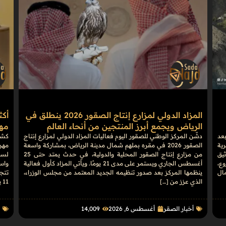
المزاد الدولي لمزارع إنتاج الصقور 2026 ينطلق في
الرياض ويجمع أبرز المنتجين من أنحاء العالم
مهرج
بعد
دشّن المركز الوطني للصقور اليوم فعاليات المزاد الدولي لمزارع إنتاج
كشف
رية
الصقور 2026 في مقره بملهم شمال مدينة الرياض، بمشاركة واسعة
يق
من مزارع إنتاج الصقور المحلية والدولية، في حدث يمتد حتى 25
وع،
أغسطس الجاري ويستمر على مدى 21 يومًا. ويأتي المزاد كأول فعالية
واس
مال
ينظمها المركز بعد صدور تنظيمه الجديد المعتمد من مجلس الوزراء،
الذي عزز من […]
11 يومًا، […]
أخبار الصقر
أغسطس 6, 2026
14٬009
ا