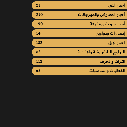
أخبار الفن
21
أخبار المعارض والمهرجانات
210
أخبار منوعة ومتفرقة
190
إصدارات ودواوين
14
اخبار الإبل
132
البرامج التليفزيونية والإذاعية
65
التراث والحرف
112
الفعاليات والمناسبات
65