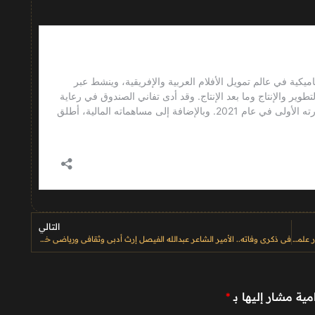
التالي
مجمع الملك سلمان للغة العربية يصدر دليلًا يوثق أكثر من 400 إصدار علمي
في ذكرى وفاته.. الأمير الشاعر عبدالله الفيصل إرث أدبي وثقافي ورياضي خالد في الذاكرة السعودية
مية مشار إليها بـ
*