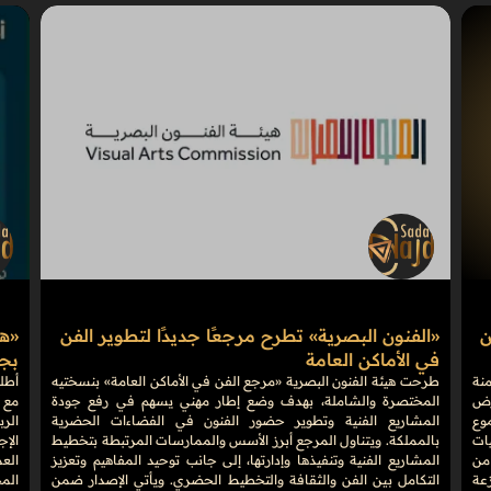
ن
«الفنون البصرية» تطرح مرجعًا جديدًا لتطوير الفن
في الأماكن العامة
بجوائ
منة
طرحت هيئة الفنون البصرية «مرجع الفن في الأماكن العامة» بنسختيه
على أرض
المختصرة والشاملة، بهدف وضع إطار مهني يسهم في رفع جودة
مع 
وع
المشاريع الفنية وتطوير حضور الفنون في الفضاءات الحضرية
الرب
فعاليات
بالمملكة. ويتناول المرجع أبرز الأسس والممارسات المرتبطة بتخطيط
الإج
من
المشاريع الفنية وتنفيذها وإدارتها، إلى جانب توحيد المفاهيم وتعزيز
موزعة
التكامل بين الفن والثقافة والتخطيط الحضري. ويأتي الإصدار ضمن
الم