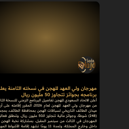
مهرجان ولي العهد للهجن في نسخته الثامنة يعل
برنامجه بجوائز تتجاوز 50 مليون ريال
أعلن الاتحاد السعودي للهجن تفاصيل البرنامج الزمني للنسخة الثا
من مهرجان ولي العهد للهجن لعام 2026، المقرر إقامته 
ميدان الطائف التاريخي لسباقات الهجن بمحافظة الطائف، بمجم
(248) شوطًا، وجوائز مالية تتجاوز الـ50 مليون ريال. وتنطلق 
المهرجان في الثالث من سبتمبر المقبل، بمشاركة نخبة الهجن 
داخل وخارج المملكة، ولمدة 11 يومًا تشهد إقامة الأشواط ال