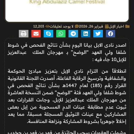
اخبار الإبل
فبراير 26, 2026
لا يوجد تعليقات
12٬203
اصدر نادى الابل بيانا اليوم بشأن نتائج الفحص في شوط
شلفا ولي العهد “الوضح” بـ مهرجان الملك عبدالعزيز
للإبل10 جاء فيه :
انطلاقاً من التزام نادي الإبل بتعزيز مبادئ الحوكمة
والشفافية وترسيخ الرقابة الفاعلة، أصدرت اللجنة القانونية
القرار رقم (185) لعام 1447هـ بشأن نتائج الفحص في
شوط شلفا ولي العهد فئة “الوضح” ضمن النسخة العاشرة
من مهرجان الملك عبدالعزيز للإبل. وجاءت القرارات بعد
ثبوت عدم مطابقة عينات الدم المسحوبة من إبل بعض
المشاركين مع عينات التوثيق المسجلة مسبقاً، مما يعد
إخلالاً جوهرياً بشروط المشاركة ونزاهة المنافسة.
وشملت العقوبات سحب الجائزة من فهد بن فهد بن جخدب