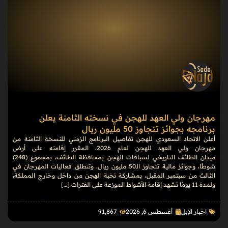
مهرجان ولي العهد للهجن في نسخته الثامنة يعلن
برنامجه بجوائز تتجاوز 50 مليون ريال
أعلن الاتحاد السعودي للهجن تفاصيل البرنامج الزمني للنسخة الثامنة من
مهرجان ولي العهد للهجن لعام 2026، المقرر إقامته على أرض
ميدان الطائف التاريخي لسباقات الهجن بمحافظة الطائف، بمجموع (248)
شوطًا، وجوائز مالية تتجاوز الـ50 مليون ريال. وتنطلق فعاليات المهرجان في
الثالث من سبتمبر المقبل، بمشاركة نخبة الهجن من داخل وخارج المملكة،
ولمدة 11 يومًا تشهد إقامة الأشواط الموزعة على الفترات […]
اخبار الإبل
أغسطس 6, 2026
91٬867