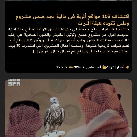
اكتشاف 103 مواقع أثرية في عالية نجد ضمن مشروع
وطني تقوده هيئة التراث
حققت هيئة التراث نتائج جديدة في جهودها لتوثيق الإرث الثقافي، بعد انتهاء
الموسم الأول من مشروع مسح وتوثيق النقوش والفنون الصخرية في إقليم
عالية نجد بمنطقة الرياض، والذي أسفر عن اكتشاف وتوثيق 103 مواقع أثرية
تضم شواهد تاريخية متنوعة. وشملت أعمال المشروع، التي استمرت 30 يومًا،
تنفيذ مسوحات ميدانية في مواقع تقع شمال جبال العرض […]
أخبار التراث
أغسطس 6, 2026
22٬232