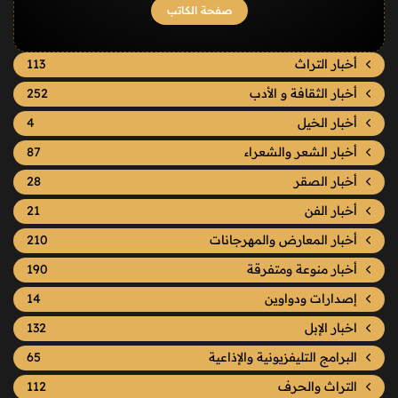
صفحة الكاتب
أخبار التراث
113
أخبار الثقافة و الأدب
252
أخبار الخيل
4
أخبار الشعر والشعراء
87
أخبار الصقر
28
أخبار الفن
21
أخبار المعارض والمهرجانات
210
أخبار منوعة ومتفرقة
190
إصدارات ودواوين
14
اخبار الإبل
132
البرامج التليفزيونية والإذاعية
65
التراث والحرف
112