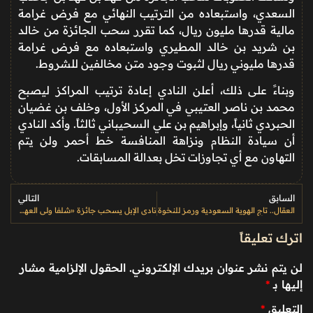
السعدي، واستبعاده من الترتيب النهائي مع فرض غرامة
مالية قدرها مليون ريال، كما تقرر سحب الجائزة من خالد
بن شريد بن خالد المطيري واستبعاده مع فرض غرامة
قدرها مليوني ريال لثبوت وجود متن مخالفين للشروط.
وبناءً على ذلك، أعلن النادي إعادة ترتيب المراكز ليصبح
محمد بن ناصر العتيبي في المركز الأول، وخلف بن غضيان
الحبردي ثانياً، وإبراهيم بن علي السحيباني ثالثاً. وأكد النادي
أن سيادة النظام ونزاهة المنافسة خط أحمر ولن يتم
التهاون مع أي تجاوزات تخل بعدالة المسابقات.
السابق
التالي
العقال.. تاج الهوية السعودية ورمز للنخوة
نادي الإبل يسحب جائزة «شلفا ولي العهد» من بن جخدب… ويشدد على «النزاهة»
اترك تعليقاً
لن يتم نشر عنوان بريدك الإلكتروني.
الحقول الإلزامية مشار
إليها بـ
*
التعليق
*