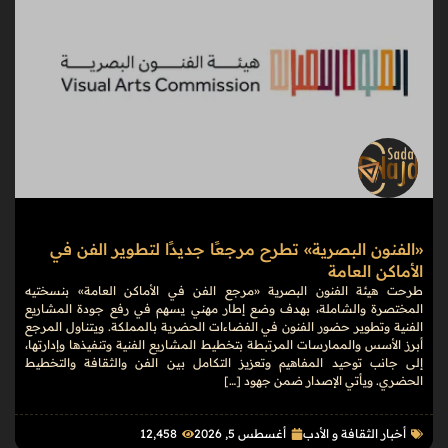
«الفنون البصرية» تطرح مرجعًا جديدًا لتطوير الفن في
الأماكن العامة
طرحت هيئة الفنون البصرية «مرجع الفن في الأماكن العامة» بنسختيه
المختصرة والشاملة، بهدف وضع إطار مهني يسهم في رفع جودة المشاريع
الفنية وتطوير حضور الفنون في الفضاءات الحضرية بالمملكة. ويتناول المرجع
أبرز الأسس والممارسات المرتبطة بتخطيط المشاريع الفنية وتنفيذها وإدارتها،
إلى جانب توحيد المفاهيم وتعزيز التكامل بين الفن والثقافة والتخطيط
الحضري. ويأتي الإصدار ضمن جهود […]
أخبار الثقافة و الأدب
أغسطس 5, 2026
12٬458