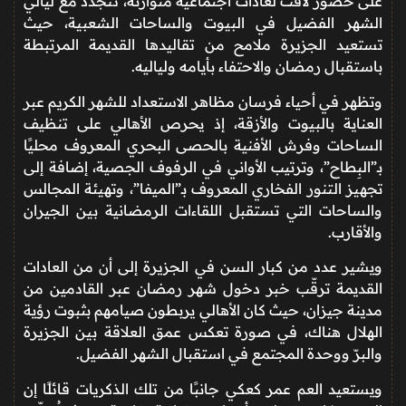
على حضور لافت لعادات اجتماعية متوارثة، تتجدد مع ليالي
الشهر الفضيل في البيوت والساحات الشعبية، حيث
تستعيد الجزيرة ملامح من تقاليدها القديمة المرتبطة
باستقبال رمضان والاحتفاء بأيامه ولياليه.
وتظهر في أحياء فرسان مظاهر الاستعداد للشهر الكريم عبر
العناية بالبيوت والأزقة، إذ يحرص الأهالي على تنظيف
الساحات وفرش الأفنية بالحصى البحري المعروف محليًا
بـ”البِطاح”، وترتيب الأواني في الرفوف الجصية، إضافة إلى
تجهيز التنور الفخاري المعروف بـ”الميفا”، وتهيئة المجالس
والساحات التي تستقبل اللقاءات الرمضانية بين الجيران
والأقارب.
ويشير عدد من كبار السن في الجزيرة إلى أن من العادات
القديمة ترقّب خبر دخول شهر رمضان عبر القادمين من
مدينة جيزان، حيث كان الأهالي يربطون صيامهم بثبوت رؤية
الهلال هناك، في صورة تعكس عمق العلاقة بين الجزيرة
والبرّ ووحدة المجتمع في استقبال الشهر الفضيل.
ويستعيد العم عمر كعكي جانبًا من تلك الذكريات قائلًا إن