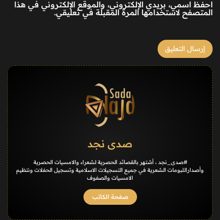
احفظ اسمي، بريدي الإلكتروني، والموقع الإلكتروني في هذا
المتصفح لاستخدامها المرة المقبلة في تعليقي.
صدى نجد
#صدى_نجد ، أشتهر بالقصائد الحصرية لشعراء والامسيات الحصرية
وأصداراللبومات الشعرية في جميع التسجيلات الاسلامية وتسجيل الحفلات ونتظيم
الامسيات والصفوف
صفحة الكاتب