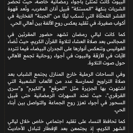
البيوت كانت تمتلئ بأجواء رمضانية خاصة، حيث تُحضّر
الشربات بنكهة “المستكة” قبيل أذان المغرب، وتُعد قهوة
القشر المُحلّاة التي تُسكب ليلًا من “الجبنة” الفخارية في
أكواب صغيرة، في تقليد يعكس روح الألفة بين أهالي الحي.
كما كانت ليالي رمضان تشهد حضور المقرئين في
المجالس بعد صلاة العشاء لتلاوة القرآن الكريم، حيث تُضاء
الفوانيس وتنعكس أنوارها على الجدران البيضاء، فيما تتردد
الآيات في الأزقة والبيوت في أجواء روحانية تجمع الأهالي
حول صوت التلاوة.
وفي الساحات الرملية خارج المنازل يجتمع الشباب بعد
صلاة التراويح لممارسة عدد من الألعاب الشعبية التي
اشتهرت بها الجزيرة مثل “المرقع” و”الكيرم” و”سرى
القرقري”، حيث تمتد السهرات الرمضانية حتى قبيل
السحور في أجواء تعزز روح الجماعة والتواصل بين أبناء
الحي.
كما تحافظ النساء على تقليد اجتماعي خاص خلال ليالي
الشهر الكريم، إذ يجتمعن بعد الإفطار لتبادل الأحاديث