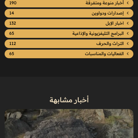
أخبار منوعة ومتفرقة
190
إصدارات ودواوين
14
اخبار الإبل
132
البرامج التليفزيونية والإذاعية
65
التراث والحرف
112
الفعاليات والمناسبات
65
أخبار مشابهة