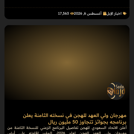
اخبار الإبل
أغسطس 6, 2026
17٬563
مهرجان ولي العهد للهجن في نسخته الثامنة يعلن
برنامجه بجوائز تتجاوز 50 مليون ريال
أعلن الاتحاد السعودي للهجن تفاصيل البرنامج الزمني للنسخة الثامنة من
مهرجان ولي العهد للهجن لعام 2026، المقرر إقامته على أرض