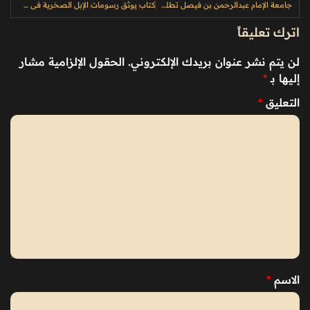
جامعة الإمام عبدالرحمن بن فيصل تطلق ماجستير الدراسات المتحفية بالشراكة مع جامعة لندن وهيئة المتاحف
كتاب يوثق رسومات الإبل الصخرية في حائل ويكشف تاريخ استئناسها قبل آلاف السنين
اترك تعليقاً
لن يتم نشر عنوان بريدك الإلكتروني.
الحقول الإلزامية مشار
إليها بـ
*
التعليق
*
الاسم
*