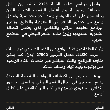
ويواصل برنامج شاعر
القمة
2025
تألقه من خلال
استضافة مجموعة من
أفضل الشعراء الشباب
الذين
يتنافسون على لقب الموسم وسط أجواء حماسية وتفاعل
واسع من جمهور الشعر في السعودية والخليج. ويتميز
البرنامج بطابعه التراثي والثقافي الذي يعكس
الأصالة
الشعرية السعودية
ويُبرز مكانة الشعر النبطي في المجتمع
العربي.
وتُبث الحلقة عبر
قناة الواقع
على القمر الصناعي
عرب سات
– التردد 11230، معدل الترميز 27500 (بدر)
، كما يمكن
متابعة البرنامج والبث المباشر عبر منصات القناة الرقمية
على
يوتيوب وتيك توك وسناب شات
.
ويهدف البرنامج إلى
اكتشاف المواهب الشعرية الجديدة
ودعم المبدعين في مجال الشعر النبطي، بما يعزز
الحضور
الثقافي السعودي
ويُسهم في نشر التراث الأدبي على نطاق
أوسع.
السابق
التالي