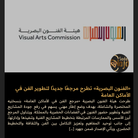
«الفنون البصرية» تطرح مرجعًا جديدًا لتطوير الفن في
الأماكن العامة
طرحت هيئة الفنون البصرية «مرجع الفن في الأماكن العامة» بنسختيه
المختصرة والشاملة، بهدف وضع إطار مهني يسهم في رفع جودة المشاريع
الفنية وتطوير حضور الفنون في الفضاءات الحضرية بالمملكة. ويتناول المرجع
أبرز الأسس والممارسات المرتبطة بتخطيط المشاريع الفنية وتنفيذها وإدارتها،
إلى جانب توحيد المفاهيم وتعزيز التكامل بين الفن والثقافة والتخطيط
الحضري. ويأتي الإصدار ضمن جهود […]