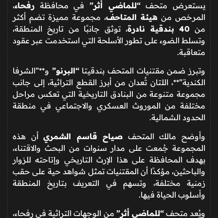
يستعرض متحف
“للماضي أثر”
في محافظة
رفحاء
،
المرخص من
هيئة المتاحف
، مجموعة مميزة تضم أكثر
من
40 بندقية نادرة
، توثق جانبًا من تاريخ المنطقة،
وتسلط الضوء على تطور الأسلحة التي استخدمت عبر عقود
متعاقبة.
وتبرز ضمن مقتنيات المتحف بندقيتا
“البرنو”
و**”الشرفا
الكندية”**، اللتان تُعدان من أبرز القطع التراثية، إلى جانب
مجموعة متنوعة من البنادق التاريخية التي تعكس مراحل
مختلفة من الموروث العسكري والاجتماعي في منطقة
الحدود الشمالية.
وأوضح مالك المتحف
صياح قاسم الشمري
أن هذه
المجموعة جُمعت على مدار سنوات من البحث والاقتناء،
بهدف المحافظة على هذا الإرث التاريخي وإتاحته للزوار
والباحثين، مؤكدًا أن المقتنيات تمثل شواهد حية على حقب
زمنية مختلفة، وتسهم في التعريف بتاريخ المنطقة
وأسلوب الحياة فيها.
ويُعد متحف
“للماضي أثر”
من الوجهات التراثية في رفحاء،