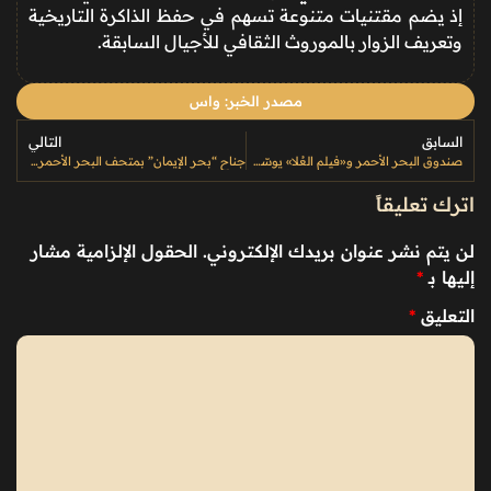
إذ يضم مقتنيات متنوعة تسهم في حفظ الذاكرة التاريخية
وتعريف الزوار بالموروث الثقافي للأجيال السابقة.
مصدر الخبر: واس
السابق
التالي
صندوق البحر الأحمر و«فيلم العُلا» يوسّعان شراكتهما لدعم إنتاج أفلام تُصوَّر في العُلا خلال 2026
جناح “بحر الإيمان” بمتحف البحر الأحمر يوثق رحلة الحجاج بمصاحف ومخطوطات نادرة
اترك تعليقاً
لن يتم نشر عنوان بريدك الإلكتروني.
الحقول الإلزامية مشار
إليها بـ
*
التعليق
*