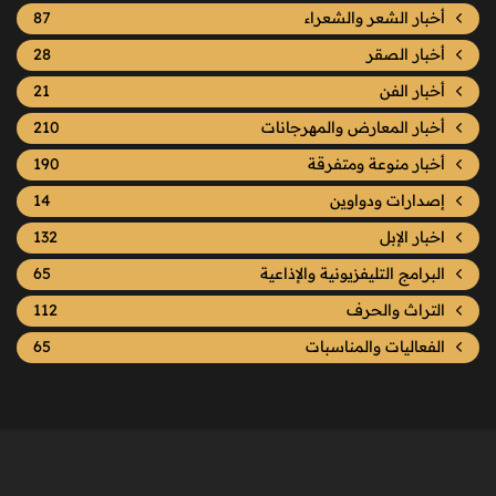
أخبار الشعر والشعراء
87
أخبار الصقر
28
أخبار الفن
21
أخبار المعارض والمهرجانات
210
أخبار منوعة ومتفرقة
190
إصدارات ودواوين
14
اخبار الإبل
132
البرامج التليفزيونية والإذاعية
65
التراث والحرف
112
الفعاليات والمناسبات
65