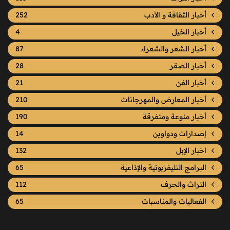
أخبار الثقافة و الأدب
252
أخبار الخيل
4
أخبار الشعر والشعراء
87
أخبار الصقر
28
أخبار الفن
21
أخبار المعارض والمهرجانات
210
أخبار منوعة ومتفرقة
190
إصدارات ودواوين
14
اخبار الإبل
132
البرامج التليفزيونية والإذاعية
65
التراث والحرف
112
الفعاليات والمناسبات
65