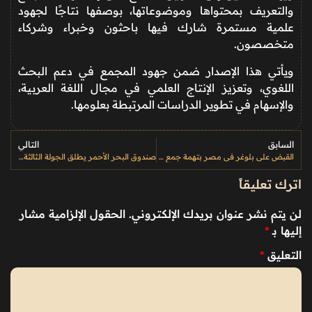
والتعريف بمحتواها وموضوعاتها، بوصفها نتاجًا لجهود
علمية مستمرة شارك فيها باحثون وخبراء وشركاء
متخصصون.
ويأتي هذا الإصدار ضمن جهود المجمع في دعم البحث
اللغوي، وتعزيز الإنتاج العلمي في مجال اللغة العربية،
والإسهام في تطوير الدراسات المرتبطة بعلومها.
السابق
التالي
القبض على بلوغر في مصر بتهمة جمع تبرعات علاج السرطان دون سند قانوني والتحقيقات تتواصل
صندوق البحر الأحمر يطلق الجولة الثالثة لدعم المشاريع السينمائية حتى مايو 2026
اترك تعليقاً
لن يتم نشر عنوان بريدك الإلكتروني.
الحقول الإلزامية مشار
إليها بـ
*
التعليق
*