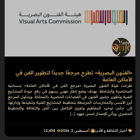
«الفنون البصرية» تطرح مرجعًا جديدًا لتطوير الفن في
الأماكن العامة
طرحت هيئة الفنون البصرية «مرجع الفن في الأماكن العامة» بنسختيه
المختصرة والشاملة، بهدف وضع إطار مهني يسهم في رفع جودة المشاريع
الفنية وتطوير حضور الفنون في الفضاءات الحضرية بالمملكة. ويتناول المرجع
أبرز الأسس والممارسات المرتبطة بتخطيط المشاريع الفنية وتنفيذها وإدارتها،
إلى جانب توحيد المفاهيم وتعزيز التكامل بين الفن والثقافة والتخطيط
الحضري. ويأتي الإصدار ضمن جهود […]
أخبار الثقافة و الأدب
أغسطس 5, 2026
12٬458