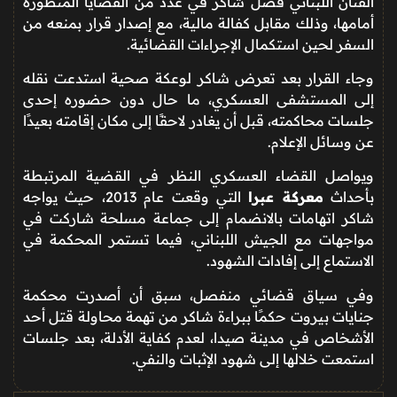
الفنان اللبناني فضل شاكر في عدد من القضايا المنظورة
أمامها، وذلك مقابل كفالة مالية، مع إصدار قرار بمنعه من
السفر لحين استكمال الإجراءات القضائية.
وجاء القرار بعد تعرض شاكر لوعكة صحية استدعت نقله
إلى المستشفى العسكري، ما حال دون حضوره إحدى
جلسات محاكمته، قبل أن يغادر لاحقًا إلى مكان إقامته بعيدًا
عن وسائل الإعلام.
ويواصل القضاء العسكري النظر في القضية المرتبطة
بأحداث
معركة عبرا
التي وقعت عام 2013، حيث يواجه
شاكر اتهامات بالانضمام إلى جماعة مسلحة شاركت في
مواجهات مع الجيش اللبناني، فيما تستمر المحكمة في
الاستماع إلى إفادات الشهود.
وفي سياق قضائي منفصل، سبق أن أصدرت محكمة
جنايات بيروت حكمًا ببراءة شاكر من تهمة محاولة قتل أحد
الأشخاص في مدينة صيدا، لعدم كفاية الأدلة، بعد جلسات
استمعت خلالها إلى شهود الإثبات والنفي.