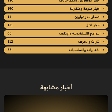
أخبار المعارض والمهرجانات
210
أخبار منوعة ومتفرقة
190
إصدارات ودواوين
14
اخبار الإبل
131
البرامج التليفزيونية والإذاعية
65
التراث والحرف
112
الفعاليات والمناسبات
65
أخبار مشابهة