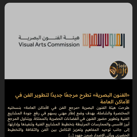
«الفنون البصرية» تطرح مرجعًا جديدًا لتطوير الفن في
الأماكن العامة
طرحت هيئة الفنون البصرية «مرجع الفن في الأماكن العامة» بنسختيه
المختصرة والشاملة، بهدف وضع إطار مهني يسهم في رفع جودة المشاريع
الفنية وتطوير حضور الفنون في الفضاءات الحضرية بالمملكة. ويتناول المرجع
أبرز الأسس والممارسات المرتبطة بتخطيط المشاريع الفنية وتنفيذها وإدارتها،
إلى جانب توحيد المفاهيم وتعزيز التكامل بين الفن والثقافة والتخطيط
الحضري. ويأتي الإصدار ضمن جهود […]