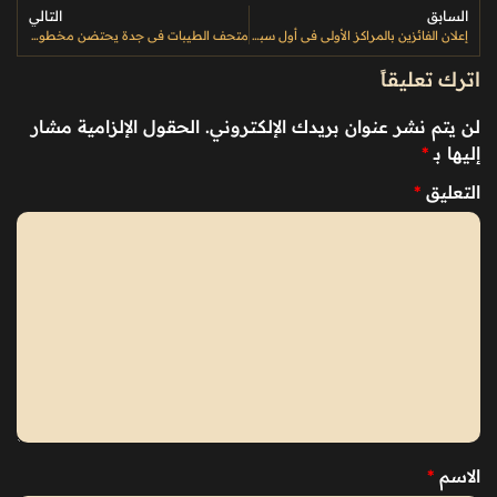
السابق
التالي
إعلان الفائزين بالمراكز الأولى في أول سباقات مفاريد موسم الطائف للهجن 2026
متحف الطيبات في جدة يحتضن مخطوطات قرآنية نادرة توثق أكثر من ألف عام من تاريخ المصحف الشريف
اترك تعليقاً
لن يتم نشر عنوان بريدك الإلكتروني.
الحقول الإلزامية مشار
إليها بـ
*
التعليق
*
الاسم
*