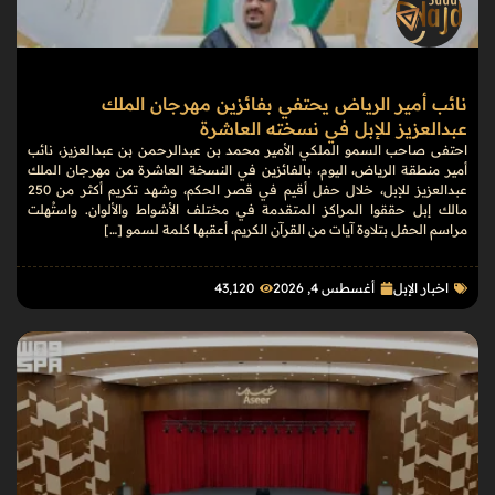
نائب أمير الرياض يحتفي بفائزين مهرجان الملك
عبدالعزيز للإبل في نسخته العاشرة
احتفى صاحب السمو الملكي الأمير محمد بن عبدالرحمن بن عبدالعزيز، نائب
أمير منطقة الرياض، اليوم، بالفائزين في النسخة العاشرة من مهرجان الملك
عبدالعزيز للإبل، خلال حفل أقيم في قصر الحكم، وشهد تكريم أكثر من 250
مالك إبل حققوا المراكز المتقدمة في مختلف الأشواط والألوان. واستُهلت
مراسم الحفل بتلاوة آيات من القرآن الكريم، أعقبها كلمة لسمو […]
اخبار الإبل
أغسطس 4, 2026
43٬120