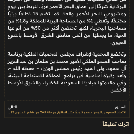
البركانية شرقًا إلى أعماق البحر الأحمر غربًا، لتربط بين نيوم
ومشروعي البحر الأحمر والعلا. كما تضم 15 نظامًا بيئيًا
مختلفًا، وتغطي 1% من المساحة البرية للمملكة و1.8% من
مساحتها البحرية، لكنها تحتضن أكثر من 50% من أنواعها
الحية، ما يجعلها من أغنى مناطق الشرق الأوسط بالتنوع
الحيوي.
وتخضع المحمية لإشراف مجلس المحميات الملكية برئاسة
صاحب السمو الملكي الأمير محمد بن سلمان بن عبدالعزيز
آل سعود، ولي العهد رئيس مجلس الوزراء – حفظه الله –،
وتُعد ركيزة أساسية في برامج المملكة للاستدامة البيئية،
وفي مقدمتها مبادرتا السعودية الخضراء والشرق الأوسط
الأخضر.
السابق
التالي
الاتحاد السعودي للهجن يصدر تنويهًا بشأن فحص الصدمات الكهربائية في أشواط الرموز
انطلاق مرحلة الـ24 من شاعر المليون 12 الثلاثاء على مسرح شاطئ الراحة
اترك تعليقاً