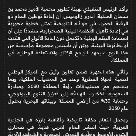
وأكد الرئيس التنفيذي لهيئة تطوير محمية الأمير محمد بن
سلمان الملكية، أندرو زالوميس، أن إعادة توطين النعام ذو
الرقبة الحمراء في موائله التاريخية تمثل خطوة محورية
في إعادة تأهيل الأنظمة البيئية الصحراوية، مشددًا على أن
استعادة النظم البيئية لا تكتمل دون إعادة الأنواع التي فُقدت
أو نظائرها البيئية. وبيّن أن تأسيس مجموعة مؤسسة من
هذا النوع سيمهد لبرامج الإكثار والاستعادة الوطنية في
المملكة.
وتأتي هذه الجهود ضمن تعاون وثيق مع المركز الوطني
لتنمية الحياة الفطرية وعدد من المحميات الملكية، وبما
ينسجم مع مستهدفات رؤية المملكة 2030 ومبادرة
السعودية الخضراء، الهادفة إلى تعزيز التنوع البيولوجي،
وحماية 30% من أراضي المملكة وبيئاتها البحرية بحلول
عام 2030.
ويحمل النعام مكانة تاريخية وثقافية بارزة في الجزيرة
العربية، حيث انتشر النعام العربي قديمًا في صحاري
الشرق الأوسط، وخلّدته النقوش الصخرية والشواهد الأثرية،