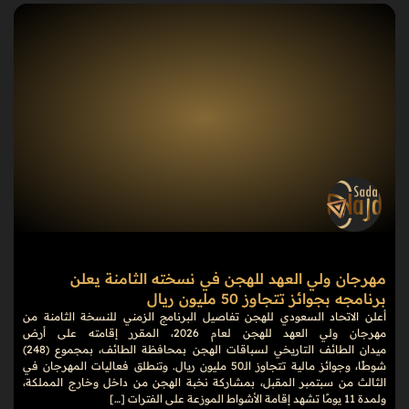
مهرجان ولي العهد للهجن في نسخته الثامنة يعلن
برنامجه بجوائز تتجاوز 50 مليون ريال
أعلن الاتحاد السعودي للهجن تفاصيل البرنامج الزمني للنسخة الثامنة من
مهرجان ولي العهد للهجن لعام 2026، المقرر إقامته على أرض
ميدان الطائف التاريخي لسباقات الهجن بمحافظة الطائف، بمجموع (248)
شوطًا، وجوائز مالية تتجاوز الـ50 مليون ريال. وتنطلق فعاليات المهرجان في
الثالث من سبتمبر المقبل، بمشاركة نخبة الهجن من داخل وخارج المملكة،
ولمدة 11 يومًا تشهد إقامة الأشواط الموزعة على الفترات […]