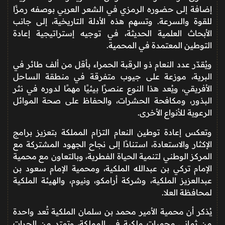
إضافة إلى حضوره الرمزي في الشعر العربي بوصفه رمزًا
للقوة والسرعة. وتسهم هذه الأدلة التاريخية، إلى جانب
الأبحاث العلمية الحديثة، في توجيه إستراتيجية إعادة
التوطين المعتمدة في المحمية.
ويُقدّر عدد النعام ذو الرقبة الحمراء بأقل من ألف طائر في
البرية، موزعة على جيوب متفرقة في منطقة الساحل
الأفريقي، ويُعد هذا النوع عنصرًا بيئيًا مهمًا لدوره في نثر
البذور، ومكافحة الحشرات، والحفاظ على صحة الموائل
الرعوية للأنواع الأخرى.
وتعكس إعادة توطين النعام التزام المملكة بتعزيز برامج
الإكثار والاستعادة، استنادًا إلى نجاح الجهود المشتركة مع
المركز الوطني لتنمية الحياة الفطرية، وبالتعاون مع محمية
الإمام تركي بن عبدالله الملكية، ومحمية الإمام سعود بن
عبدالعزيز الملكية، وشركة أرامكو، ونيوم، والهيئة الملكية
لمحافظة العلا.
يُذكر أن محمية الأمير محمد بن سلمان الملكية تُعد واحدة
من ثماني محميات ملكية في المملكة، وتمتد من الحرات