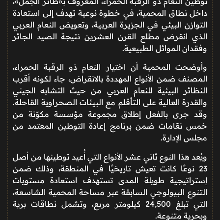
توطين النعام ذو الرقبة الحمراء، المعروف بـ«طائر الجمل»،
داخل نطاق المحمية، في خطوة نوعية تهدف إلى استعادة
التوازن البيئي في الجزيرة العربية، وتعويض النعام العربي
الذي انقرض مطلع القرن العشرين نتيجة الصيد الجائر
وفقدان الموائل الطبيعية.
وأوضحت المحمية أن اختيار النعام ذو الرقبة الحمراء،
المصنف ضمن الأنواع المهددة بالانقراض، جاء لكونه أقرب
النظائر البيئية للنعام العربي من حيث التشابه الجيني
والقدرة العالية على التأقلم مع البيئات الصحراوية القاحلة.
وقد جرى بالفعل إطلاق مجموعة مؤسسة مكوّنة من
خمس نعّامات ضمن برنامج إعادة التوطين المعتمد من
مجلس الإدارة.
ويُعد هذا النوع ثاني عشر الأنواع التي أُعيد توطينها من أصل
23 نوعًا كانت تعيش تاريخيًا في المنطقة، وذلك ضمن
إستراتيجية طويلة المدى تستهدف استعادة مستويات
التنوع البيولوجي السابقة عبر مساحة المحمية الشاسعة،
التي تبلغ 24,500 كيلومتر مربع، وتشمل نطاقات برية
وبحرية متنوعة.