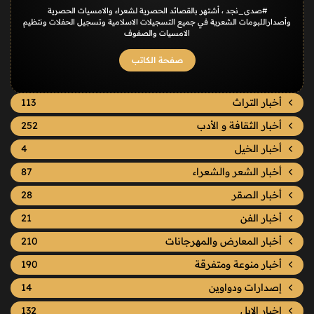
#صدى_نجد ، أشتهر بالقصائد الحصرية لشعراء والامسيات الحصرية
وأصداراللبومات الشعرية في جميع التسجيلات الاسلامية وتسجيل الحفلات ونتظيم
الامسيات والصفوف
صفحة الكاتب
أخبار التراث
113
أخبار الثقافة و الأدب
252
أخبار الخيل
4
أخبار الشعر والشعراء
87
أخبار الصقر
28
أخبار الفن
21
أخبار المعارض والمهرجانات
210
أخبار منوعة ومتفرقة
190
إصدارات ودواوين
14
اخبار الإبل
132