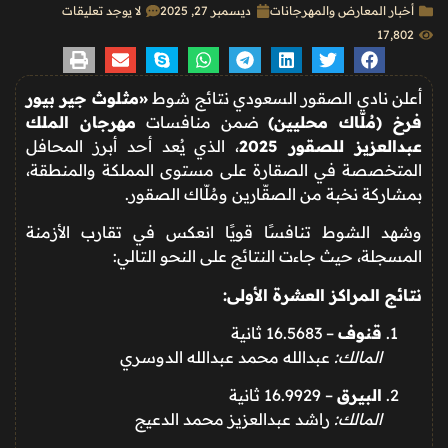
أخبار المعارض والمهرجانات
ديسمبر 27, 2025
لا يوجد تعليقات
17٬802
أعلن نادي الصقور السعودي نتائج شوط
«مثلوث جير بيور
فرخ (مُلّاك محليين)
ضمن منافسات
مهرجان الملك
عبدالعزيز للصقور 2025
، الذي يُعد أحد أبرز المحافل
المتخصصة في الصقارة على مستوى المملكة والمنطقة،
بمشاركة نخبة من الصقّارين ومُلّاك الصقور.
وشهد الشوط تنافسًا قويًا انعكس في تقارب الأزمنة
المسجلة، حيث جاءت النتائج على النحو التالي:
نتائج المراكز العشرة الأولى:
قنوف
– 16.5683 ثانية
المالك:
عبدالله محمد عبدالله الدوسري
البيرق
– 16.9929 ثانية
المالك:
راشد عبدالعزيز محمد الدعيج