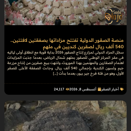
منصة الصقور الدولية تفتتح مزاداتها بصفقتين لافتتين..
540 ألف ريال لصقرين كنديين في ملهم
سجّل المزاد الدولي لمزارع إنتاج الصقور 2026 بداية قوية مع انطلاق أولى لياليه
في مقر المركز الوطني للصقور بملهم شمال الرياض، بعدما جذبت المزايدات
اهتمام الصقارين والمهتمين بهذا الموروث، وانتهت ببيع صقرين من إنتاج مزرعة
جيم ولسون الكندية بإجمالي 540 ألف ريال. وجاءت الصفقة الأعلى للصقر
الأول، وهو من فئة فرخ جير بيور، بعدما بدأت […]
أخبار الصقر
أغسطس 8, 2026
24٬117