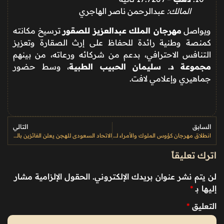
المالك:
عبدالرحمن ناصر الهاجري
ويواصل
مهرجان الملك عبدالعزيز للصقور
ترسيخ مكانته
كمنصة وطنية رائدة للحفاظ على إرث الصقارة وتعزيز
التنافس الاحترافي، بدعم من شركائه ورعاته، من بينهم
مجموعة د. سليمان الحبيب الطبية
، وسط حضور
جماهيري وإعلامي لافت.
السابق
التالي
انطلاق مهرجان كؤوس الملوك والأمراء لسباقات الخيل
الاتحاد السعودي للهجن يعلن الفائزين بالمراكز الأولى في جائزة الملك عبدالعزيز لسباقات الهجن – فئة الثنايا (عام)
اترك تعليقاً
لن يتم نشر عنوان بريدك الإلكتروني.
الحقول الإلزامية مشار
إليها بـ
*
التعليق
*