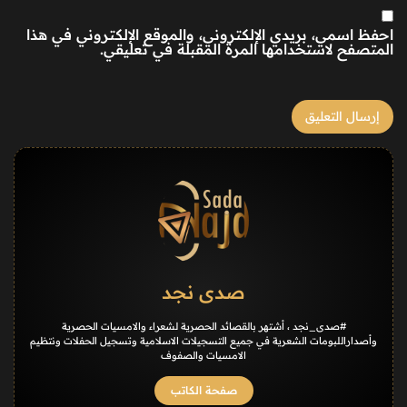
احفظ اسمي، بريدي الإلكتروني، والموقع الإلكتروني في هذا
المتصفح لاستخدامها المرة المقبلة في تعليقي.
صدى نجد
#صدى_نجد ، أشتهر بالقصائد الحصرية لشعراء والامسيات الحصرية
وأصداراللبومات الشعرية في جميع التسجيلات الاسلامية وتسجيل الحفلات ونتظيم
الامسيات والصفوف
صفحة الكاتب