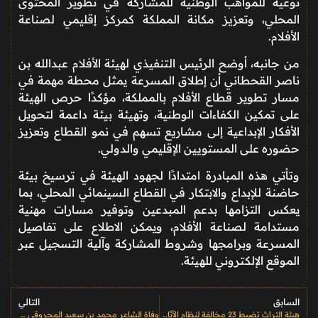
نوعية للمواهب الوطنية للمشاركة في تطوير المحتوى
المحلي، وتعزيز مكانة المملكة كمركز إقليمي لصناعة
الأفلام.
من جانبه، أوضح الرئيس التنفيذي لهيئة الأفلام عبدالله بن
ناصر القحطاني أن إطلاق المسرعة يمثل محطة مهمة في
مسار تطوير قطاع الأفلام بالمملكة، مؤكدًا حرص الهيئة
على تمكين الكفاءات الوطنية، وتهيئة بيئة داعمة لتحويل
الأفكار الإبداعية إلى مشاريع تسهم في نمو القطاع وتعزيز
حضوره على المستويين الإقليمي والدولي.
وتأتي هذه المبادرة امتدادًا لجهود الهيئة في ترسيخ بيئة
حاضنة للإبداع والابتكار في القطاع السينمائي المحلي، بما
يعكس التزامها بدعم المبدعين وتوفير مسارات مهنية
مستدامة لصناعة الأفلام، ويمكن الاطلاع على تفاصيل
المسرعة وبرامجها وشروط المشاركة وآلية التسجيل عبر
الموقع الإلكتروني للهيئة.
السابق
التالي
هيئة التراث تضبط 23 مخالفة لنظام الآثار خلال ديسمبر 2025 وتعزّز إجراءاتها الرقابية
وفاة الشاعر محمد بن سعيد المحروقي ونجله في حادث مروري