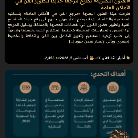
«الفنون البصرية» تطرح مرجعًا جديدًا لتطوير الفن في
الأماكن العامة
طرحت هيئة الفنون البصرية «مرجع الفن في الأماكن العامة» بنسختيه
المختصرة والشاملة، بهدف وضع إطار مهني يسهم في رفع جودة المشاريع
الفنية وتطوير حضور الفنون في الفضاءات الحضرية بالمملكة. ويتناول المرجع
أبرز الأسس والممارسات المرتبطة بتخطيط المشاريع الفنية وتنفيذها وإدارتها،
إلى جانب توحيد المفاهيم وتعزيز التكامل بين الفن والثقافة والتخطيط
الحضري. ويأتي الإصدار ضمن جهود […]
أخبار الثقافة و الأدب
أغسطس 5, 2026
12٬458