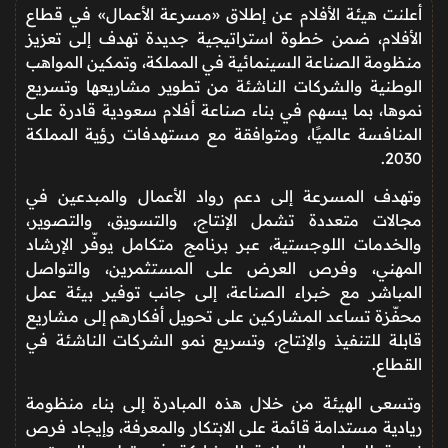
أعلنت هيئة الأفلام عن إطلاق «مسرعة الأعمال» في قطاع
الأفلام، ضمن خطوة استراتيجية جديدة تهدف إلى تعزيز
منظومة الصناعة السينمائية في المملكة، وتمكين المواهب
الوطنية والشركات الناشئة من تطوير مشاريعها وتسريع
نموها، بما يسهم في بناء صناعة أفلام سعودية قادرة على
المنافسة عالميًا، ومتوافقة مع مستهدفات رؤية المملكة
2030.
وتهدف المسرعة إلى دعم رواد الأعمال والمبدعين في
مجالات متعددة تشمل الإنتاج، والتسويق، والتصوير،
والخدمات اللوجستية، عبر برنامج متكامل يوفّر الإرشاد
المهني، وفرص العرض على المستثمرين، والتواصل
المباشر مع خبراء الصناعة، إلى جانب توفير بيئة عمل
محفّزة تساعد المشاركين على تحويل أفكارهم إلى مشاريع
قابلة للتنفيذ والإنتاج، وتسريع نمو الشركات الناشئة في
القطاع.
وتسعى الهيئة من خلال هذه المبادرة إلى بناء منظومة
ريادية مستدامة قائمة على الابتكار والمعرفة، وإيجاد فرص