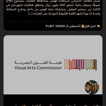
ميدان الطائف التاريخي لسباقات الهجن بمحافظة الطائف، بمجموع (248)
شوطًا، وجوائز مالية تتجاوز الـ50 مليون ريال. وتنطلق فعاليات المهرجان في
الثالث من سبتمبر المقبل، بمشاركة نخبة الهجن من داخل وخارج المملكة،
ولمدة 11 يومًا تشهد إقامة الأشواط الموزعة على الفترات […]
اخبار الإبل
أغسطس 6, 2026
91٬867