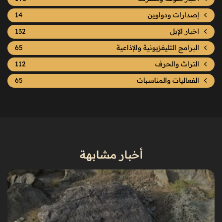
إصدارات ودواوين
14
اخبار الإبل
132
البرامج التليفزيونية والإذاعية
65
التراث والحرف
112
الفعاليات والمناسبات
65
أخبار مشابهة