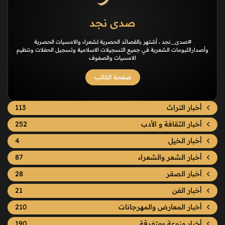
صدى نجد
#صدى_نجد ، أشتهر بالقصائد الحصرية لشعراء والامسيات الحصرية
وأصداراللبومات الشعرية في جميع التسجيلات الاسلامية وتسجيل الحفلات ونتظيم
الامسيات والصفوف
صفحة الكاتب
أخبار التراث
113
أخبار الثقافة و الأدب
252
أخبار الخيل
4
أخبار الشعر والشعراء
87
أخبار الصقر
28
أخبار الفن
21
أخبار المعارض والمهرجانات
210
أخبار منوعة ومتفرقة
190