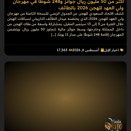
أكثر من 50 مليون ريال جوائز و248 شوطًا في مهرجان
ولي العهد للهجن 2026 بالطائف
كشف الاتحاد السعودي للهجن عن الجدول الزمني للنسخة الثامنة من مهرجان
ولي العهد للهجن 2026، الذي يحتضنه ميدان الطائف التاريخي لسباقات الهجن
خلال الفترة من 3 إلى 13 سبتمبر المقبل، بمشاركة واسعة من ملاك الهجن من
داخل المملكة وخارجها، وسط جوائز مالية تتجاوز 50 مليون ريال. ويتضمن
المهرجان إقامة 248 شوطًا على مدار 11 يومًا، […]
اخبار الإبل
أغسطس 6, 2026
17٬563