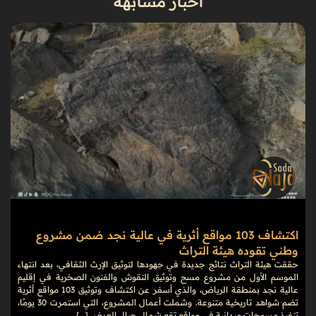
أخبار مشابهة
اكتشاف 103 مواقع أثرية في عالية نجد ضمن مشروع
وطني تقوده هيئة التراث
حققت هيئة التراث نتائج جديدة في جهودها لتوثيق الإرث الثقافي، بعد انتهاء
الموسم الأول من مشروع مسح وتوثيق النقوش والفنون الصخرية في إقليم
عالية نجد بمنطقة الرياض، والذي أسفر عن اكتشاف وتوثيق 103 مواقع أثرية
تضم شواهد تاريخية متنوعة. وشملت أعمال المشروع، التي استمرت 30 يومًا،
تنفيذ مسوحات ميدانية في مواقع تقع شمال جبال العرض […]