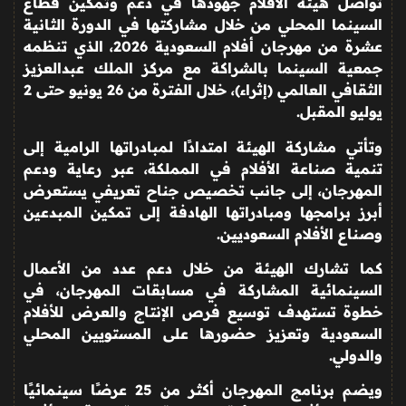
تواصل هيئة الأفلام جهودها في دعم وتمكين قطاع
السينما المحلي من خلال مشاركتها في الدورة الثانية
عشرة من مهرجان أفلام السعودية 2026، الذي تنظمه
جمعية السينما بالشراكة مع مركز الملك عبدالعزيز
الثقافي العالمي (إثراء)، خلال الفترة من 26 يونيو حتى 2
يوليو المقبل
.
وتأتي مشاركة الهيئة امتدادًا لمبادراتها الرامية إلى
تنمية صناعة الأفلام في المملكة، عبر رعاية ودعم
المهرجان، إلى جانب تخصيص جناح تعريفي يستعرض
أبرز برامجها ومبادراتها الهادفة إلى تمكين المبدعين
وصناع الأفلام السعوديين
.
كما تشارك الهيئة من خلال دعم عدد من الأعمال
السينمائية المشاركة في مسابقات المهرجان، في
خطوة تستهدف توسيع فرص الإنتاج والعرض للأفلام
السعودية وتعزيز حضورها على المستويين المحلي
والدولي
.
ويضم برنامج المهرجان أكثر من 25 عرضًا سينمائيًا