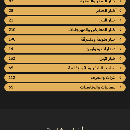
أخبار الشعر والشعراء
87
أخبار الصقر
28
أخبار الفن
21
أخبار المعارض والمهرجانات
210
أخبار منوعة ومتفرقة
190
إصدارات ودواوين
14
اخبار الإبل
132
البرامج التليفزيونية والإذاعية
65
التراث والحرف
112
الفعاليات والمناسبات
65