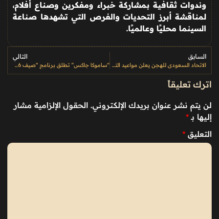
وندوات ثقافية بمشاركة خبراء ومفكرين وصناع أفلام،
لمناقشة أبرز التحديات والفرص التي تشهدها صناعة
السينما محليًا وعالميًا
.
السابق
التالي
الاتحاد السعودي للهجن يعلن مواعيد التسجيل في أول سباقات موسم الطائف 2026
“ساموكا جاكس” تطلق برنامج “صيف 2026” في الدرعية لتعزيز الإبداع السعودي وتنمية المواهب الناشئة
اترك تعليقاً
لن يتم نشر عنوان بريدك الإلكتروني.
الحقول الإلزامية مشار
إليها بـ
*
التعليق
*