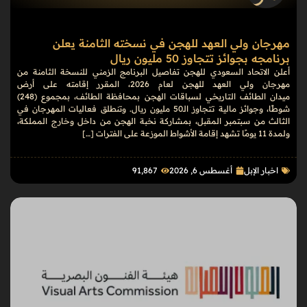
مهرجان ولي العهد للهجن في نسخته الثامنة يعلن
برنامجه بجوائز تتجاوز 50 مليون ريال
أعلن الاتحاد السعودي للهجن تفاصيل البرنامج الزمني للنسخة الثامنة من
مهرجان ولي العهد للهجن لعام 2026، المقرر إقامته على أرض
ميدان الطائف التاريخي لسباقات الهجن بمحافظة الطائف، بمجموع (248)
شوطًا، وجوائز مالية تتجاوز الـ50 مليون ريال. وتنطلق فعاليات المهرجان في
الثالث من سبتمبر المقبل، بمشاركة نخبة الهجن من داخل وخارج المملكة،
ولمدة 11 يومًا تشهد إقامة الأشواط الموزعة على الفترات […]
اخبار الإبل
أغسطس 6, 2026
91٬867