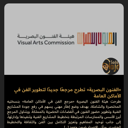
«الفنون البصرية» تطرح مرجعًا جديدًا لتطوير الفن في
الأماكن العامة
طرحت هيئة الفنون البصرية «مرجع الفن في الأماكن العامة» بنسختيه
المختصرة والشاملة، بهدف وضع إطار مهني يسهم في رفع جودة المشاريع
الفنية وتطوير حضور الفنون في الفضاءات الحضرية بالمملكة. ويتناول المرجع
أبرز الأسس والممارسات المرتبطة بتخطيط المشاريع الفنية وتنفيذها وإدارتها،
إلى جانب توحيد المفاهيم وتعزيز التكامل بين الفن والثقافة والتخطيط
الحضري. ويأتي الإصدار ضمن جهود […]