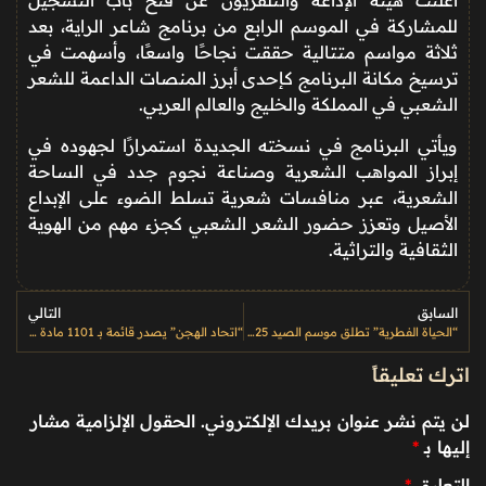
للمشاركة في الموسم الرابع من برنامج شاعر
الراية، بعد
ثلاثة مواسم متتالية حققت نجاحًا واسعًا، وأسهمت في
ترسيخ مكانة البرنامج كإحدى أبرز المنصات الداعمة للشعر
الشعبي في المملكة والخليج والعالم العربي.
ويأتي البرنامج في نسخته الجديدة استمرارًا لجهوده في
إبراز المواهب الشعرية وصناعة نجوم جدد في الساحة
الشعرية، عبر منافسات شعرية تسلط الضوء على الإبداع
الأصيل وتعزز حضور الشعر الشعبي كجزء مهم من الهوية
الثقافية والتراثية.
السابق
التالي
“الحياة الفطرية” تطلق موسم الصيد 2025–2026 مع ضوابط مشددة للحفاظ على التوازن البيئي
“اتحاد الهجن” يصدر قائمة بـ 1101 مادة محظورة قبل انطلاق مهرجان ولي العهد للهجن
اترك تعليقاً
لن يتم نشر عنوان بريدك الإلكتروني.
الحقول الإلزامية مشار
إليها بـ
*
التعليق
*