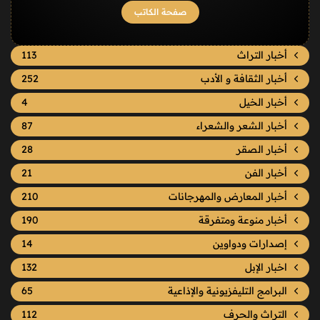
صفحة الكاتب
أخبار التراث
113
أخبار الثقافة و الأدب
252
أخبار الخيل
4
أخبار الشعر والشعراء
87
أخبار الصقر
28
أخبار الفن
21
أخبار المعارض والمهرجانات
210
أخبار منوعة ومتفرقة
190
إصدارات ودواوين
14
اخبار الإبل
132
البرامج التليفزيونية والإذاعية
65
التراث والحرف
112