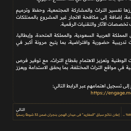
برزها تفسير التراث والمشاركة المجتمعية، وحفظ وترميم
تدامة، إضافة إلى مكافحة الاتجار غير المشروع بالممتلكات
ب تخصصات الآثار والتقنيات الرقمية.
لمملكة العربية السعودية، والمملكة المتحدة، وإيطاليا،
ت تدريبية حضورية وافتراضية، بما يتيح مرونة أكبر في
ات الوطنية وتعزيز الاهتمام بقطاع التراث، مع توفير فرص
لية في مواقع التراث المختلفة، بما يحقق الاستدامة ويعزز
 إلى تسجيل اهتمامهم عبر الرابط التالي:
https://engage.m
التالي
هيئة الأفلام تطلق برنامج الاسترداد المالي المحدّث لرفع الحوافز إلى 60% وتعزيز صناعة السينما في السعودية
إعلان نتائج سباق “المفاريد” في ميدان الهجن بنجران ضمن 32 شوطًا رسميًا