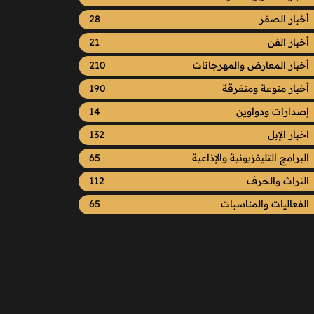
أخبار الصقر
28
أخبار الفن
21
أخبار المعارض والمهرجانات
210
أخبار منوعة ومتفرقة
190
إصدارات ودواوين
14
اخبار الإبل
132
البرامج التليفزيونية والإذاعية
65
التراث والحرف
112
الفعاليات والمناسبات
65