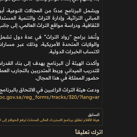
ويشمل البرنامج عددًا من المجالات النوعية، أ
المباني التراثية، وإدارة التراث والتنمية المس
الثقافية، ودراسة مواقع التراث العالمي، إلى جان
وتُنفذ برامج “رواد التراث” في عدة دول تشمل ا
والولايات المتحدة الأمريكية، وذلك عبر مسارا
اكتساب الخبرات الدولية.
وأكدت الهيئة أن البرنامج يهدف إلى بناء القدر
للتدريب الميداني وربط المتدربين بالتجارب العم
حضور المملكة في هذا المجال.
ودعت هيئة التراث الراغبين في الالتحاق بالبرنامج
oc.gov.sa/reg_forms/tracks/320/?lang=ar
السابق
اترك تعليقاً