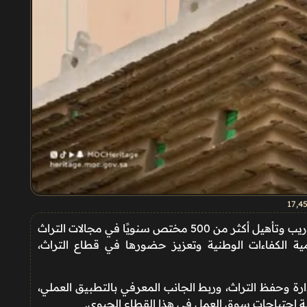
17٬4
أطلقت هيئة التراث برنامج “رواد التراث” بهدف تدريب وتأهيل أكثر من 500 مختص سنويًا في مجالات التراث
مية الكفاءات الوطنية وتعزيز حضورها في قطاع التراث،
ارة وحفظ التراث، وربط الجانب المعرفي بالتطبيق العملي،
بة احتياجات سوق العمل في هذا القطاع الحيوي.