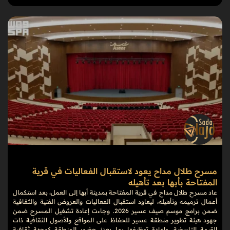
مسرح طلال مداح يعود لاستقبال الفعاليات في قرية
المفتاحة بأبها بعد تأهيله
عاد مسرح طلال مداح في قرية المفتاحة بمدينة أبها إلى العمل، بعد استكمال
أعمال ترميمه وتأهيله، ليعاود استقبال الفعاليات والعروض الفنية والثقافية
ضمن برامج موسم صيف عسير 2026. وجاءت إعادة تشغيل المسرح ضمن
جهود هيئة تطوير منطقة عسير للحفاظ على المواقع والأصول الثقافية ذات
القيمة التاريخية، وإعادة توظيفها بما يعزز حضور المنطقة كوجهة ثقافية