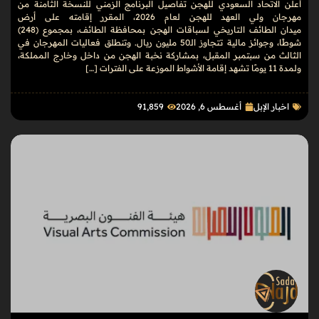
أعلن الاتحاد السعودي للهجن تفاصيل البرنامج الزمني للنسخة الثامنة من
مهرجان ولي العهد للهجن لعام 2026، المقرر إقامته على أرض
ميدان الطائف التاريخي لسباقات الهجن بمحافظة الطائف، بمجموع (248)
شوطًا، وجوائز مالية تتجاوز الـ50 مليون ريال. وتنطلق فعاليات المهرجان في
الثالث من سبتمبر المقبل، بمشاركة نخبة الهجن من داخل وخارج المملكة،
ولمدة 11 يومًا تشهد إقامة الأشواط الموزعة على الفترات […]
اخبار الإبل
أغسطس 6, 2026
91٬859