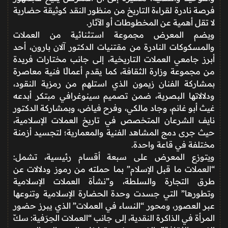
فرصة نادرة لقراءة التاريخ من منظور النقد كوثيقة حضارية
لا تقل أهمية عن المخطوطات أو الآثار.
ويضم المعرض مجموعة استثنائية من العملات
والمسكوكات النادرة من مقتنيات الدكتور آلان بارون، أحد
أبرز جامعي العملات التاريخية، إلى جانب مختارات فريدة
من مجموعة وزارة الثقافة، كما يقدم أعمالًا فنية معاصرة
بمشاركة الفنان زيمون الذي استلهم من رمزية النقود،
ودلالاتها البصرية، ضمن تصميم سينوغرافي مبتكر أبدعه
غيث أبو غانم، وجاد مالكي، وفرح فياض، وبمشاركة الدكتور
نايف الشرعان المتخصص في تاريخ العملات الإسلامية،
حيث جرى دمج المشاهد الفنية والمعمارية؛ لتجسيد أزمنة
مختلفة في قاعة واحدة.
ويتوزع المعرض على سبعة أقسام رئيسية، تشمل:
“العملات ما قبل الإسلام” بما حملته من رموز ودلالات عن
طرق التجارة والسلطة، و”نشأة العملات الإسلامية
وتطورها” التي جسدت وحدة الحضارة الإسلامية وتنوعها
عبر العصور، ومحور “النساء في العملات” الذي يبرز حضور
المرأة في الذاكرة النقدية، إلى جانب “العملات الحِرَفية: سكّ