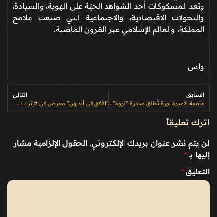
وتعد المسكوكات أحد الشواهد الحيّة على الهوية، والسيادة،
والتحولات الاقتصادية، والاجتماعية التي صنعت ملامح
المملكة، والعالم الإسلامي عبر القرون الماضية.
واس
السابق
التالي
جامعة الأميرة نورة تُطلق مبادرة “ثروة” لتمكين الحرفيات السعوديات
“الأفق في أيديهن” معرض في #إثراء يستكشف إبداع فنانات عربيات قبل نصف قرن
اترك تعليقاً
لن يتم نشر عنوان بريدك الإلكتروني.
الحقول الإلزامية مشار
إليها بـ
*
التعليق
*