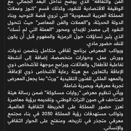
الفن والثقافة” الذي يوضح تداخل البعد الجمالي مع
الوظيفة الاقتصادية للنقود، وكذلك قسم “كنوز وعملات
المملكة العربية السعودية” التي تروي قصة التوحيد وبناء
الدولة الحديثة، و”العملات والفن المعاصر” حيث تتحول
النقود إلى مصدر للإبداع، ومحور “العملة التي لم تُسك”
الذي يثير تساؤلات حول الرمزية والمفهوم قبل أن يكون
للنقد حضور مادي.
ويواكب المعرض برنامج ثقافي متكامل يتضمن ندوات،
وورش عمل، وحوارات متخصصة، إضافة إلى أنشطة
تفاعلية للأطفال، والعائلات، وبرامج موجهة للأشخاص ذوي
الإعاقة بالتعاون مع هيئة رعاية الأشخاص ذوي الإعاقة،
والمعهد الملكي للفنون التقليدية “ورث” بما يجعل المعرض
تجربة معرفية، وبصرية شاملة.
ويأتي تنظيم معرض “روايات مسكوكة” ضمن رسالة هيئة
المتاحف في صون التراث الوطني، وتقديمه برؤية معاصرة
تعزز حضور المملكة على الخريطة الثقافية العالمية،
وتواكب مستهدفات رؤية المملكة 2030 في بناء مجتمع
معرفي متجذر في تاريخه، ومنفتح على الحوار الثقافي
والإنساني.