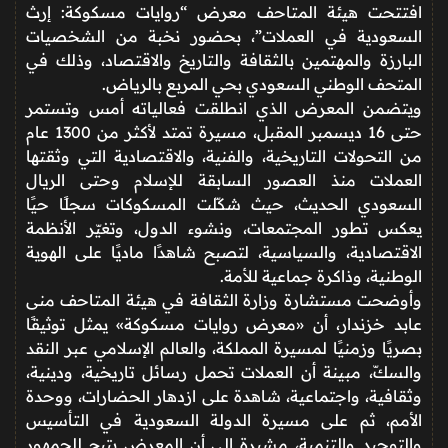
افتتحت هيئة المتاحف معرض “روايات مسكوكة: إرث
السعودية في العملات”، بحضور نخبة من الشخصيات
البارزة والمهتمين بالثقافة والتاريخ والاقتصاد، وذلك في
المتحف الوطني السعودي بحي المربع بالرياض.
ويتضمن المعرض الذي انطلقت فعالياته أمس وتستمر
حتى 16 ديسمبر المقبل، مسيرة تمتد لأكثر من 1300 عام
من التحولات التاريخية، والفنية، والاقتصادية التي وثقتها
العملات منذ العصور السابقة للإسلام وحتى الريال
السعودي الحديث، حيث شكّلت المسكوكات سجلًا حيًا
يعكس تطور المجتمعات، ونشوء الدول، وتغيّر الأنظمة
الاقتصادية، والسياسية، لتصبح شاهدًا ماديًا على الهوية
الوطنية، وذاكرة جماعية للأمة.
وأوضحت مستشارة وزارة الثقافة في هيئة المتاحف منى
عابد خزندار، أن «معرض روايات مسكوكة» يمثل توثيقًا
بصريًا وزمنيًا لمسيرة المملكة، والعالم الإسلامي عبر النقد
والسكّ، مبينة أن العملات تحمل رسائل تاريخية، ودينية،
وثقافية، واجتماعية، شاهدة على ازدهار الحضارات، ووحدة
الأمم، ثم على مسيرة الدولة السعودية في التأسيس
والتوحيد والتنمية، مشيرة إلى أن المعرض يتيح للجمهور