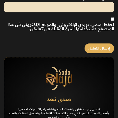
احفظ اسمي، بريدي الإلكتروني، والموقع الإلكتروني في هذا
المتصفح لاستخدامها المرة المقبلة في تعليقي.
صدى نجد
#صدى_نجد ، أشتهر بالقصائد الحصرية لشعراء والامسيات الحصرية
وأصداراللبومات الشعرية في جميع التسجيلات الاسلامية وتسجيل الحفلات ونتظيم
الامسيات والصفوف