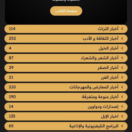
صفحة الكاتب
أخبار التراث
114
أخبار الثقافة و الأدب
252
أخبار الخيل
4
أخبار الشعر والشعراء
87
أخبار الصقر
29
أخبار الفن
21
أخبار المعارض والمهرجانات
210
أخبار منوعة ومتفرقة
190
إصدارات ودواوين
14
اخبار الإبل
133
البرامج التليفزيونية والإذاعية
65