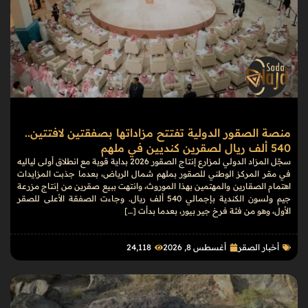
منصة الصقور الدولية تفتتح مزاداتها بصفقتين لافتتين..
540 ألف ريال لصقرين كنديين في ملهم
سجّل المزاد الدولي لمزارع إنتاج الصقور 2026 بداية قوية مع انطلاق أولى لياليه
في مقر المركز الوطني للصقور بملهم شمال الرياض، بعدما جذبت المزايدات
اهتمام الصقارين والمهتمين بهذا الموروث، وانتهت ببيع صقرين من إنتاج مزرعة
جيم ولسون الكندية بإجمالي 540 ألف ريال. وجاءت الصفقة الأعلى للصقر
الأول، وهو من فئة فرخ جير بيور، بعدما بدأت […]
أخبار الصقر
أغسطس 8, 2026
24٬118