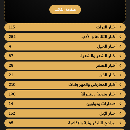
صفحة الكاتب
أخبار التراث
113
أخبار الثقافة و الأدب
252
أخبار الخيل
4
أخبار الشعر والشعراء
87
أخبار الصقر
28
أخبار الفن
21
أخبار المعارض والمهرجانات
210
أخبار منوعة ومتفرقة
190
إصدارات ودواوين
14
اخبار الإبل
132
البرامج التليفزيونية والإذاعية
65