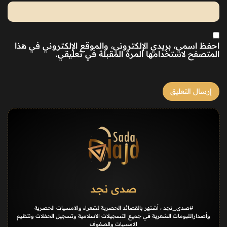
احفظ اسمي، بريدي الإلكتروني، والموقع الإلكتروني في هذا
المتصفح لاستخدامها المرة المقبلة في تعليقي.
صدى نجد
#صدى_نجد ، أشتهر بالقصائد الحصرية لشعراء والامسيات الحصرية
وأصداراللبومات الشعرية في جميع التسجيلات الاسلامية وتسجيل الحفلات ونتظيم
الامسيات والصفوف