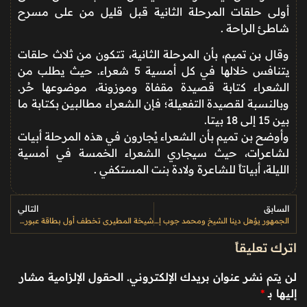
أولى حلقات المرحلة الثانية قبل قليل من على مسرح
شاطئ الراحة .
وقال بن تميم، بأن المرحلة الثانية، تتكون من ثلاث حلقات
يتنافس خلالها في كل أمسية 5 شعراء. حيث يطلب من
الشعراء كتابة قصيدة مقفاة وموزونة، موضوعها حُر.
وبالنسبة لقصيدة التفعيلة؛ فإن الشعراء مطالبين بكتابة ما
بين 15 إلى 18 بيتا.
وأوضح بن تميم بأن الشعراء يُجارون في هذه المرحلة أبيات
لشاعرات، حيث سيجاري الشعراء الخمسة في أمسية
الليلة، أبياتاً للشاعرة ولادة بنت المستكفي .
السابق
التالي
الجمهور يؤهل دينا الشيخ ومحمد جوب إلى المرحلة الثانية من “أمير
شيخة المطيري تخطف أول بطاقة عبور للمرحلة الثالثة من”أمير الشعراء
اترك تعليقاً
لن يتم نشر عنوان بريدك الإلكتروني.
الحقول الإلزامية مشار
إليها بـ
*