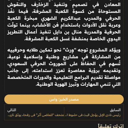
المعادن في تصميم وتنفيذ الزخارف والنقوش
المستوحاة من كسوة الكعبة المشرفة، فيما نفّذ
الحرفي والمدرب عبدالكريم الشهري مبخرة الكعبة
وعربة نقل الأدوات باستخدام فن الأخشاب، بينما تولّت
الحرفية والمدربة منال بن دايل تنفيذ أعمال التطريز
اليدوي الخاصة بمنشفة غسل الكعبة المشرفة
.
ويؤكد المشروع توجه “وِرث” نحو تمكين طلابه وحرفييه
من المشاركة في مشاريع وطنية وإسلامية نوعية،
تُسهم في الحفاظ على الموروث الحرفي السعودي،
وتقديمه برؤية معاصرة تعزز استدامته، إلى جانب
مواصلة تقديم البرامج التعليمية والدورات المتخصصة
التي تنمي المهارات وتبرز الهوية الوطنية
.
مصدر الخبر: واس
السابق
التالي
رئيس نادي الإبل يؤجل البت في «شوط التحدي» إلى تحضيرات مهرجان الملك عبدالعزيز للإبل 12
متحف “للماضي أثر” في رفحاء يوثق تاريخ الحضارات بأكثر من 3 آلاف عملة نادرة
اترك تعليقاً