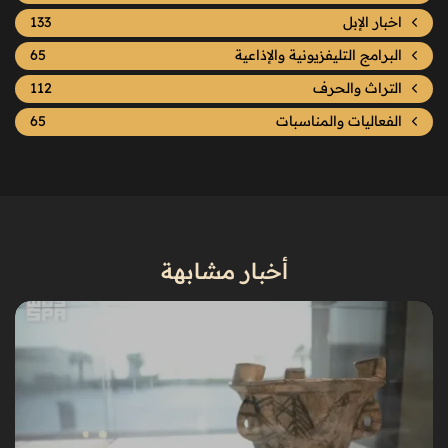
اخبار الإبل
133
البرامج التليفزيونية والإذاعية
65
التراث والحرف
112
الفعاليات والمناسبات
65
أخبار مشابهة