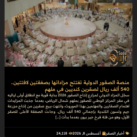
منصة الصقور الدولية تفتتح مزاداتها بصفقتين لافتتين..
540 ألف ريال لصقرين كنديين في ملهم
سجّل المزاد الدولي لمزارع إنتاج الصقور 2026 بداية قوية مع انطلاق أولى لياليه
في مقر المركز الوطني للصقور بملهم شمال الرياض، بعدما جذبت المزايدات
اهتمام الصقارين والمهتمين بهذا الموروث، وانتهت ببيع صقرين من إنتاج مزرعة
جيم ولسون الكندية بإجمالي 540 ألف ريال. وجاءت الصفقة الأعلى للصقر
الأول، وهو من فئة فرخ جير بيور، بعدما بدأت […]
أخبار الصقر
أغسطس 8, 2026
24٬118