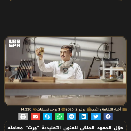
أخبار الثقافة و الأدب
يوليو 2, 2026
لا يوجد تعليقات
14٬220
حوّل المعهد الملكي للفنون التقليدية “وِرث
”
معاملَه