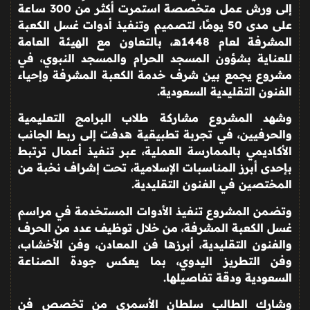
إلى ورش عمل متخصصة استمرت أكثر من
300
ساعة
على مدى
50
يومًا، لتصميم وتنفيذ أدوات غسل الكعبة
المشرفة لعام
1448
هـ، بالتعاون مع الهيئة العامة
للعناية بشؤون المسجد الحرام والمسجد النبوي، في
مشروع يجمع بين شرف خدمة الكعبة المشرفة وإحياء
الفنون التقليدية السعودية
.
وشهد المشروع مشاركة طلاب البرامج التعليمية
والحرفيين، في تجربة تطبيقية هدفت إلى ربط الجانب
الأكاديمي بالممارسة العملية، عبر تنفيذ أعمال ترتبط
بإحدى أبرز المناسبات الإسلامية، تحت إشراف نخبة من
المختصين في الفنون التقليدية
.
وتضمن المشروع تنفيذ الأدوات المستخدمة في مراسم
غسل الكعبة المشرفة، من خلال توظيف عدد من الحرف
والفنون التقليدية، أبرزها فن المعادن، وفن الأخشاب،
وفن التطريز اليدوي، بما يعكس جودة الصناعة
السعودية ودقة تفاصيلها
.
وشارك الطالب سلطان الأسمري من تخصص فن