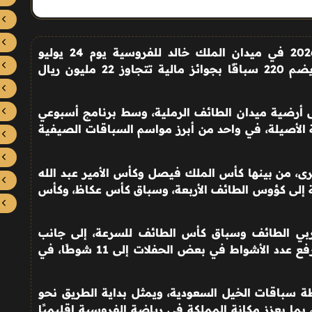
تنطلق منافسات موسم سباقات الطائف 2026 في ميدان الملك خالد للفروسية يوم 24 يوليو
المقبل، في موسم يمتد لمدة 10 أسابيع ويضم 220 سباقًا بجوائز مالية تتجاوز 22 مليون ريال
تمبر المقبل على أرضية ميدان الطائف الرملية، وسط برنامج أسبوعي
 الأصيلة، في واحد من أبرز مواسم السباقات الصيفية
ى، من بينها كأس الملك فيصل وكأس الأمير عبد الله
ة إلى كؤوس الطائف الأربعة، وسباق كأس عكاظ، وكأس
بي الطائف وسباق كأس الطائف للسرعة، إلى جانب
سباقات تحضيرية تنطلق في أغسطس، مع رفع عدد الأشواط في بعض الحفلات إلى 11 شوطًا، في
سباقات الخيل السعودية، ويمثل بداية الطريق نحو
بما يعزز مكانة المملكة في رياضة الفروسية إقليميًا