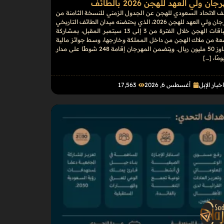
ان ولي العهد للهجن 2026 بالطائف
 الاتحاد السعودي للهجن عن الجدول الزمني للنسخة الثامنة من
مهرجان ولي العهد للهجن 2026، الذي يحتضنه ميدان الطائف التاريخي
لسباقات الهجن خلال الفترة من 3 إلى 13 سبتمبر المقبل، بمشاركة
عة من ملاك الهجن من داخل المملكة وخارجها، وسط جوائز مالية
تتجاوز 50 مليون ريال. ويتضمن المهرجان إقامة 248 شوطًا على مدار
خبار الإبل
أغسطس 6, 2026
17٬563