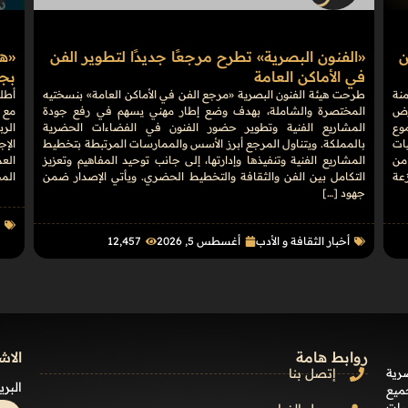
ن
«الفنون البصرية» تطرح مرجعًا جديدًا لتطوير الفن
في الأماكن العامة
بجوائ
منة
طرحت هيئة الفنون البصرية «مرجع الفن في الأماكن العامة» بنسختيه
على أرض
المختصرة والشاملة، بهدف وضع إطار مهني يسهم في رفع جودة
مع 
وع
المشاريع الفنية وتطوير حضور الفنون في الفضاءات الحضرية
الرب
فعاليات
بالمملكة. ويتناول المرجع أبرز الأسس والممارسات المرتبطة بتخطيط
الإج
من
المشاريع الفنية وتنفيذها وإدارتها، إلى جانب توحيد المفاهيم وتعزيز
موزعة
التكامل بين الفن والثقافة والتخطيط الحضري. ويأتي الإصدار ضمن
الم
جهود […]
أ
أخبار الثقافة و الأدب
أغسطس 5, 2026
12٬457
روابط هامة
الاش
رية
إتصل بنا
البري
ميع
يات