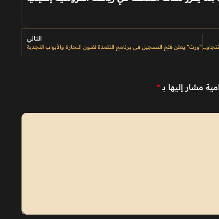
التالي
الاتحاد السعودي للهجن يعلن البرنامج الزمني لسباق المفاريد بجوائز تتجاوز 2.5 مليون ريال
“وِرث” يعلن فتح التسجيل في برنامج التلمذة لفنون النجارة والأبواب النجدية
مية مشار إليها بـ
*