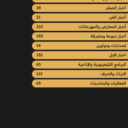
أخبار الصقر
28
أخبار الفن
21
أخبار المعارض والمهرجانات
210
أخبار منوعة ومتفرقة
190
إصدارات ودواوين
14
اخبار الإبل
132
البرامج التليفزيونية والإذاعية
65
التراث والحرف
112
الفعاليات والمناسبات
65