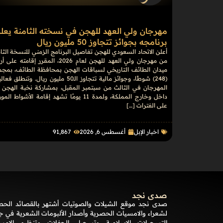
مهرجان ولي العهد للهجن في نسخته الثامنة يعل
برنامجه بجوائز تتجاوز 50 مليون ريال
أعلن الاتحاد السعودي للهجن تفاصيل البرنامج الزمني للنسخة الثا
من مهرجان ولي العهد للهجن لعام 2026، المقرر إقامته 
ميدان الطائف التاريخي لسباقات الهجن بمحافظة الطائف، بمجم
(248) شوطًا، وجوائز مالية تتجاوز الـ50 مليون ريال. وتنطلق 
المهرجان في الثالث من سبتمبر المقبل، بمشاركة نخبة الهجن 
داخل وخارج المملكة، ولمدة 11 يومًا تشهد إقامة الأشواط ال
على الفترات […]
اخبار الإبل
أغسطس 6, 2026
91٬867
صدى نجد
صدى نجد موقع الشيلات والصوتيات أشتهر بالقصائد الحص
لشعراء والامسيات الحصرية وأصدار الألبومات الشعرية في ج
التسجيلات الإسلامية وتسجيل الحفلات وتنظيم الامس