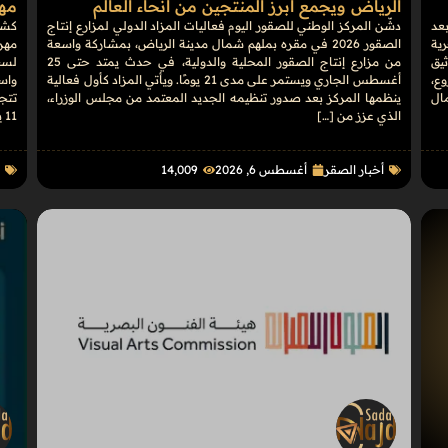
الرياض ويجمع أبرز المنتجين من أنحاء العالم
مهرج
بعد
دشّن المركز الوطني للصقور اليوم فعاليات المزاد الدولي لمزارع إنتاج
كشف
رية
الصقور 2026 في مقره بملهم شمال مدينة الرياض، بمشاركة واسعة
يق
من مزارع إنتاج الصقور المحلية والدولية، في حدث يمتد حتى 25
وع،
أغسطس الجاري ويستمر على مدى 21 يومًا. ويأتي المزاد كأول فعالية
واس
مال
ينظمها المركز بعد صدور تنظيمه الجديد المعتمد من مجلس الوزراء،
الذي عزز من […]
11 يومًا، […]
أخبار الصقر
أغسطس 6, 2026
14٬009
ا