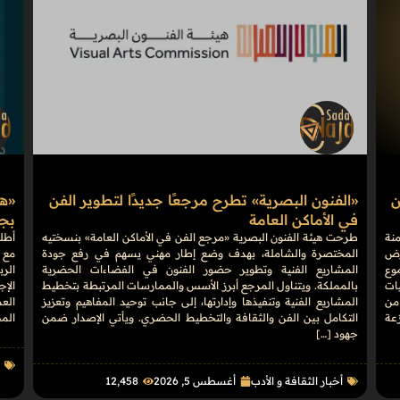
ن
«الفنون البصرية» تطرح مرجعًا جديدًا لتطوير الفن
في الأماكن العامة
بجوائ
منة
طرحت هيئة الفنون البصرية «مرجع الفن في الأماكن العامة» بنسختيه
على أرض
المختصرة والشاملة، بهدف وضع إطار مهني يسهم في رفع جودة
مع 
وع
المشاريع الفنية وتطوير حضور الفنون في الفضاءات الحضرية
الرب
فعاليات
بالمملكة. ويتناول المرجع أبرز الأسس والممارسات المرتبطة بتخطيط
الإج
من
المشاريع الفنية وتنفيذها وإدارتها، إلى جانب توحيد المفاهيم وتعزيز
موزعة
التكامل بين الفن والثقافة والتخطيط الحضري. ويأتي الإصدار ضمن
الم
جهود […]
أ
أخبار الثقافة و الأدب
أغسطس 5, 2026
12٬458