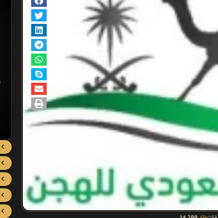
#
يقات
14٬799