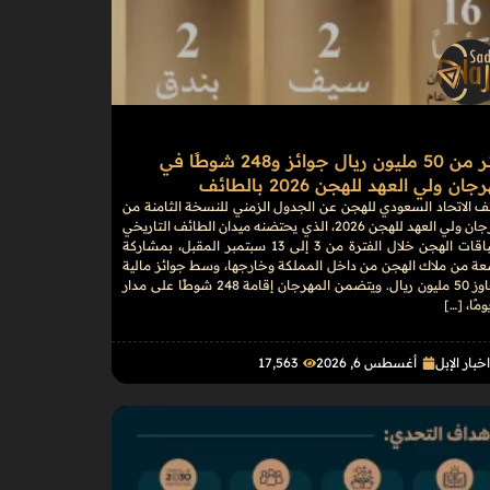
أكثر من 50 مليون ريال جوائز و248 شوطًا في
ان ولي العهد للهجن 2026 بالطائف
 الاتحاد السعودي للهجن عن الجدول الزمني للنسخة الثامنة من
مهرجان ولي العهد للهجن 2026، الذي يحتضنه ميدان الطائف التاريخي
لسباقات الهجن خلال الفترة من 3 إلى 13 سبتمبر المقبل، بمشاركة
عة من ملاك الهجن من داخل المملكة وخارجها، وسط جوائز مالية
تتجاوز 50 مليون ريال. ويتضمن المهرجان إقامة 248 شوطًا على مدار
خبار الإبل
أغسطس 6, 2026
17٬563