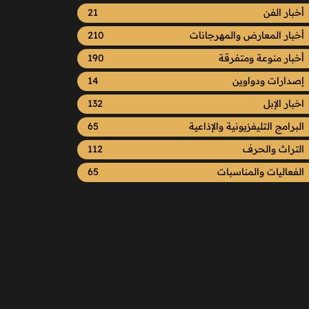
أخبار الفن
21
أخبار المعارض والمهرجانات
210
أخبار منوعة ومتفرقة
190
إصدارات ودواوين
14
اخبار الإبل
132
البرامج التليفزيونية والإذاعية
65
التراث والحرف
112
الفعاليات والمناسبات
65