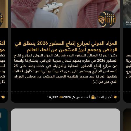
المزاد الدولي لمزارع إنتاج الصقور 2026 ينطلق في
الرياض ويجمع أبرز المنتجين من أنحاء العالم
مهرج
بعد
دشّن المركز الوطني للصقور اليوم فعاليات المزاد الدولي لمزارع إنتاج
كشف
رية
الصقور 2026 في مقره بملهم شمال مدينة الرياض، بمشاركة واسعة
يق
من مزارع إنتاج الصقور المحلية والدولية، في حدث يمتد حتى 25
وع،
أغسطس الجاري ويستمر على مدى 21 يومًا. ويأتي المزاد كأول فعالية
واس
مال
ينظمها المركز بعد صدور تنظيمه الجديد المعتمد من مجلس الوزراء،
الذي عزز من […]
11 يومًا، […]
أخبار الصقر
أغسطس 6, 2026
14٬009
ا