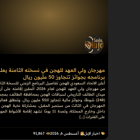
مهرجان ولي العهد للهجن في نسخته الثامنة يعل
برنامجه بجوائز تتجاوز 50 مليون ريال
أعلن الاتحاد السعودي للهجن تفاصيل البرنامج الزمني للنسخة الثا
من مهرجان ولي العهد للهجن لعام 2026، المقرر إقامته 
ميدان الطائف التاريخي لسباقات الهجن بمحافظة الطائف، بمجم
(248) شوطًا، وجوائز مالية تتجاوز الـ50 مليون ريال. وتنطلق 
المهرجان في الثالث من سبتمبر المقبل، بمشاركة نخبة الهجن 
داخل وخارج المملكة، ولمدة 11 يومًا تشهد إقامة الأشواط ال
على الفترات […]
اخبار الإبل
أغسطس 6, 2026
91٬867