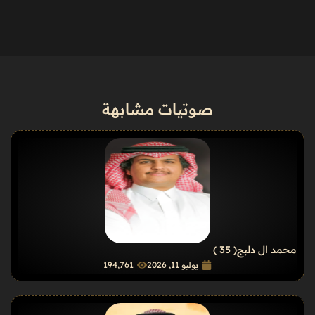
صوتيات مشابهة
محمد ال دلبج
( 35 )
يوليو 11, 2026
194٬761