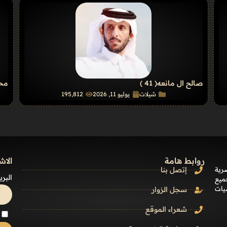
صالح ال مانعه
( 41 )
محم
شيلات
يوليو 11, 2026
195٬812
روابط هامة
الاش
رية
إتصل بنا
البري
ميع
يات
سجل الزوار
شعراء الموقع