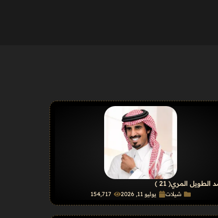
 الطويل المري
( 21 )
شيلات
يوليو 11, 2026
154٬717