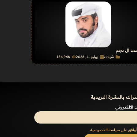
د ال نجم
شيلات
يوليو 11, 2026
154٬946
تراك بالنشرة البريدية
د الالكتروني
أوافق على سياسة الخصوصية