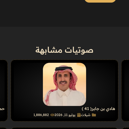
صوتيات مشابهة
هادي بن جابر
( 41 )
حمد
شيلات
يوليو 11, 2026
1٬886٬882