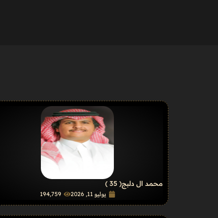
محمد ال دلبج
( 35 )
يوليو 11, 2026
194٬759