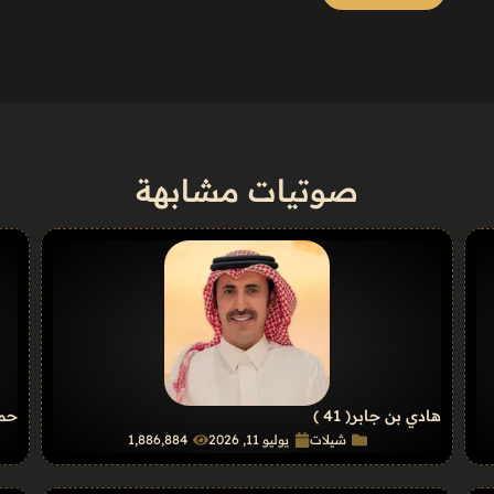
صوتيات مشابهة
هادي بن جابر
( 41 )
حمد
شيلات
يوليو 11, 2026
1٬886٬884