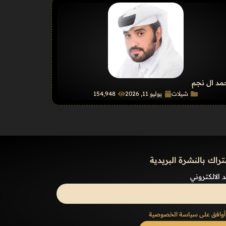
د ال نجم
شيلات
يوليو 11, 2026
154٬948
تراك بالنشرة البريدية
د الالكتروني
أوافق على سياسة الخصوصية