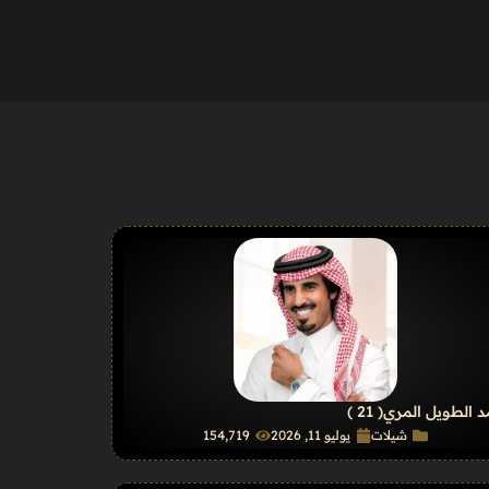
 الطويل المري
( 21 )
شيلات
يوليو 11, 2026
154٬719