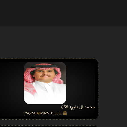
محمد ال دلبج
( 35 )
يوليو 11, 2026
194٬761