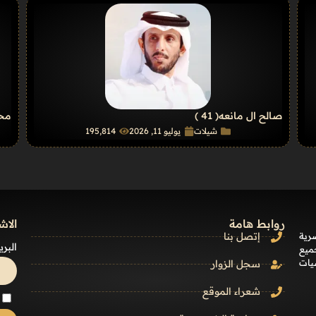
صالح ال مانعه
( 41 )
محم
شيلات
يوليو 11, 2026
195٬814
روابط هامة
الاش
رية
إتصل بنا
البري
ميع
يات
سجل الزوار
شعراء الموقع